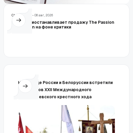
Сhristian Post
• 08 авг., 2026
Bethel приостанавливает продажу The Passion
Translation на фоне критики
На границе России и Белоруссии встретили
участников XXII Международного
Одигитриевского крестного хода