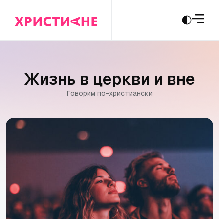
Ж
и
з
н
ь
в
ц
е
р
к
в
и
и
в
н
е
Г
о
в
о
р
и
м
п
о
-
х
р
и
с
т
и
а
н
с
к
и