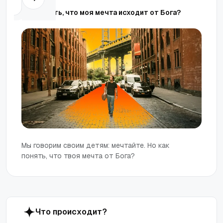
Как понять, что моя мечта исходит от Бога?
Мы говорим своим детям: мечтайте. Но как
понять, что твоя мечта от Бога?
Ч
т
о
п
р
о
и
с
х
о
д
и
т
?