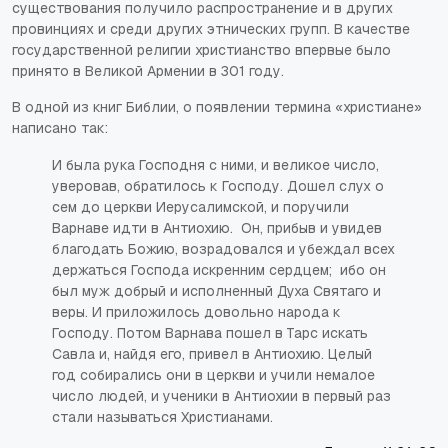
существования получило распространение и в других
провинциях и среди других этнических групп. В качестве
государственной религии христианство впервые было
принято в Великой Армении в 301 году.
В одной из книг Библии, о появлении термина «христиане»
написано так:
И была рука Господня с ними, и великое число,
уверовав, обратилось к Господу. Дошел слух о
сем до церкви Иерусалимской, и поручили
Варнаве идти в Антиохию. Он, прибыв и увидев
благодать Божию, возрадовался и убеждал всех
держаться Господа искренним сердцем; ибо он
был муж добрый и исполненный Духа Святаго и
веры. И приложилось довольно народа к
Господу. Потом Варнава пошел в Тарс искать
Савла и, найдя его, привел в Антиохию. Целый
год собирались они в церкви и учили немалое
число людей, и ученики в Антиохии в первый раз
стали называться Христианами.