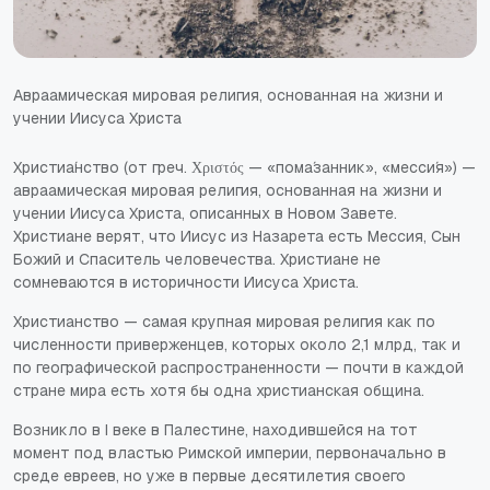
Авраамическая мировая религия, основанная на жизни и
учении Иисуса Христа
Христиа́нство (от греч. Χριστός — «пома́занник», «месси́я») —
авраамическая мировая религия, основанная на жизни и
учении Иисуса Христа, описанных в Новом Завете.
Христиане верят, что Иисус из Назарета есть Мессия, Сын
Божий и Спаситель человечества. Христиане не
сомневаются в историчности Иисуса Христа.
Христианство — самая крупная мировая религия как по
численности приверженцев, которых около 2,1 млрд, так и
по географической распространенности — почти в каждой
стране мира есть хотя бы одна христианская община.
Возникло в I веке в Палестине, находившейся на тот
момент под властью Римской империи, первоначально в
среде евреев, но уже в первые десятилетия своего