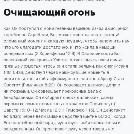
Очищающий огонь
Как Он поступил с моим гневным взрывом из-за дымящейся
коробки со Скраблом, Бог может использовать каждый
сломанный момент и каждую неудачу, чтобы напомнить нам,
что Его благодати достаточно, и что «сила в немощи
совершается» (2 Коринфянам 12:9). В Своей милости Бог,
спасающий нас кровью Христа, может омыть наши самые
грязные лохмотья, чтобы они стали белыми, как снег (Исаия
1:18; 64:6), действуя через наши худшие моменты в
родительстве, чтобы сформировать нас «по образу Сына
Своего» (Римлянам 8:29). Он совершает великие дела с
ничтожными, Он совершает прекрасные дела с
безобразными. Он выбирает самых маленьких, самых
скромных, самых сломленных в качестве Своих слуг (1
Царств 16:10–12; Числа 12:3; 1 Тимофею 1:15). Он действует
во благо через величайшие бедствия (Бытие 50:20). Когда
Его возлюбленный народ чувствует себя сломленным и
раздавленным, Он простирает руку через твердь и с