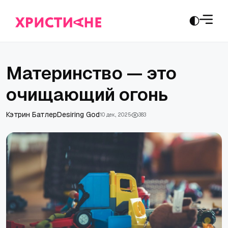
Материнство — это
очищающий огонь
Кэтрин Батлер
Desiring God
10 дек., 2025
383