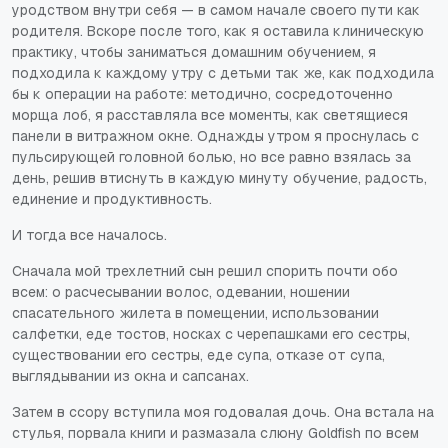
уродством внутри себя — в самом начале своего пути как
родителя. Вскоре после того, как я оставила клиническую
практику, чтобы заниматься домашним обучением, я
подходила к каждому утру с детьми так же, как подходила
бы к операции на работе: методично, сосредоточенно
морща лоб, я расставляла все моменты, как светящиеся
панели в витражном окне. Однажды утром я проснулась с
пульсирующей головной болью, но все равно взялась за
день, решив втиснуть в каждую минуту обучение, радость,
единение и продуктивность.
И тогда все началось.
Сначала мой трехлетний сын решил спорить почти обо
всем: о расчесывании волос, одевании, ношении
спасательного жилета в помещении, использовании
салфетки, еде тостов, носках с черепашками его сестры,
существовании его сестры, еде супа, отказе от супа,
выглядывании из окна и сапсанах.
Затем в ссору вступила моя годовалая дочь. Она встала на
стулья, порвала книги и размазала слюну Goldfish по всем