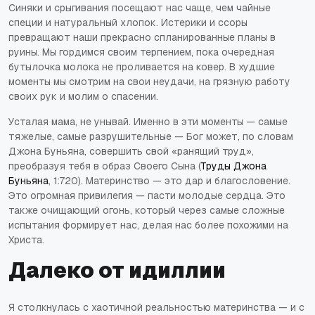
Синяки и срыгивания посещают нас чаще, чем чайные
специи и натуральный хлопок. Истерики и ссоры
превращают наши прекрасно спланированные планы в
руины. Мы гордимся своим терпением, пока очередная
бутылочка молока не проливается на ковер. В худшие
моменты мы смотрим на свои неудачи, на грязную работу
своих рук и молим о спасении.
Усталая мама, не унывай. Именно в эти моменты — самые
тяжелые, самые разрушительные — Бог может, по словам
Джона Буньяна, совершить свой «ранящий труд»,
преобразуя тебя в образ Своего Сына (
Труды Джона
Буньяна
, 1:720). Материнство — это дар и благословение.
Это огромная привилегия — пасти молодые сердца. Это
также очищающий огонь, который через самые сложные
испытания формирует нас, делая нас более похожими на
Христа.
Далеко от идиллии
Я столкнулась с хаотичной реальностью материнства — и с