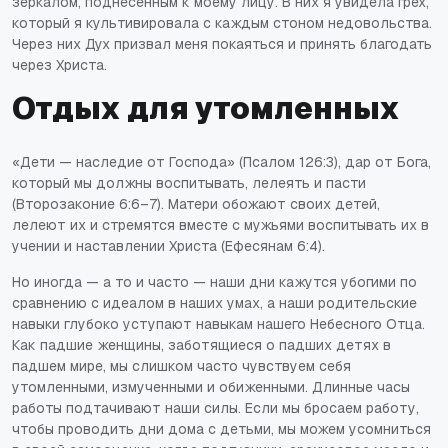
зеркалом, поднесенным к моему лицу. В них я увидела грех,
который я культивировала с каждым стоном недовольства.
Через них Дух призвал меня покаяться и принять благодать
через Христа.
Отдых для утомленных
«Дети — наследие от Господа» (Псалом 126:3), дар от Бога,
который мы должны воспитывать, лелеять и пасти
(Второзаконие 6:6–7). Матери обожают своих детей,
лелеют их и стремятся вместе с мужьями воспитывать их в
учении и наставлении Христа (Ефесянам 6:4).
Но иногда — а то и часто — наши дни кажутся убогими по
сравнению с идеалом в наших умах, а наши родительские
навыки глубоко уступают навыкам нашего Небесного Отца.
Как падшие женщины, заботящиеся о падших детях в
падшем мире, мы слишком часто чувствуем себя
утомленными, измученными и обиженными. Длинные часы
работы подтачивают наши силы. Если мы бросаем работу,
чтобы проводить дни дома с детьми, мы можем усомниться