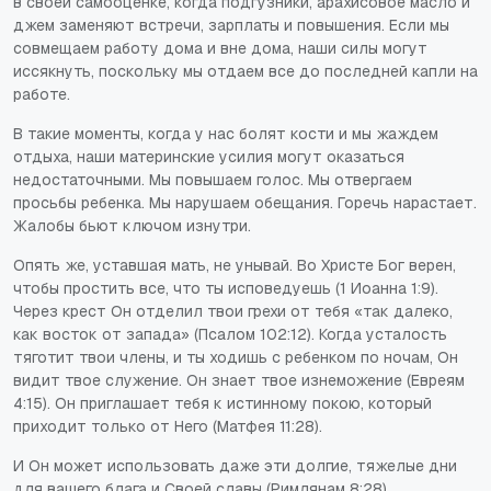
в своей самооценке, когда подгузники, арахисовое масло и
джем заменяют встречи, зарплаты и повышения. Если мы
совмещаем работу дома и вне дома, наши силы могут
иссякнуть, поскольку мы отдаем все до последней капли на
работе.
В такие моменты, когда у нас болят кости и мы жаждем
отдыха, наши материнские усилия могут оказаться
недостаточными. Мы повышаем голос. Мы отвергаем
просьбы ребенка. Мы нарушаем обещания. Горечь нарастает.
Жалобы бьют ключом изнутри.
Опять же, уставшая мать, не унывай. Во Христе Бог верен,
чтобы простить все, что ты исповедуешь (1 Иоанна 1:9).
Через крест Он отделил твои грехи от тебя «так далеко,
как восток от запада» (Псалом 102:12). Когда усталость
тяготит твои члены, и ты ходишь с ребенком по ночам, Он
видит твое служение. Он знает твое изнеможение (Евреям
4:15). Он приглашает тебя к истинному покою, который
приходит только от Него (Матфея 11:28).
И Он может использовать даже эти долгие, тяжелые дни
для вашего блага и Своей славы (Римлянам 8:28).