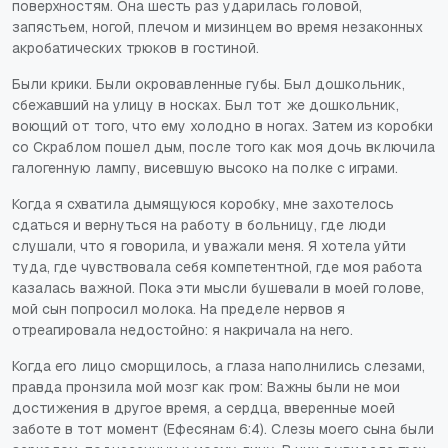
поверхностям. Она шесть раз ударилась головой,
запястьем, ногой, плечом и мизинцем во время незаконных
акробатических трюков в гостиной.
Были крики. Были окровавленные губы. Был дошкольник,
сбежавший на улицу в носках. Был тот же дошкольник,
воющий от того, что ему холодно в ногах. Затем из коробки
со Скраблом пошел дым, после того как моя дочь включила
галогенную лампу, висевшую высоко на полке с играми.
Когда я схватила дымящуюся коробку, мне захотелось
сдаться и вернуться на работу в больницу, где люди
слушали, что я говорила, и уважали меня. Я хотела уйти
туда, где чувствовала себя компетентной, где моя работа
казалась важной. Пока эти мысли бушевали в моей голове,
мой сын попросил молока. На пределе нервов я
отреагировала недостойно: я накричала на него.
Когда его лицо сморщилось, а глаза наполнились слезами,
правда пронзила мой мозг как гром: Важны были не мои
достижения в другое время, а сердца, вверенные моей
заботе в тот момент (Ефесянам 6:4). Слезы моего сына были