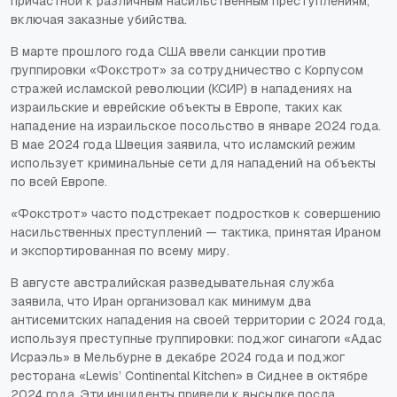
причастной к различным насильственным преступлениям,
включая заказные убийства.
В марте прошлого года США ввели санкции против
группировки «Фокстрот» за сотрудничество с Корпусом
стражей исламской революции (КСИР) в нападениях на
израильские и еврейские объекты в Европе, таких как
нападение на израильское посольство в январе 2024 года.
В мае 2024 года Швеция заявила, что исламский режим
использует криминальные сети для нападений на объекты
по всей Европе.
«Фокстрот» часто подстрекает подростков к совершению
насильственных преступлений — тактика, принятая Ираном
и экспортированная по всему миру.
В августе австралийская разведывательная служба
заявила, что Иран организовал как минимум два
антисемитских нападения на своей территории с 2024 года,
используя преступные группировки: поджог синагоги «Адас
Исраэль» в Мельбурне в декабре 2024 года и поджог
ресторана «Lewis’ Continental Kitchen» в Сиднее в октябре
2024 года. Эти инциденты привели к высылке посла