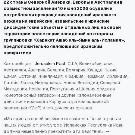
22 страны Северной Америки, Европы и Австралии в
совместном заявлении 10 июня 2026 осудили и
потребовали прекращения нападений иранского
режима на еврейские, израильские и иранские
диссидентские объекты и отдельных лиц на своей
территории после серии нападений со стороны
группировки «Харакат Ашаб аль-Ямин аль-Исламия»,
предположительно являющейся иранским
прикрытием.
Как сообщает
Jerusalem Post
, США, Великобритания,
Австралия, Австрия, Бельгия, Болгария, Канада, Чехия,
Дания, Эстония, Финляндия, Франция, Германия, Ирландия,
Латвия, Литва, Нидерланды, Новая Зеландия, Северная
Македония, Норвегия, Португалия и Швеция осудили
«смертоносный заговор» и другие «злонамеренные
действия» иранского Корпуса стражей исламской
революции (КСИР) и его дочерних органов.
«Мы едины в своей решимости защитить наши страны и
наших людей от этих угроз. Исламская Республика Иран
должна немедленно прекратить эти действия», —