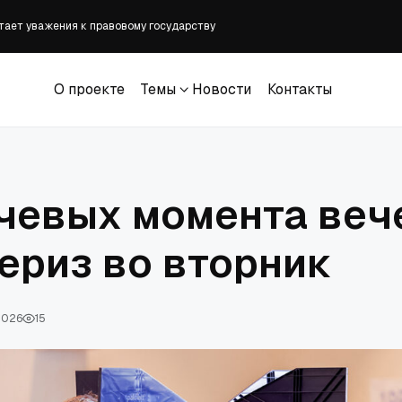
атает уважения к правовому государству
 должны знать до возвращения ребёнка в школу
ед с надписью «Спаси и сохрани от гаишников»
О проекте
Темы
Новости
Контакты
вёл советника, отчитавшего студента за чествование Чарли Кирка
О проекте
Темы
Новости
Контакты
орой сингл; EP скоро выйдет
чевых момента веч
ериз во вторник
 2026
15