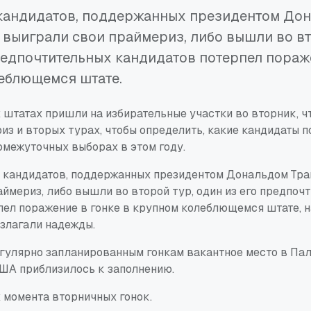
кандидатов, поддержанных президентом До
 выиграли свои праймериз, либо вышли во вт
редпочтительных кандидатов потерпел пораж
еблющемся штате.
 штатах пришли на избирательные участки во вторник, ч
из и вторых турах, чтобы определить, какие кандидаты п
омежуточных выборах в этом году.
 кандидатов, поддержанных президентом Дональдом Тра
ймериз, либо вышли во второй тур, один из его предпоч
пел поражение в гонке в крупном колеблющемся штате, 
злагали надежды.
егулярно запланированным гонкам вакантное место в Па
ША приблизилось к заполнению.
 момента вторничных гонок.