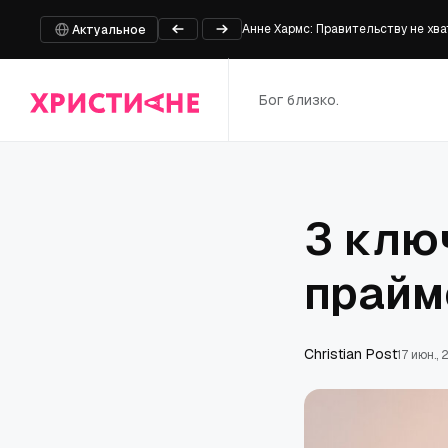
Анне Хармс: Правительству не хв
Актуальное
5 родительских прав, которые вы
В Марий Эл у мужчины изъяли моп
Бог близко.
Университет штата Оклахома пере
MotionPlus и Braille выпускают вт
3 клю
прайм
Сhristian Post
17 июн.,