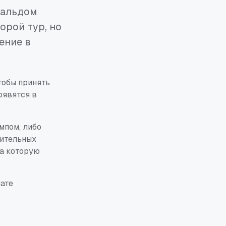
нальдом
орой тур, но
ение в
тобы принять
оявятся в
мпом, либо
тительных
на которую
лате