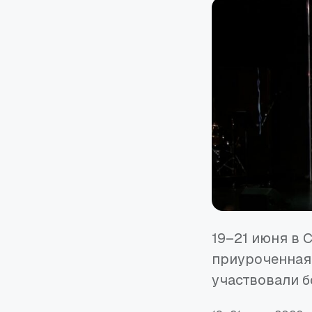
19–21 июня в
приуроченная 
участвовали б