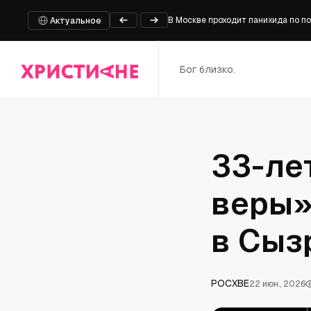
В Москве проходит панихида по 
Актуальное
Кения: руководителей католическ
Кусочек истории парламента на 
Бог близко.
Правозащитники требуют свободы
Вопреки всему: «Койот против ACM
33-ле
веры»
в Сыз
РОСХВЕ
22 июн., 2026