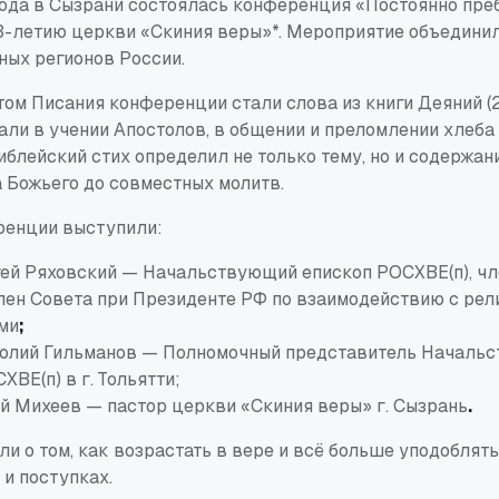
года в Сызрани состоялась конференция «Постоянно пре
3-летию церкви
«Скиния веры»*. Мероприятие объедини
ных регионов России.
ом Писания конференции стали слова из книги Деяний (2
ли в учении Апостолов, в общении и преломлении хлеба 
иблейский стих определил не только тему, но и содержан
а Божьего до совместных молитв.
ренции выступили:
гей Ряховский — Начальствующий епископ РОСХВЕ(п), ч
лен Совета при Президенте РФ по взаимодействию с ре
ми
;
толий Гильманов — Полномочный представитель Началь
ХВЕ(п) в г. Тольятти;
й Михеев — пастор церкви «Скиния веры» г. Сызрань
.
и о том, как возрастать в вере и всё больше уподоблять
и поступках.