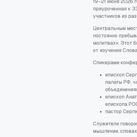
19–21 июня 2026 
приуроченная к 3
участников из раз
Центральным мест
постоянно пребыва
молитвах». Этот б
от изучения Слов
Спикерами конфе
епископ Сер
палаты РФ, ч
объединения
епископ Ана
епископа РОС
пастор Серге
Служители говорил
мышлении, словах 