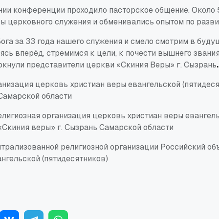
нии конференции проходило пасторское общение. Около 
ы церковного служения и обменивались опытом по разви
ога за 33 года нашего служения и смело смотрим в буду
ясь вперёд, стремимся к цели, к почести вышнего звани
ркнули представители церкви «Скиния Веры» г. Сызрань
.
ганизация церковь христиан веры евангельской (пятидес
 Самарской области
елигиозная организация церковь христиан веры евангел
«Скиния веры» г. Сызрань Самарской области
трализованной религиозной организации Российский о
ангельской (пятидесятников)