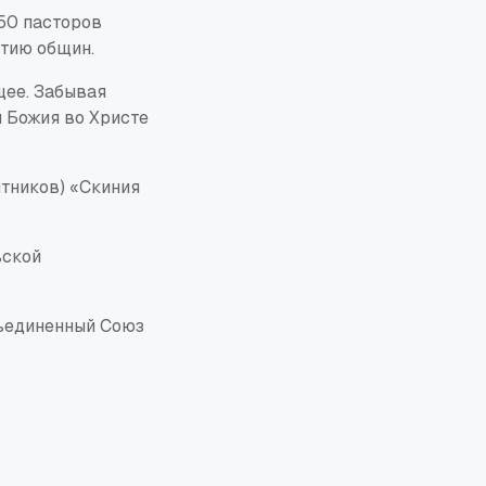
50 пасторов
тию общин.
щее. Забывая
я Божия во Христе
ятников) «Скиния
ьской
бъединенный Союз