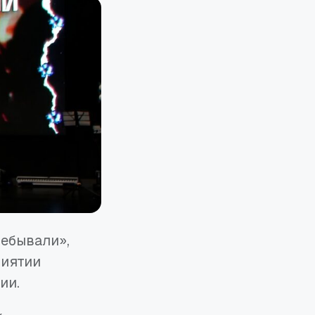
ебывали»,
риятии
ии.