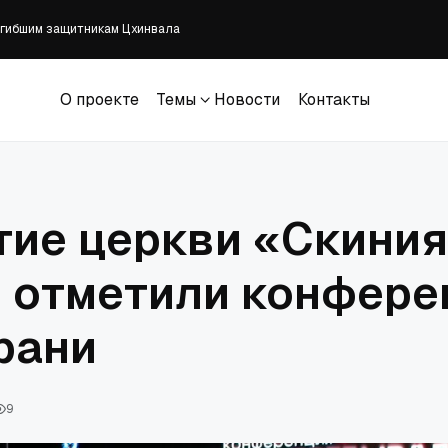
погибшим защитникам Цхинвала
их школ призвали сохранять веру и укреплять дисциплину через воспитан
кладбище
О проекте
Темы
Новости
Контакты
 вероисповедания для Сирии
О проекте
Темы
Новости
Контакты
E» наконец выходит в кинотеатрах в этом месяце
тие церкви «Скиния
 отметили конфере
рани
9