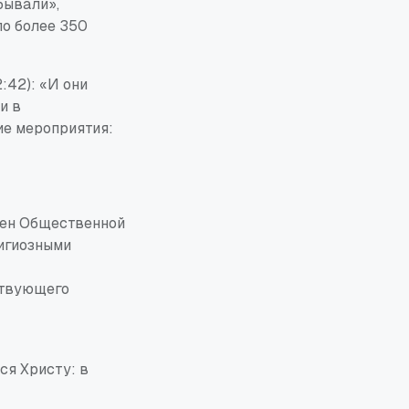
бывали»,
ло более 350
:42): «И они
и в
ие мероприятия:
лен Общественной
лигиозными
ствующего
ся Христу: в