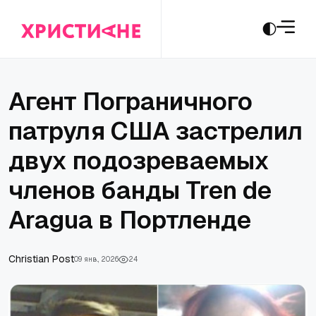
Агент Пограничного
патруля США застрелил
двух подозреваемых
членов банды Tren de
Aragua в Портленде
Сhristian Post
09 янв., 2026
24