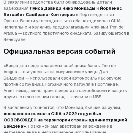
В заявлении ведомства были обнародованы детали
задержания
Луиса Давида Нико Монкады
и
Йорленис
Бетсабет Самбрано-Контрерас
в Портленде, штат
Орегон. Власти утверждают, что оба находились в США
нелегально и являлись предполагаемыми членами
Tren de
Aragua
— крупного преступного синдиката, базирующегося в
Венесуэле.
Официальная версия событий
«Вчера два предполагаемых сообщника банды
Tren de
Aragua
— выпущенные на американские улицы Джо
Байденом — использовали свой автомобиль как оружие
против сотрудника Пограничного патруля в Портленде.
Агент немедленно принял меры для самообороны и защиты
других, открыв по ним огонь», — заявили в МВБ.
В заявлении уточняется, что Монкада, бывший за рулем,
«незаконно въехал в США в 2022 году и был
ОСВОБОЖДЕН на территории страны администрацией
Байдена»
. Позже «он был арестован за вождение в
нетрезвом виде и неправомерное использование