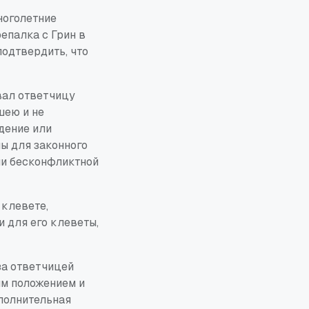
ноголетние
епалка с Грин в
подтвердить, что
вал ответчицу
шею и не
дение или
мы для законного
ии бесконфликтной
 клевете,
и для его клеветы,
за ответчицей
ым положением и
полнительная