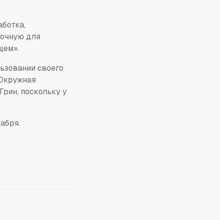
аботка,
точную для
щем».
льзовании своего
 Окружная
Грин, поскольку у
абря.