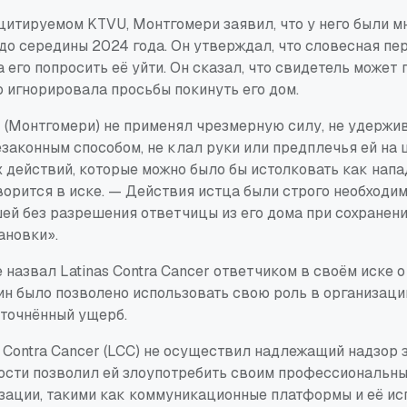
 цитируемом KTVU, Монтгомери заявил, что у него были м
до середины 2024 года. Он утверждал, что словесная пер
 его попросить её уйти. Он сказал, что свидетель может 
 игнорировала просьбы покинуть его дом.
т (Монтгомери) не применял чрезмерную силу, не удержи
законным способом, не клал руки или предплечья ей на 
 действий, которые можно было бы истолковать как напа
орится в иске. — Действия истца были строго необходи
ей без разрешения ответчицы из его дома при сохранен
ановки».
назвал Latinas Contra Cancer ответчиком в своём иске о
ин было позволено использовать свою роль в организаци
уточнённый ущерб.
 Contra Cancer (LCC) не осуществил надлежащий надзор 
ности позволил ей злоупотребить своим профессиональн
зации, такими как коммуникационные платформы и её ис