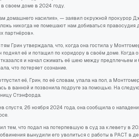
 в своем доме в 2024 году.
м домашнего насилия», — заявил окружной прокурор Д
ложь никогда не помешают нам добиваться правосудия дл
х партнёров».
тям Грин утверждала, что, когда она гостила у Монтгомер
н поднял её и потащил по коридору в своём доме. Когда 
отказался и начал сжимать её шею между предплечьем и 
ала, что потеряет сознание.
тпустил её, Грин, по её словам, упала на пол, а Монтгоме
ась в ванной и позвонила подруге за помощью. На следу
ьницу Стэнфорда.
в спустя, 26 ноября 2024 года, она сообщила о нападен
осе.
л тем, что подал на потерпевшую в суд за клевету в 20
 обвинения вынудили его уволиться с работы в PACT в де