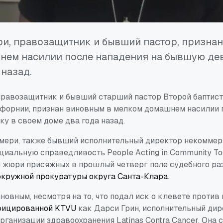
и, правозащитник и бывший пастор, призна
нем насилии после нападения на бывшую де
 назад.
правозащитник и бывший старший пастор Второй баптис
форнии, признан виновным в мелком домашнем насилии 
у в своем доме два года назад.
мери, также бывший исполнительный директор некоммер
циальную справедливость People Acting in Community To
 жюри присяжных в прошлый четверг поле судебного ра
окружной прокуратуры округа Санта-Клара
.
новным, несмотря на то, что подал иск о клевете против
фицированной KTVU
как Дарси Грин, исполнительный дир
ганизации здравоохранения Latinas Contra Cancer. Она 