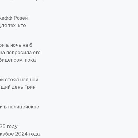
жефф Розен.
я тех, кто
и в ночь на 6
она попросила его
бицепсом, пока
ри стоял над ней.
ющий день Грин
ии в полицейское
25 году,
кабре 2024 года.