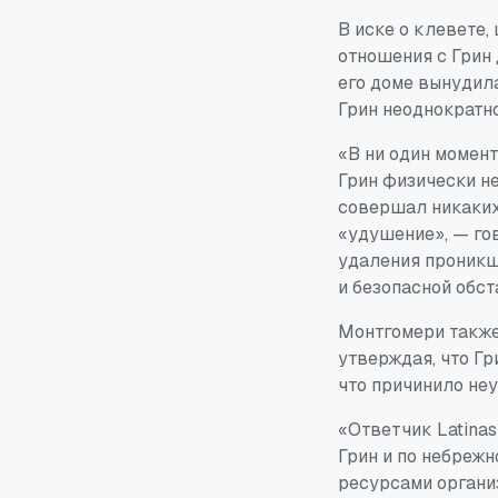
В иске о клевете,
отношения с Грин 
его доме вынудила
Грин неоднократно
«В ни один момен
Грин физически не
совершал никаких
«удушение», — гов
удаления проникш
и безопасной обст
Монтгомери также 
утверждая, что Гр
что причинило не
«Ответчик Latinas
Грин и по небреж
ресурсами органи