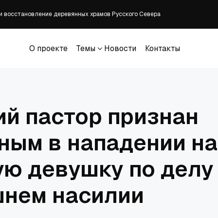
и восстановление деревянных храмов Русского Севера
возглавил престольные торжества в Аносином монастыре
тный визит представителя Ватикана в Москву
вта запрету на 'конверсионную терапию' в штате Вашингтон возобновлен 
О проекте
Темы
Новости
Контакты
поставленного представителя Ватикана
О проекте
Темы
Новости
Контакты
й пастор признан
ным в нападении на
ю девушку по делу
нем насилии