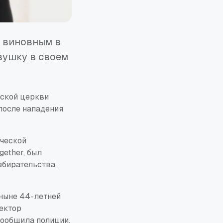
н виновным в
вушку в своем
тской церкви
после нападения
ческой
gether, был
збирательства,
 ныне 44-летней
ектор
сообщила полиции,