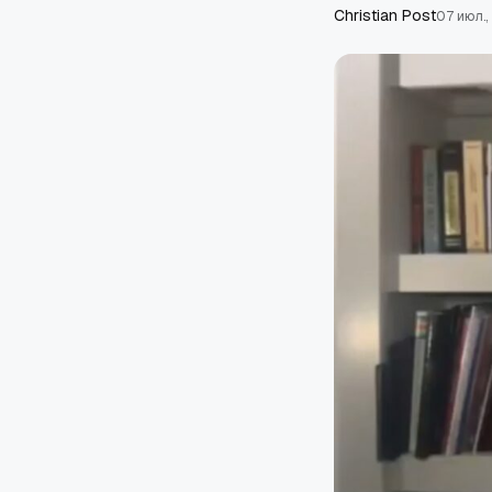
Сhristian Post
07 июл.,