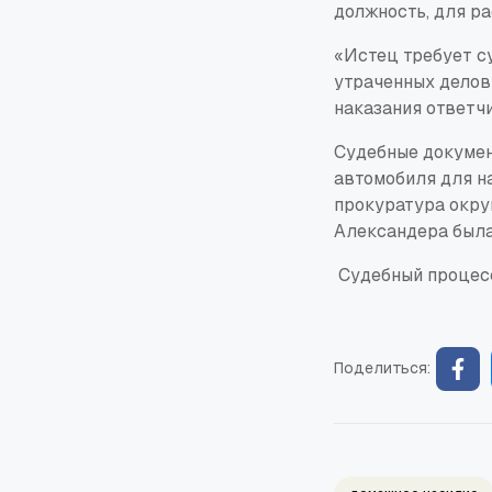
должность, для ра
«Истец требует с
утраченных деловы
наказания ответч
Судебные докумен
автомобиля для н
прокуратура округ
Александера была
Судебный процесс
Поделиться: