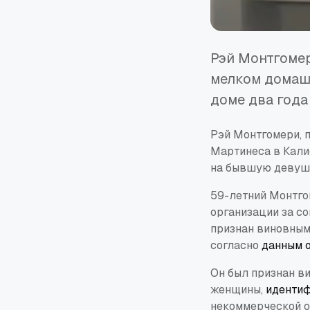
Рэй Монтгомер
мелком домаш
доме два года
Рэй Монтгомери, 
Мартинеса в Кали
на бывшую девушк
59-летний Монтго
организации за со
признан виновным
согласно
данным 
Он был признан ви
женщины,
иденти
некоммерческой ор