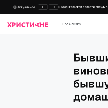
В Архангельской области обсудил
Актуальное
Митрополит Каширский Феогност 
Священник Горбунов оценил вероя
Вызов христианского психотерапе
Бог близко.
В Москву готовится визит высоко
Бывши
винов
бывшу
домаш