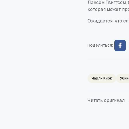
Лэнсом Твиггсом,
которая может пр
Ожидается, что с
Поделиться:
Чарли Кирк
Убий
Читать оригинал 