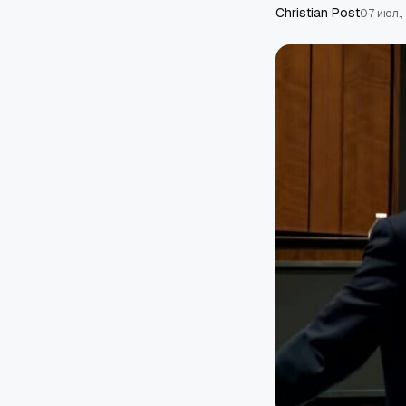
Сhristian Post
07 июл.,