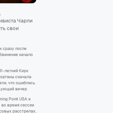
,
ивиста Чарли
ть свои
х сразу после
обвинение начало
31-летний Кирк
 органы сначала
яли, что ошиблись.
дующий вечер.
ing Point USA и
 во время сессии
ссовых расстрелах,