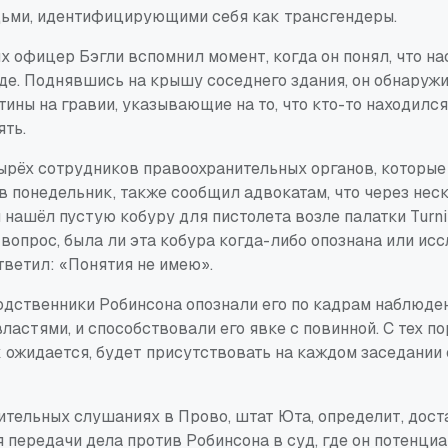
ьми, идентифицирующими себя как трансгендеры.
х офицер Бэгли вспомнил момент, когда он понял, что н
де. Поднявшись на крышу соседнего здания, он обнаружи
ины на гравии, указывающие на то, что кто-то находился
ять.
етырёх сотрудников правоохранительных органов, которы
в понедельник, также сообщил адвокатам, что через нес
 нашёл пустую кобуру для пистолета возле палатки Turnin
 вопрос, была ли эта кобура когда-либо опознана или ис
тветил: «Понятия не имею».
одственники Робинсона опознали его по кадрам наблюден
астями, и способствовали его явке с повинной. С тех по
к ожидается, будет присутствовать на каждом заседании
ительных слушаниях в Прово, штат Юта, определит, дост
 передачи дела против Робинсона в суд, где он потенци