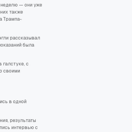
 неделю — они уже
 них также
а Трампа-
Бэгли рассказывал
 показаний была
 галстуке, с
со своими
ись в одной
ния, результаты
апись интервью с