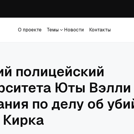
вана ответчиком в коллективном иске против церкви в Южной Каролине
за привлечение Энтони Фаучи к ответственности за неуважение к Конгре
О проекте
Темы
Новости
Контакты
ился перед церквями за исключение их из процесса изменения закона о 
О проекте
Темы
Новости
Контакты
зита представителя Ватикана в Москву
й полицейский
рситета Юты Вэлли
ания по делу об уби
 Кирка