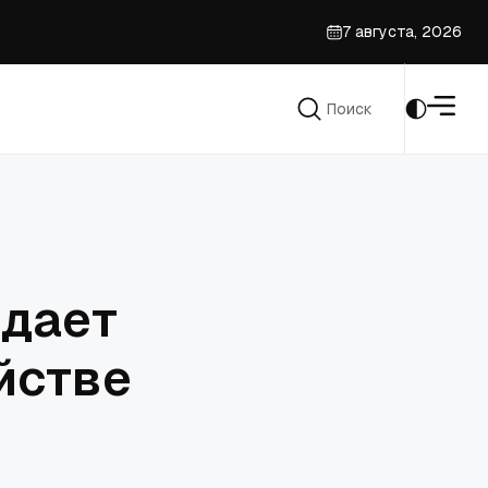
7 августа, 2026
ссу
Поиск
призыве духовенства
Поиск
 дает
йстве