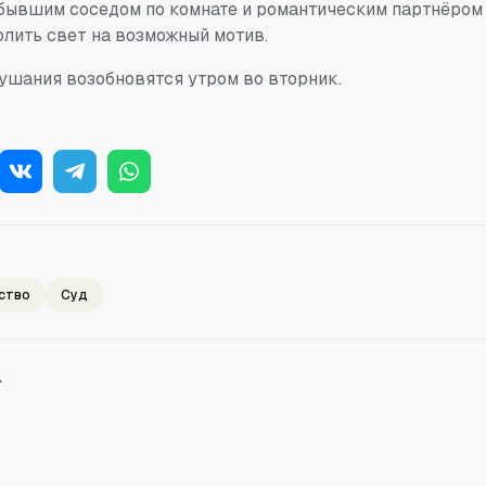
 бывшим соседом по комнате и романтическим партнёром
олить свет на возможный мотив.
лушания возобновятся утром во вторник.
ство
Суд
→