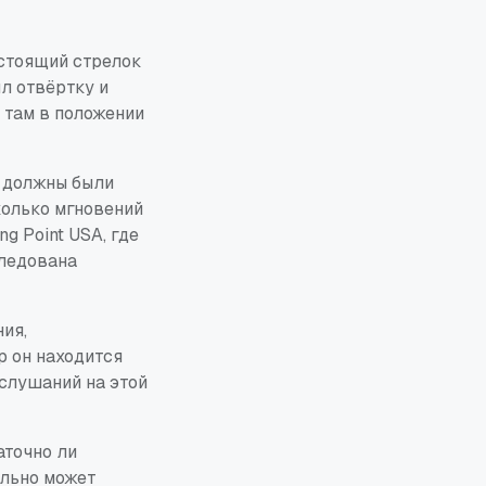
астоящий стрелок
л отвёртку и
 там в положении
е должны были
колько мгновений
g Point USA, где
следована
ия,
р он находится
 слушаний на этой
аточно ли
ально может