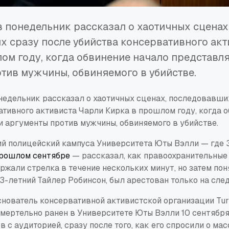
 понедельник рассказал о хаотичных сценах
 сразу после убийства консервативного акт
ом году, когда обвинение начало представля
тив мужчины, обвиняемого в убийстве.
недельник рассказал о хаотичных сценах, последовавши
ативного активиста Чарли Кирка в прошлом году, когда 
и аргументы против мужчины, обвиняемого в убийстве.
ий полицейский кампуса Университета Юты Вэлли — где 
прошлом сентябре
— рассказал, как правоохранительные
ержали стрелка в течение нескольких минут, но затем пон
3-летний Тайлер Робинсон, был арестован только на сле
снователь консервативной активистской организации Turn
смертельно ранен в Университете Юты Вэлли 10 сентября
в с аудиторией, сразу после того, как его спросили о ма