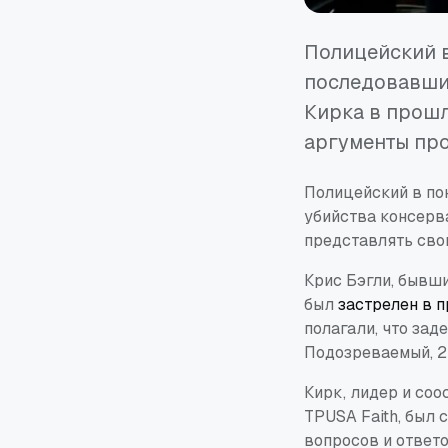
Полицейский в
последовавших
Кирка в прошл
аргументы про
Полицейский в по
убийства консерв
представлять сво
Крис Бэгли, бывш
был
застрелен в 
полагали, что зад
Подозреваемый, 2
Кирк, лидер и соо
TPUSA Faith, был 
вопросов и ответо