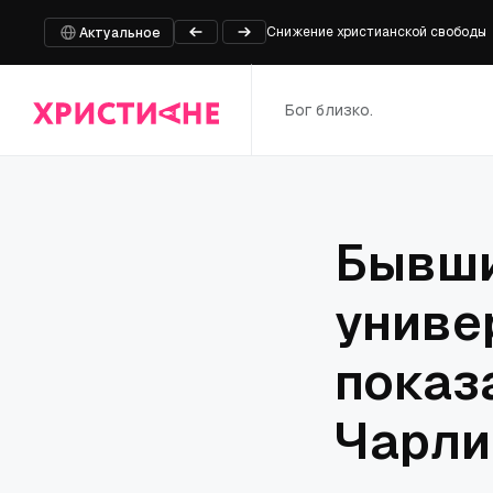
Снижение христианской свободы
Актуальное
Южная баптистская конвенция наз
Сенатский комитет проголосовал 
Бог близко.
Министр обороны Швейцарии извин
Стали известны новые детали ви
Бывши
униве
показ
Чарли