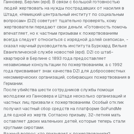
Ганновер, Берлин (epd). В связи с большой готовностью
людей жертвовать на нужды пострадавших от насилия в
Штаде, «Немецкий центральный институт по социальным
вопросам» (DZI) советует тщательно проверять, кому
жертвователи передают свои деньги. «Готовность помочь
впечатляет, но к частным призывам к пожертвованиям
всегда следует относиться с изрядной долей скепсиса», -
сказал научный руководитель института Буркхард Вильке
Евангелической службе новостей (epd). DZI со штаб-
квартирой в Берлине с 1893 года предоставляет
независимые консультации по пожертвованиям, а с 1992
года присваивает знак качества DZI для добросовестных
некоммерческих организаций, собирающих пожертвования в
Германии.
После убийства шести сотрудников службы помощи
молодежи из Ганновера и Штаде несколько организаций и
частных лиц призвали к пожертвованиям. Особый отклик
получил частный сбор средств на платформе GoFundMe
для одной из жертв. Согласно призыву, 32-летняя мать
оставляет двоих маленьких детей, которые теперь стали
круглыми сиротами.
Важный вопрос: кто призывает к пожертвованиям?