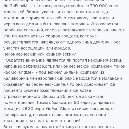
На GoFundMe к вторнику поступило более 790 000 евро
для детей. Вильке указал, что жертвователи всегда
должны информировать себя о том, «кому, как, когда и
через кого должна быть оказана помощь». Это касается
особенно ситуаций, которые затрагивают человека лично, и
спонтанных частных сборов средств, которые
осуществляются напрямую от одного лица другому - без
участия ассоциаций или фондов.
Некоммерческий или коммерческий?
«Обратите внимание, является ли портал некоммерческим,
например betterplace.org, или коммерческой компанией, такой
как GoFundMe», - подчеркнул Вильке. Компания из
Калифорнии, чей европейский офис находится в Ирландии,
указывает на своем веб-сайте, что она удерживает 2,9
процента суммы пожертвования в качестве
«транзакционного сбора» и 25 центов за каждое
пожертвование. Таким образом, из 50 евро до проекта
доходит 48,30 евро. GoFundMe, в отличие, например, от
betterplace.org, не имеет права выдавать налоговые
квитанции для вычета пожертвований.
Большая сумма означает и большую ответственность