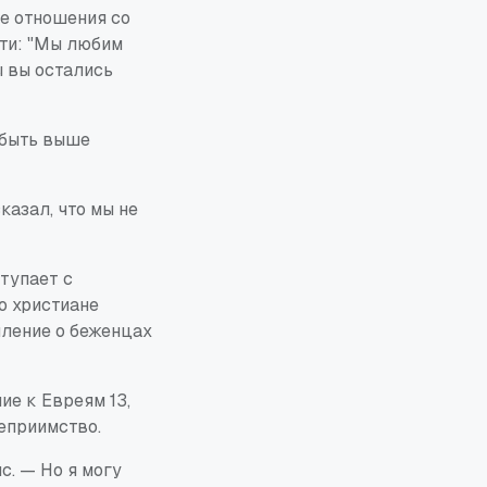
е отношения со
сти: "Мы любим
ы вы остались
 быть выше
казал, что мы не
ступает с
о христиане
шление о беженцах
ие к Евреям 13,
еприимство.
с. — Но я могу