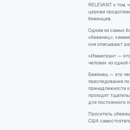
RELEVANT о том, ч
церкви продолжаю
беженцев.
Одним из самых бо
«беженец», «имми
они описывают ра
«Иммигрант — это
человек из одной 
Беженец — это чел
преследования по 
принадлежности к
проходят тщатель
для постоянного п
Проситель убежищ
США самостоятельн