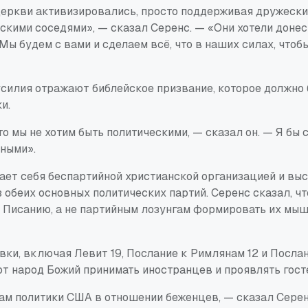
церкви активизировались, просто поддерживая дружески
скими соседями», — сказал Серенс. — «Они хотели доне
 Мы будем с вами и сделаем всё, что в наших силах, чтоб
усилия отражают библейское призвание, которое должно
и.
то мы не хотим быть политическими, — сказал он. — Я бы с
йными».
вает себя беспартийной христианской организацией и вы
 обеих основных политических партий. Серенс сказал, чт
 Писанию, а не партийным лозунгам формировать их мы
вки, включая Левит 19, Послание к Римлянам 12 и Послан
т народ Божий принимать иностранцев и проявлять гост
вам политики США в отношении беженцев, — сказал Серен