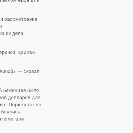
и волонтеров для
ми рассмотрения
и
а их дела
еренса, церкви
виной», — сказал
А беженцев было
онов долларов для
ял. Церкви также
 боялись
и помогали