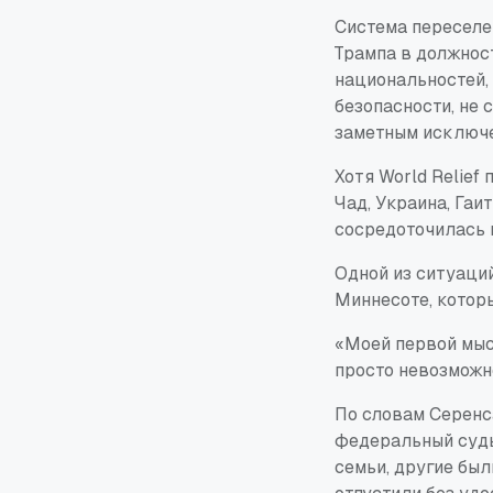
Система переселе
Трампа в должнос
национальностей,
безопасности, не 
заметным исключе
Хотя World Relief
Чад, Украина, Гаи
сосредоточилась 
Одной из ситуаци
Миннесоте, которы
«Моей первой мысл
просто невозможно
По словам Серенса
федеральный судь
семьи, другие был