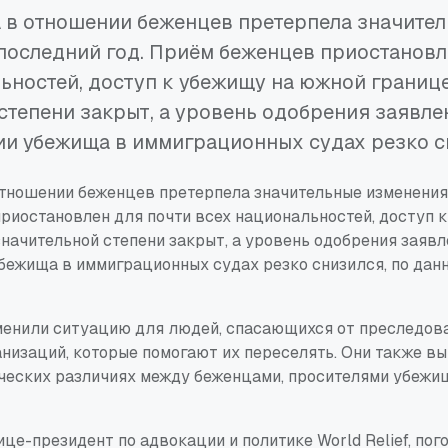
 в отношении беженцев претерпела значите
последний год. Приём беженцев приостановл
ьностей, доступ к убежищу на южной границе
степени закрыт, а уровень одобрения заявле
и убежища в иммиграционных судах резко с
тношении беженцев претерпела значительные изменения 
риостановлен для почти всех национальностей, доступ 
начительной степени закрыт, а уровень одобрения заявл
бежища в иммиграционных судах резко снизился, по да
менили ситуацию для людей, спасающихся от преследова
анизаций, которые помогают их переселять. Они также 
ческих различиях между беженцами, просителями убежи
це-президент по адвокации и политике World Relief, пог