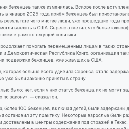
ния беженцев также изменилась. Вскоре после вступле
ть в январе 2025 года приём беженцев был приостановле
 в результате чего многие люди, уже прошедшие годы пр
смогли выехать в США. Серенс отметил, что белые южно
нием в рамках текущей политики.
 продолжает помогать перемещенным лицам в таких стран
ти и Демократическая Республика Конго, организация так
на поддержке беженцев, уже живущих в США.
й, которая больше всего удивила Серенса, стало задерж
е уже были законно приняты в страну.
ью было: нет, если у них статус беженца, их не могут за
 по закону», — сказал он.
, более 100 беженцев, включая детей, были задержаны до
я остановил эту практику. Некоторые взрослые были ра
и доставлены в центры содержания под стражей в Техас,