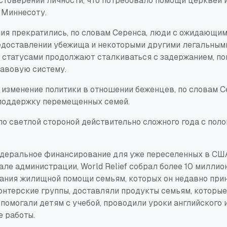
остоверений личности, что потребовало помощи церквей 
 Миннесоту.
ния прекратились, по словам Серенса, люди с ожидающи
едоставлении убежища и некоторыми другими легальным
статусами продолжают сталкиваться с задержанием, пок
равовую систему.
 изменение политики в отношении беженцев, по словам С
поддержку перемещенных семей.
ло светлой стороной действительно сложного года с поло
едеральное финансирование для уже переселенных в СШ
ле администрации, World Relief собрал более 10 милли
ания жилищной помощи семьям, которых он недавно прин
онтерские группы, доставляли продукты семьям, которые
 помогали детям с учебой, проводили уроки английского 
е работы.