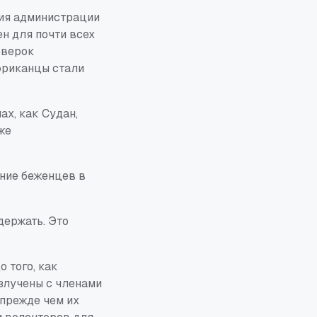
ния администрации
н для почти всех
оверок
африканцы стали
ах, как Судан,
же
ание беженцев в
держать. Это
 того, как
злучены с членами
 прежде чем их