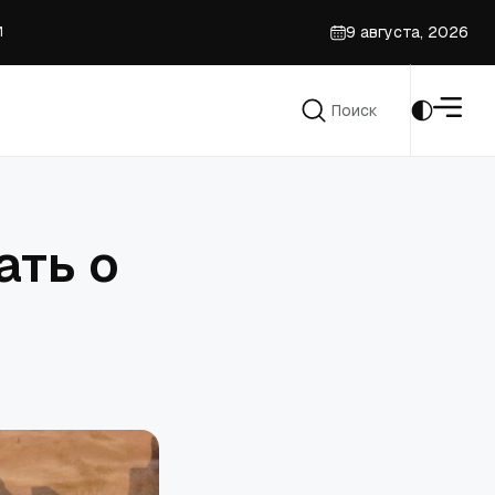
И
9 августа, 2026
Поиск
ьных'
Поиск
ать о