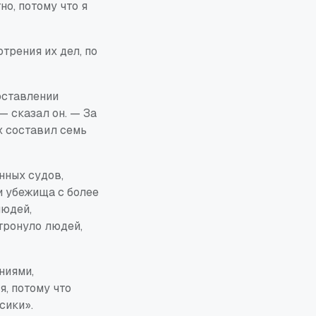
но, потому что я
трения их дел, по
оставлении
 сказал он. — За
х составил семь
нных судов,
и убежища с более
людей,
тронуло людей,
ниями,
я, потому что
сики».