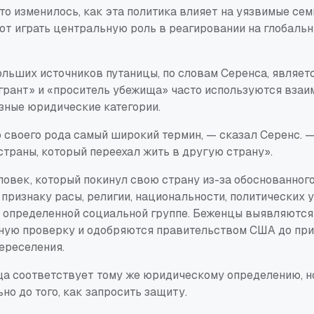
то изменилось, как эта политика влияет на уязвимые сем
т играть центральную роль в реагировании на глобальн
льших источников путаницы, по словам Серенса, являетс
грант» и «проситель убежища» часто используются взаи
зные юридические категории.
 своего рода самый широкий термин, — сказал Серенс. —
страны, который переехал жить в другую страну».
овек, который покинул свою страну из-за обоснованного
признаку расы, религии, национальности, политических 
 определенной социальной группе. Беженцы выявляются 
ную проверку и одобряются правительством США до при
ереселения.
а соответствует тому же юридическому определению, н
о до того, как запросить защиту.