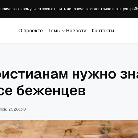
олических коммуникаторов ставить человеческое достоинство в центр И
оциальные работники помогают бездомным
О проекте
Темы
Новости
Контакты
А Джеймс Таларико заявил толпе, что христиан 'спасает' 'исцеление бол
О проекте
Темы
Новости
Контакты
ристианам нужно зн
се беженцев
июн., 2026
13