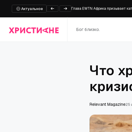
Глава EWTN Африка призывает кат
Что признаёт дневник Фаучи
Актуальное
Под палящим солнцем: уличные с
Ответы Папы Льва о пути веры
Бог близко.
Семинарист и кандидат в Сенат СШ
Что х
кризи
Relevant Magazine
25 