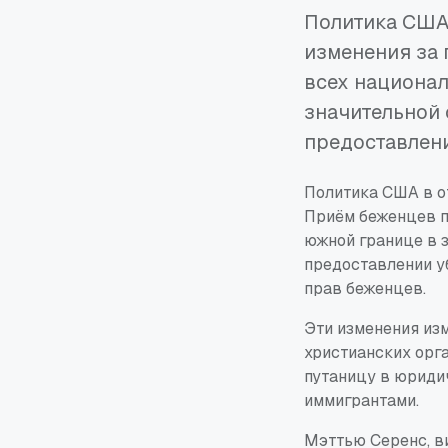
Политика США
изменения за 
всех национал
значительной 
предоставлени
Политика США в о
Приём беженцев п
южной границе в з
предоставлении у
прав беженцев.
Эти изменения из
христианских орг
путаницу в юриди
иммигрантами.
Мэттью Серенс, ви