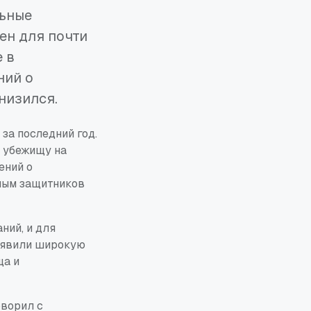
льные
ен для почти
 в
ний о
низился.
за последний год.
к убежищу на
ений о
нным защитников
ний, и для
выявили широкую
ща и
оворил с