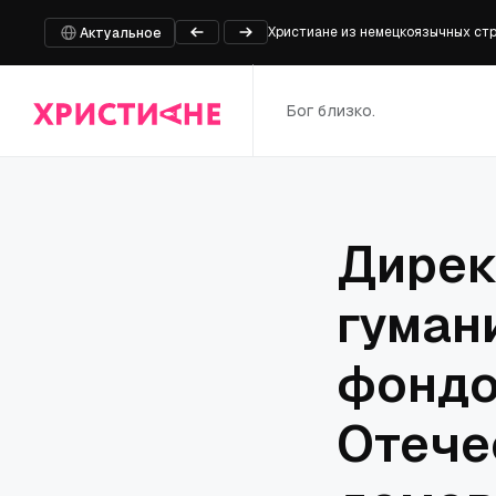
Христиане из немецкоязычных ст
Актуальное
Климатический кризис просто сва
Инспекция монастырей Уфимской 
Бог близко.
Аргентина приветствует «историч
Анне Хармс: Правительству не хв
Дирек
гуман
фондо
Отече