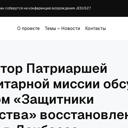
ран соберутся на конференцию возрождения JESUS27
ливается с горы тревог?
епархии комиссией Синодального отдела
О проекте
Темы
Новости
Контакты
еский» визит папы в ноябре
О проекте
Темы
Новости
Контакты
атает уважения к правовому государству
тор Патриаршей
итарной миссии обс
м «Защитники
ства» восстановле