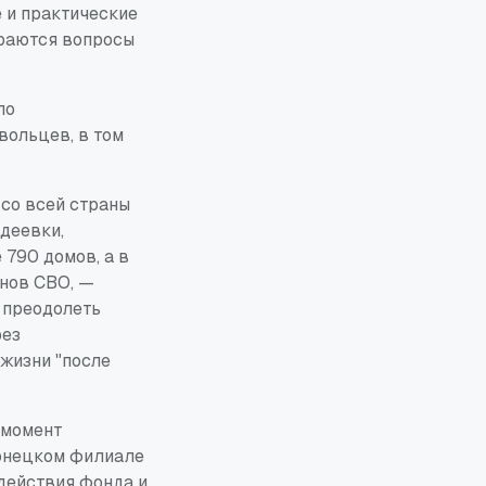
 и практические
ираются вопросы
по
вольцев, в том
со всей страны
деевки,
 790 домов, а в
нов СВО, —
 преодолеть
рез
жизни "после
 момент
онецком филиале
действия фонда и