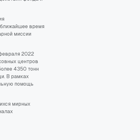
ия
в ближайшее время
арной миссии
 февраля 2022
рковных центров
более 4350 тонн
и. В рамках
альную помощь
ихся мирных
налах