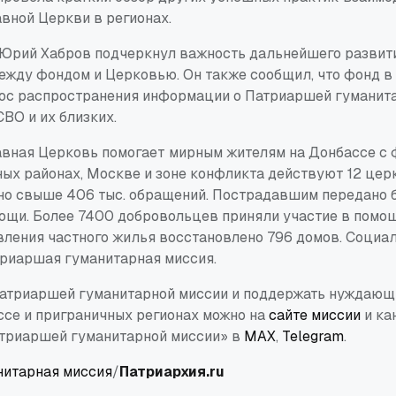
вной Церкви в регионах.
 Юрий Хабров подчеркнул важность дальнейшего развит
ежду фондом и Церковью. Он также сообщил, что фонд 
ос распространения информации о Патриаршей гуманит
ВО и их близких.
вная Церковь помогает мирным жителям на Донбассе с
чных районах, Москве и зоне конфликта действуют 12 це
но свыше 406 тыс. обращений. Пострадавшим передано 
ощи. Более 7400 добровольцев приняли участие в помощ
вления частного жилья восстановлено 796 домов. Соци
риаршая гуманитарная миссия.
Патриаршей гуманитарной миссии и поддержать нуждающ
ссе и приграничных регионах можно на
сайте миссии
и ка
триаршей гуманитарной миссии» в
MAX
,
Telegram
.
нитарная миссия
/
Патриархия.
ru