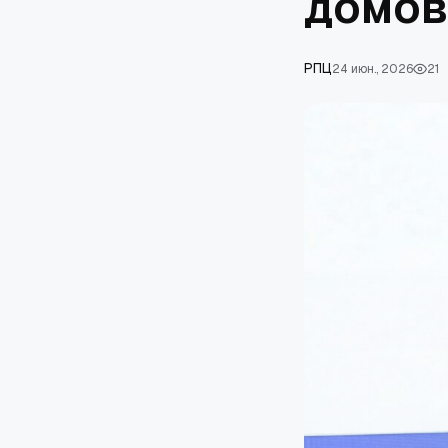
домов
РПЦ
24 июн., 2026
21