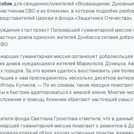
собие
для священнослужителей «Возвращение. Духовные
частникам СВО и их близким», в котором подробно разб
редставителей Церкви и фонда «Защитники Отечества».
суждения стал проект Патриаршей гуманитарной миссии 
астных домов одиноких жителей Донбасса силами добро
СВО.
риаршая гуманитарная миссия организует добровольцев 
ия домов нуждающихся жителей Мариуполя, Донецка, Ав
х городов. За это время удалось восстановить уже более
льцев к нам присоединилось несколько десятков ветера
Игорь Куликов. — По их словам, такие поездки помогают
сы и быстрее адаптироваться к мирной жизни. Многие че
служение и помощь ближним обретают настоящий смысл 
ателя фонда Светлана Грохотова отметила, что в данный
иаршей гуманитарной миссии помогают с ремонтом в Д
 провела краткий обзор других успешных практик взаимо