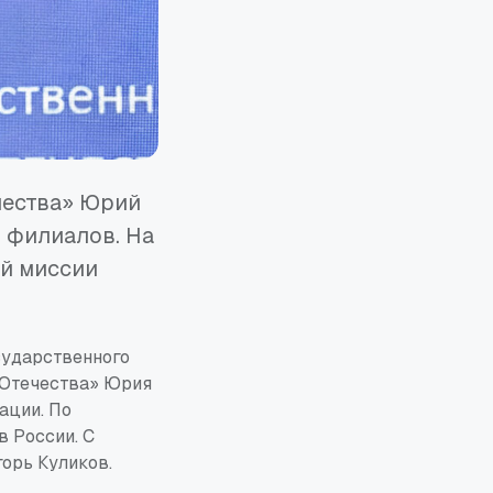
чества» Юрий
 филиалов. На
й миссии
сударственного
 Отечества» Юрия
ации. По
 России. С
орь Куликов.