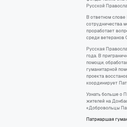
Русской Правосла
В ответном слове
сотрудничества м
проработает вопр
среди ветеранов С
Русская Правосла
года. В приграни
помощи, обработа
гуманитарной пом
проекта восстано
координирует Пат
Узнать больше о 
жителей на Донба
«Добровольцы Па
Патриаршая гума