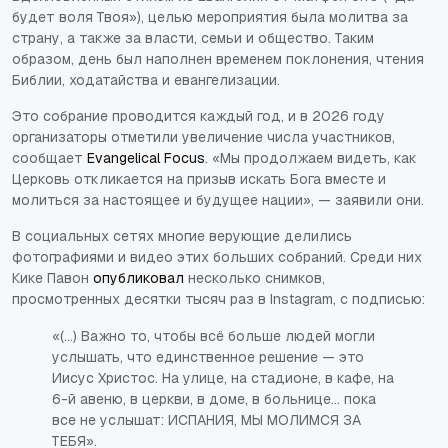
будет воля Твоя»), целью мероприятия была молитва за
страну, а также за власти, семьи и общество. Таким
образом, день был наполнен временем поклонения, чтения
Библии, ходатайства и евангелизации.
Это собрание проводится каждый год, и в 2026 году
организаторы отметили увеличение числа участников,
сообщает
Evangelical Focus
. «Мы продолжаем видеть, как
Церковь откликается на призыв искать Бога вместе и
молиться за настоящее и будущее нации», — заявили они.
В социальных сетях многие верующие делились
фотографиями и видео этих больших собраний. Среди них
Кике Павон
опубликовал
несколько снимков,
просмотренных десятки тысяч раз в Instagram, с подписью:
«(...) Важно то, чтобы всё больше людей могли
услышать, что единственное решение — это
Иисус Христос. На улице, на стадионе, в кафе, на
6-й авеню, в церкви, в доме, в больнице... пока
все не услышат: ИСПАНИЯ, МЫ МОЛИМСЯ ЗА
ТЕБЯ».