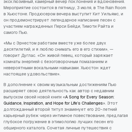
эксклюзивный, камерный вечер поклонения и вдохновения.
Мероприятие состоится в пятницу, 3 июля, в The Rain Room
в Хьюстоне. Продюсером вечера выступит Кит Уильямс, и
он продемонстрирует легендарное написание песен с
участием награжденных Перси Бейди, Тимоти Райта и
самого Пью.
«Мы с Эрнестом работаем вместе уже более двух
десятилетий, и я люблю снимать его в его стихии», —
говорит Дуглас. «Он живой певец, который заряжает
комнаты энергией с безоговорочным помазанием и
невероятными вокальными навыками. Хьюстон ждет
настоящее удовольствие».
В дополнение к своим музыкальным достижениям Пью
расширяет свою деятельность как автор с недавним
выпуском своей новой книги «
A Song for Every Season:
Guidance, Inspiration, and Hope for Life’s Challenges
». Этот
долгожданный второй титул знаменует его 20-летний
карьерный рубеж через интимное повествование, предлагая
глубокое погружение в этимологию лучших песен его
обширного каталога. Сочетая личные путешествия с