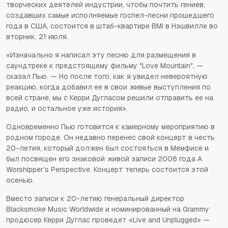
творческих деятелей индустрии, чтобы почтить гениев,
создавших самые исполняемые госпел-песни прошедшего
года в США, состоится в штаб-квартире BMI в Нэшвилле во
вторник, 21 июля.
«Изначально я написал эту песню для размещения в
саундтреке к предстоящему фильму "Love Mountain", —
сказал Пью. — Но после того, как я увидел невероятную
реакцию, когда добавил ее в свои живые выступления по
всей стране, мы с Керри Дугласом решили отправить ее на
радио, и остальное уже история».
Одновременно Пью готовится к камерному мероприятию в
родном городе. Он недавно перенес свой концерт в честь
20-летия, который должен был состояться в Мемфисе и
был посвящен его знаковой живой записи 2006 года A
Worshipper’s Perspective. Концерт теперь состоится этой
осенью.
Вместо записи к 20-летию генеральный директор
Blacksmoke Music Worldwide и номинированный на Grammy
продюсер Керри Дуглас проведет «Live and Unplugged» —