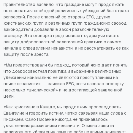
Правительство заявило, что граждане могут продолжать
пользоваться свободой религиозных убеждений без страха
репрессий. После опасений со стороны EFC, других
христианских групп и различных групп гражданских свобод
законодатели добавили в закон разъяснительную
оговорку. Эта оговорка предписывает судам учитывать
защиту добросовестной религиозной практики с самого
начала в определении ненависти, а не рассматривать ее как
защиту после ареста.
«Мы приветствовали бы подход, который ясно дает понять,
что добросовестная практика и выражение религиозных
убеждений изначально не являются преступлением на
почве ненависти», — заявило EFC, хотя назвало оговорку
несколько «циклической» и не достигающей заявленной
цели.
«Как христиане в Канаде, мы продолжим проповедовать
Евангелие и говорить истину, четко связывая наши слова с
Писанием. Само Писание никогда не признавалось
умышленным разжиганием ненависти. Отмена защиты
религиозного убеждения сама по себе не криминализирует