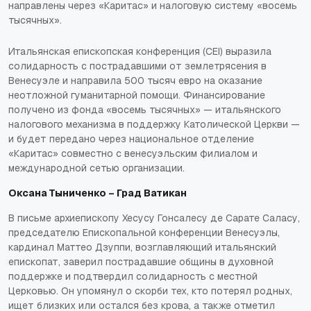
направлены через «Каритас» и налоговую систему «восемь
тысячных».
Итальянская епископская конференция (CEI) выразила
солидарность с пострадавшими от землетрясения в
Венесуэле и направила 500 тысяч евро на оказание
неотложной гуманитарной помощи. Финансирование
получено из фонда «восемь тысячных» — итальянского
налогового механизма в поддержку Католической Церкви —
и будет передано через национальное отделение
«Каритас» совместно с венесуэльским филиалом и
международной сетью организации.
Оксана Тыниченко – Град Ватикан
В письме архиепископу Хесусу Гонсалесу де Сарате Саласу,
председателю Епископальной конференции Венесуэлы,
кардинал Маттео Дзуппи, возглавляющий итальянский
епископат, заверил пострадавшие общины в духовной
поддержке и подтвердил солидарность с местной
Церковью. Он упомянул о скорби тех, кто потерял родных,
ищет близких или остался без крова, а также отметил