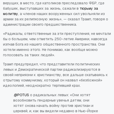
верущих, в место, где католиков преследовало ФБР, где
бабушек, выступавших за жизнь, сажали в
тюрьму за
молитву
, а членов наших вооруженных сил увольняли из
армии за их религиозную жизнь», — сказал Трамп, говоря о
администрации своего предшественника.
«Радикалы, ответственные за эти преступления, не мечтали
бы о большем, чем отметить 250-летие Америки, навсегда
изгнав Бога из нашего общественного пространства. Они
хотели именно этого. Не понимаю, как вообще можно
голосовать за таких людей».
Трамп предупредил, что представители политических
левых и Демократической партии радикализируются в
своей неприязни к христианству, все дальше скатываясь к
отрытому коммунизму, который он назвал «безбожной»
идеологией, неоднократно терпевшей крах.
.
@POTUS
о радикальных левых: «Они хотят
возобновить гендерные увечья детям, они
хотят снова начать войну против христиан и
церквей, и, как вы видели недавно в Нью-Йорке