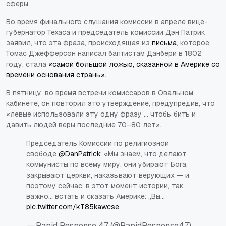
сферы.
Во время финального слушания комиссии в апреле вице-
губернатор Техаса и председатель комиссии Дэн Патрик
заявил, что эта фраза, происходящая из
письма
, которое
Томас Джефферсон написал баптистам Данбери в 1802
году, стала
«самой большой ложью, сказанной в Америке со
времени основания страны».
В пятницу, во время встречи комиссаров в Овальном
кабинете, он повторил это утверждение, предупредив, что
«левые использовали эту одну фразу ... чтобы бить и
давить людей веры последние 70–80 лет».
Председатель Комиссии по религиозной
свободе
@DanPatrick
: «Мы знаем, что делают
коммунисты по всему миру: они убирают Бога,
закрывают церкви, наказывают верующих — и
поэтому сейчас, в этот момент истории, так
важно... встать и сказать Америке: „Вы…
pic.twitter.com/kT85kawcse
— Rapid Response 47 (@RapidResponse47)