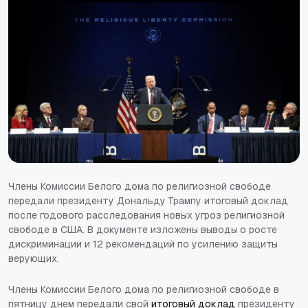
Члены Комиссии Белого дома по религиозной свободе
передали президенту Дональду Трампу итоговый доклад
после годового расследования новых угроз религиозной
свободе в США. В документе изложены выводы о росте
дискриминации и 12 рекомендаций по усилению защиты
верующих.
Члены Комиссии Белого дома по религиозной свободе в
пятницу днем передали свой
итоговый доклад
президенту