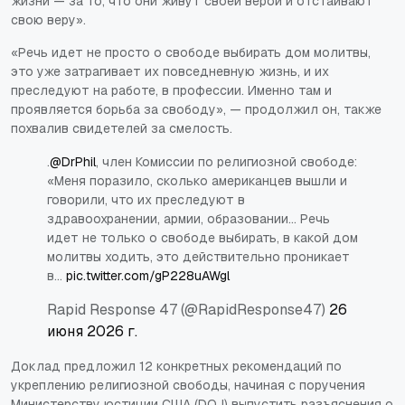
жизни — за то, что они живут своей верой и отстаивают
свою веру».
«Речь идет не просто о свободе выбирать дом молитвы,
это уже затрагивает их повседневную жизнь, и их
преследуют на работе, в профессии. Именно там и
проявляется борьба за свободу», — продолжил он, также
похвалив свидетелей за смелость.
.
@DrPhil
, член Комиссии по религиозной свободе:
«Меня поразило, сколько американцев вышли и
говорили, что их преследуют в
здравоохранении, армии, образовании... Речь
идет не только о свободе выбирать, в какой дом
молитвы ходить, это действительно проникает
в…
pic.twitter.com/gP228uAWgl
Rapid Response 47 (@RapidResponse47)
26
июня 2026 г.
Доклад предложил 12 конкретных рекомендаций по
укреплению религиозной свободы, начиная с поручения
Министерству юстиции США (DOJ) выпустить разъяснения о