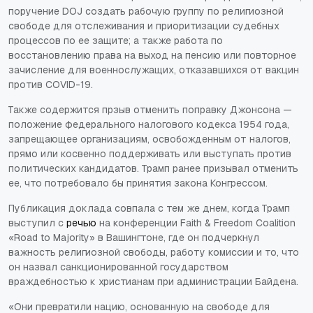
поручение DOJ создать рабочую группу по религиозной
свободе для отслеживания и приоритизации судебных
процессов по ее защите; а также работа по
восстановлению права на выход на пенсию или повторное
зачисление для военнослужащих, отказавшихся от вакцин
против COVID-19.
Также содержится прзыв отменить поправку Джонсона —
положение федерального налогового кодекса 1954 года,
запрещающее организациям, освобожденным от налогов,
прямо или косвенно поддерживать или выступать против
политических кандидатов. Трамп ранее призывал отменить
ее, что потребовало бы принятия закона Конгрессом.
Публикация доклада совпала с тем же днем, когда Трамп
выступил с
речью
на конференции Faith & Freedom Coalition
«Road to Majority» в Вашингтоне, где он подчеркнул
важность религиозной свободы, работу комиссии и то, что
он назвал санкционированной государством
враждебностью к христианам при администрации Байдена.
«Они превратили нацию, основанную на свободе для