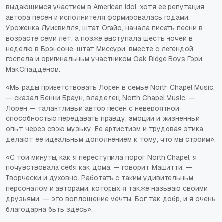
выдающимся участием в American Idol, хотя ее репутация
автора песен и исполнителя формировалась годами.
Уроженка Луисвилля, штат Огайо, начала писать песни в
возрасте семи лет, а позже выступала шесть ночей в
неделю в Брэнсоне, штат Миссури, вместе с легендой
госпела и оригинальным участником Oak Ridge Boys Гэри
МакСпадденом.
«Мы рады приветствовать Лорен в семье North Chapel Music,
— сказал Бенни Браун, владелец North Chapel Music. —
Лорен — талантливый автор песен с невероятной
способностью передавать правду, эмоции и жизненный
опыт через свою музыку. Ее артистизм и трудовая этика
делают ее идеальным дополнением к тому, что мы строим».
«С той минуты, как я переступила порог North Chapel, я
почувствовала себя как дома, — говорит Машитти. —
Творчески и духовно. Работать с таким удивительным
персоналом и авторами, которых я также называю своими
друзьями, — это воплощение мечты. Бог так добр, и я очень
благодарна быть здесь».