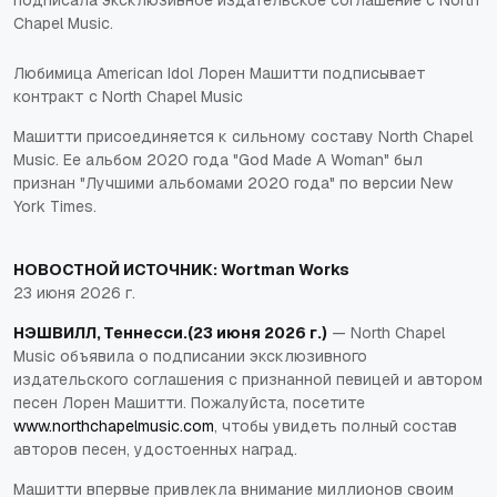
подписала эксклюзивное издательское соглашение с North
Chapel Music.
Любимица American Idol Лорен Машитти подписывает
контракт с North Chapel Music
Машитти присоединяется к сильному составу North Chapel
Music. Ее альбом 2020 года "God Made A Woman" был
признан "Лучшими альбомами 2020 года" по версии New
York Times.
НОВОСТНОЙ ИСТОЧНИК:
Wortman Works
23 июня 2026 г.
НЭШВИЛЛ, Теннесси.
(23 июня 2026 г.)
— North Chapel
Music объявила о подписании эксклюзивного
издательского соглашения с признанной певицей и автором
песен
Лорен Машитти
. Пожалуйста, посетите
www.northchapelmusic.com
, чтобы увидеть полный состав
авторов песен, удостоенных наград.
Машитти впервые привлекла внимание миллионов своим