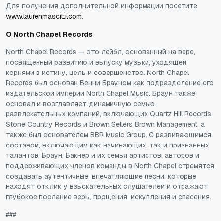
Для получения дополнительной информации посетите
www.laurenmascitti.com
.
О North Chapel Records
North Chapel Records — это лейбл, основанный на вере,
посвященный развитию и выпуску музыки, уходящей
корнями в истину, цель и совершенство. North Chapel
Records был основан Бенни Брауном как подразделение его
издательской империи North Chapel Music. Браун также
основал и возглавляет динамичную семью
развлекательных компаний, включающих Quartz Hill Records,
Stone Country Records и Brown Sellers Brown Management, а
также был основателем BBR Music Group. С развивающимся
составом, включающим как начинающих, так и признанных
талантов, Браун, Бакнер и их семья артистов, авторов и
поддерживающих членов команды в North Chapel стремятся
создавать аутентичные, впечатляющие песни, которые
находят отклик у взыскательных слушателей и отражают
глубокое послание веры, прощения, искупления и спасения.
###