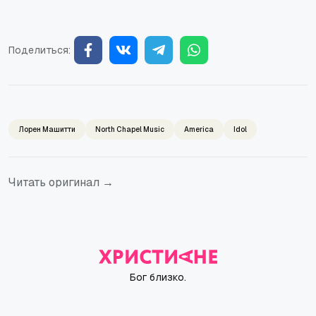
Поделиться:
Лорен Машитти
North Chapel Music
America
Idol
Читать оригинал →
Бог близко.