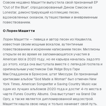
Совсем недавно Машитти выпустила свой признанный EP
"Out of the Blue", спродюсированный Дином Сэмсом из
Lonestar, демонстрирующий коллекцию песен,
вдохновленных океаном, путешествиями и вневременным
повествованием.
О Лорен Машитти
Лорен Машитти — певица и автор песен из Нэшвилла,
известная своим мощным вокалом, аутентичным
повествованием и искренним написанием песен. Миллионы
открыли ее во время ее запоминающегося участия в
American Idol в 2020 году, но ее карьера началась задолго
до этого, когда она выступала вместе с легендой госпела и
оригинальным участником Oak Ridge Boys Гэри
МакСпадденом в Брэнсоне, штат Миссури. Ее признанный
критиками альбом "God Made a Woman" был отмечен New
York Times, American Songwriter и Saving Country Music как
один из лучших альбомов 2020 года и достиг 4-го места в
чарте iTunes Country Albums. Она выступает на Grand Ole
Opry, а также является дипломированной медсестрой.
Машитти нашла свою нишу и только начинает свой путь.