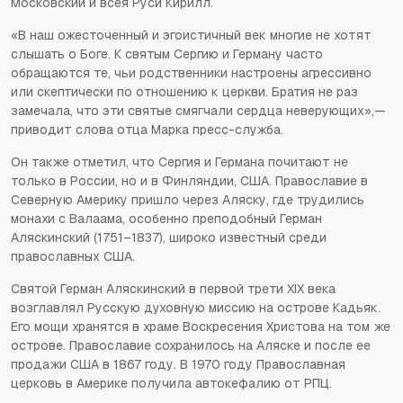
Московский и всея Руси Кирилл.
«В наш ожесточенный и эгоистичный век многие не хотят
слышать о Боге. К святым Сергию и Герману часто
обращаются те, чьи родственники настроены агрессивно
или скептически по отношению к церкви. Братия не раз
замечала, что эти святые смягчали сердца неверующих»,—
приводит слова отца Марка пресс-служба.
Он также отметил, что Сергия и Германа почитают не
только в России, но и в Финляндии, США. Православие в
Северную Америку пришло через Аляску, где трудились
монахи с Валаама, особенно преподобный Герман
Аляскинский (1751–1837), широко известный среди
православных США.
Святой Герман Аляскинский в первой трети XIX века
возглавлял Русскую духовную миссию на острове Кадьяк.
Его мощи хранятся в храме Воскресения Христова на том же
острове. Православие сохранилось на Аляске и после ее
продажи США в 1867 году. В 1970 году Православная
церковь в Америке получила автокефалию от РПЦ.