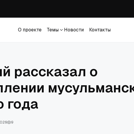
вана ответчиком в коллективном иске против церкви в Южной Каролине
за привлечение Энтони Фаучи к ответственности за неуважение к Конгре
О проекте
Темы
Новости
Контакты
ился перед церквями за исключение их из процесса изменения закона о 
О проекте
Темы
Новости
Контакты
зита представителя Ватикана в Москву
й рассказал о
плении мусульманс
о года
2026
9