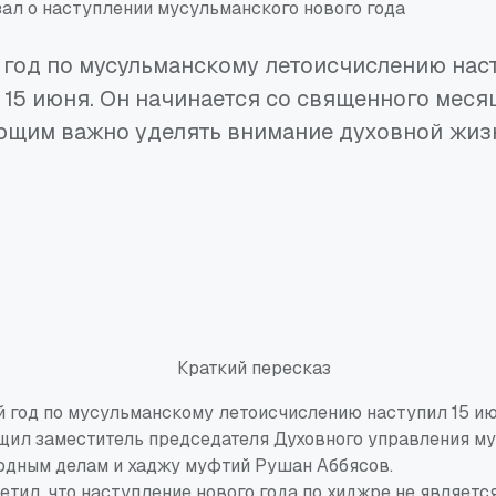
 год по мусульманскому летоисчислению нас
 15 июня. Он начинается со священного меся
ющим важно уделять внимание духовной жиз
Краткий пересказ
 год по мусульманскому летоисчислению наступил 15 ию
бщил заместитель председателя Духовного управления м
одным делам и хаджу муфтий Рушан Аббясов.
етил, что наступление нового года по хиджре не являетс