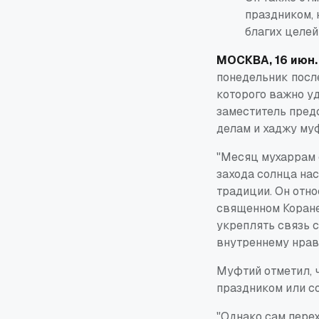
праздником, 
благих целей
МОСКВА, 16 июн.
понедельник после
которого важно у
заместитель пред
делам и хаджу му
"Месяц мухаррам 
захода солнца нас
традиции. Он отно
священном Коране
укреплять связь 
внутреннему нрав
Муфтий отметил, ч
праздником или с
"Однако сам пере