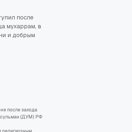
тупил после
ца мухаррам, в
ни и добрым
ня после захода
усульман (ДУМ) РФ
я религиозным