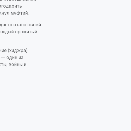
агодарить
кнул муфтий.
дного этапа своей
 каждый прожитый
ие (хиджра)
 — один из
ты, войны и