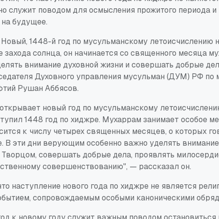
но служит поводом для осмысления прожитого периода и
 на будущее.
Новый, 1448-й год по мусульманскому летоисчислению 
 захода солнца, он начинается со священного месяца му
делять внимание духовной жизни и совершать добрые дел
седателя Духовного управления мусульман (ДУМ) РФ по
фтий Рушан Аббясов.
открывает новый год по мусульманскому летоисчислению
тупил 1448 год по хиджре. Мухаррам занимает особое м
сится к числу четырех священных месяцев, о которых го
. В эти дни верующим особенно важно уделять внимание
с Творцом, совершать добрые дела, проявлять милосерди
ственному совершенствованию", — рассказал он.
то наступление нового года по хиджре не является рели
обытием, сопровождаемым особыми каноническими обряд
ход к новому году служит важным поводом остановиться