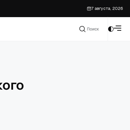
7 августа, 2026
ссу
Поиск
призыве духовенства
Поиск
кого