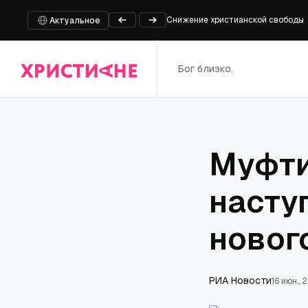
Снижение христианской свободы
Актуальное
Южная баптистская конвенция наз
Сенатский комитет проголосовал 
Бог близко.
Министр обороны Швейцарии извин
Стали известны новые детали ви
Муфти
насту
новог
РИА Новости
16 июн., 