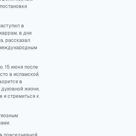
 постановки
наступил в
харрам, в дни
а, рассказал
 международным
, 15 июня после
есто в исламской
ворится в
 духовной жизни,
е и стремиться к
гиозным
ами.
 в повседневной