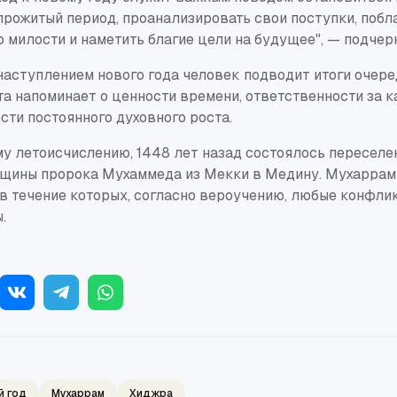
прожитый период, проанализировать свои поступки, побл
 милости и наметить благие цели на будущее", — подчер
 наступлением нового года человек подводит итоги очере
та напоминает о ценности времени, ответственности за
сти постоянного духовного роста.
у летоисчислению, 1448 лет назад состоялось переселен
щины пророка Мухаммеда из Мекки в Медину. Мухаррам
в течение которых, согласно вероучению, любые конфлик
.
й год
Мухаррам
Хиджра