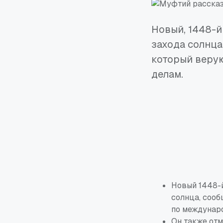
Новый, 1448-й
захода солнца
который веру
делам.
Новый 1448-й
солнца, соо
по междунар
Он также отм