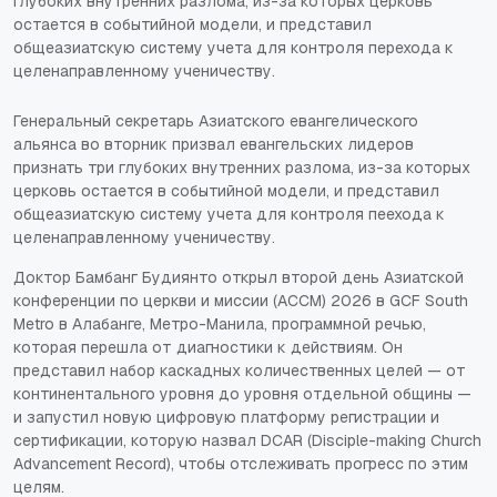
глубоких внутренних разлома, из-за которых церковь
остается в событийной модели, и представил
общеазиатскую систему учета для контроля перехода к
целенаправленному ученичеству.
Генеральный секретарь Азиатского евангелического
альянса во вторник призвал евангельских лидеров
признать три глубоких внутренних разлома, из-за которых
церковь остается в событийной модели, и представил
общеазиатскую систему учета для контроля пеехода к
целенаправленному ученичеству.
Доктор Бамбанг Будиянто открыл второй день Азиатской
конференции по церкви и миссии (ACCM) 2026 в GCF South
Metro в Алабанге, Метро-Манила, программной речью,
которая перешла от диагностики к действиям. Он
представил набор каскадных количественных целей — от
континентального уровня до уровня отдельной общины —
и запустил новую цифровую платформу регистрации и
сертификации, которую назвал DCAR (Disciple-making Church
Advancement Record), чтобы отслеживать прогресс по этим
целям.