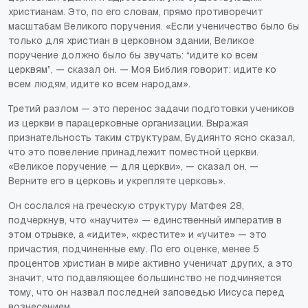
христианам. Это, по его словам, прямо противоречит
масштабам Великого поручения. «Если ученичество было бы
только для христиан в церковном здании, Великое
поручение должно было бы звучать: “идите ко всем
церквям”, — сказал он. — Моя Библия говорит: идите ко
всем людям, идите ко всем народам».
Третий разлом — это перенос задачи подготовки учеников
из церкви в парацерковные организации. Выражая
признательность таким структурам, Будиянто ясно сказал,
что это повеление принадлежит поместной церкви.
«Великое поручение — для церкви», — сказал он. —
Верните его в церковь и укрепляте церковь».
Он сослался на греческую структуру Матфея 28,
подчеркнув, что «научите» — единственный императив в
этом отрывке, а «идите», «крестите» и «учите» — это
причастия, подчиненные ему. По его оценке, менее 5
процентов христиан в мире активно ученичат других, а это
значит, что подавляющее большинство не подчиняется
тому, что он назвал последней заповедью Иисуса перед
вознесением.