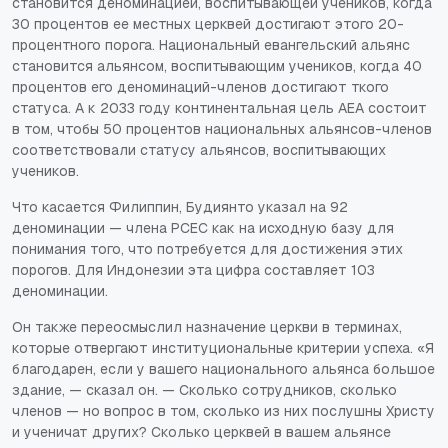
становится деноминацией, воспитывающей учеников, когда
30 процентов ее местных церквей достигают этого 20-
процентного порога. Национальный евангельский альянс
становится альянсом, воспитывающим учеников, когда 40
процентов его деноминаций-членов достигают ткого
статуса. А к 2033 году континентальная цель AEA состоит
в том, чтобы 50 процентов национальных альянсов-членов
соответствовали статусу альянсов, воспитывающих
учеников.
Что касается Филиппин, Будиянто указал на 92
деноминации — члена PCEC как на исходную базу для
понимания того, что потребуется для достижения этих
порогов. Для Индонезии эта цифра составляет 103
деноминации.
Он также переосмыслил назначение церкви в терминах,
которые отвергают институциональные критерии успеха. «Я
благодарен, если у вашего национального альянса большое
здание, — сказал он. — Сколько сотрудников, сколько
членов — но вопрос в том, сколько из них послушны Христу
и ученичат других? Сколько церквей в вашем альянсе