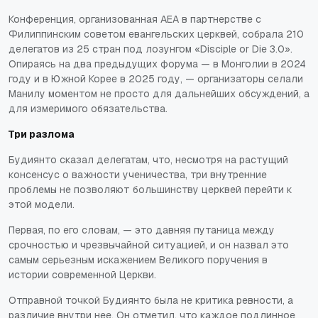
Конференция, организованная AEA в партнерстве с
Филиппинским советом евангельских церквей, собрала 210
делегатов из 25 стран под лозунгом «Disciple or Die 3.0».
Опираясь на два предыдущих форума — в Монголии в 2024
году и в Южной Корее в 2025 году, — организаторы селали
Манилу моментом не просто для дальнейших обсуждений, а
для измеримого обязательства.
Три разлома
Будиянто сказал делегатам, что, несмотря на растущий
консенсус о важности ученичества, три внутренние
проблемы не позволяют большинству церквей перейти к
этой модели.
Первая, по его словам, — это давняя путаница между
срочностью и чрезвычайной ситуацией, и он назвал это
самым серьезным искажением Великого поручения в
истории современной Церкви.
Отправной точкой Будиянто была не критика ревности, а
различие внутри нее. Он отметил, что каждое подлинное