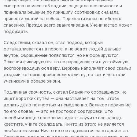
смотрела на масштаб задачи, ощущала вес вечности и
принимала решение по принципу сортировки: сначала
привести людей на небеса. Перевести их из погибели к
спасению. Прежде всего евангелизация. Ученичество может
подождать.
Следствием, сказал он, стал подход, который
останавливается на пороге, а не ведет людей дальше
внутрь. Обращенные появляются, но не формируются.
Решения фиксируются, но не взращиваются в устойчивую,
воспроизводящуюся веру. Церковь наполняет свои скамьи
людьми, которые произнесли молитву, но так и не стали
учениками в образе жизни.
Подлинная срочность, сказал Будиянто собравшимся, не
ищет коротких путей — она настаивает на том, чтобы
делать дело полностью и немедленно. Великое поручение,
по его словам, — это не протокол сортировки. Это
всеобъемлющее повеление: идите, научите все народы,
крестите, учите соблюдать. Ничто из этого не является
необязательным. Ничто не откладывается на второй этап.
Срочность поручения должна ускорять ученичество, а не