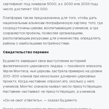
сертификат под номером 5000, а к 2030 или 2033 году
число достигнет 100 000.
Платформа также предназначена для того, чтобы дать
национальным альянсам географическую картину того, где
сосредоточены церкви, воспитывающие учеников, а где
сохраняются пробелы, позволяя организациям,
располагающим ресурсами для ученичества, определять
районы с наибольшими потребностями.
Свидетельство перемен
Будиянто завершил свое выступление историей
филиппинского церковного лидера — покойного епископа
Херли Монтеса, чья церковь застряла примерно на уровне
200–300 членов при нескольких дочерних церковных
проектх. Когда наставник спросил его, сколько у него
учеников, Монтес сначала назвал число присутствующих.
Наставник настаивал: не присутствующих, а учеников.
«Он не смог ответить», — сказал Будиянто.
После наставничества по принципам ученичества и