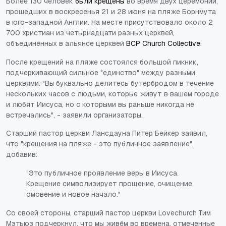
Более 130 человек
были крещены
во время двух церемоний,
прошедших в воскресенья 21 и 28 июня на пляже Борнмута
в юго-западной Англии. На месте присутствовало около 2
700 христиан из четырнадцати разных церквей,
объединённых в альянсе церквей
BCP Church Collective
.
После крещений на пляже состоялся большой пикник,
подчеркивающий сильное "единство" между разными
церквями. "Вы буквально делитесь бутербродом в течение
нескольких часов с людьми, которые живут в вашем городе
и любят Иисуса, но с которыми вы раньше никогда не
встречались", - заявили организаторы.
Старший пастор церкви Лансдауна Питер Бейкер заявил,
что "крещения на пляже - это публичное заявление",
добавив:
"Это публичное проявление веры в Иисуса.
Крещение символизирует прощение, очищение,
омовение и новое начало."
Со своей стороны, старший пастор церкви Lovechurch Тим
Мэтьюз подчеркнул, что мы живём во времена, отмеченные