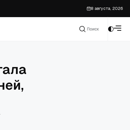
8 августа, 2026
ие
Поиск
Поиск
тала
ней,
y