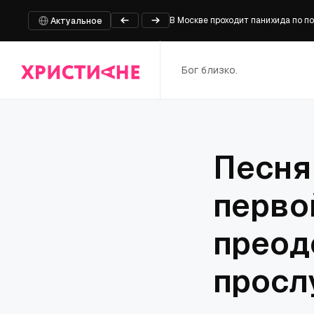
В Москве проходит панихида по 
Актуальное
Кения: руководителей католическ
Кусочек истории парламента на 
Бог близко.
Правозащитники требуют свободы
Вопреки всему: «Койот против ACM
Песня 
перво
преод
просл