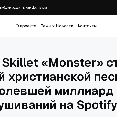
погибшим защитникам Цхинвала
их школ призвали сохранять веру и укреплять дисциплину через воспитан
кладбище
О проекте
Темы
Новости
Контакты
 вероисповедания для Сирии
О проекте
Темы
Новости
Контакты
E» наконец выходит в кинотеатрах в этом месяце
Skillet «Monster» с
й христианской пес
олевшей миллиард
ушиваний на Spotif