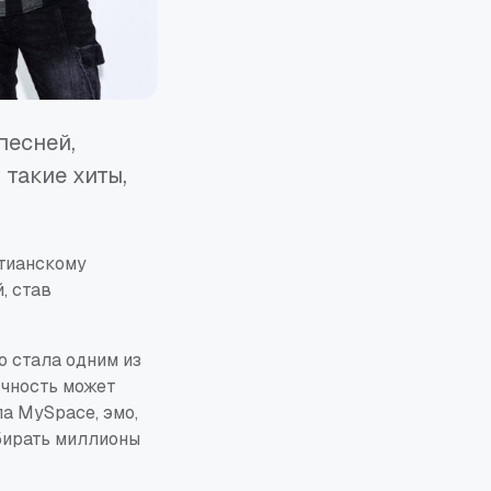
песней,
такие хиты,
стианскому
й
, став
о стала одним из
ечность может
а MySpace, эмо,
бирать миллионы