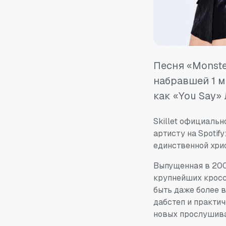
Песня «Monste
набравшей 1 м
как «You Say» 
Skillet официальн
артисту на Spotif
единственной хрис
Выпущенная в 200
крупнейших кросс
быть даже более 
дабстеп и практи
новых прослушива