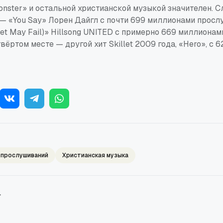
nster» и остальной христианской музыкой значителен. 
— «
You Say
»
Лорен Дайгл
с почти
699 миллионами
прослу
et May Fail)
»
Hillsong UNITED
с примерно
669 миллионам
етвёртом месте — другой хит Skillet 2009 года, «Hero», с
 прослушиваний
Христианская музыка
→