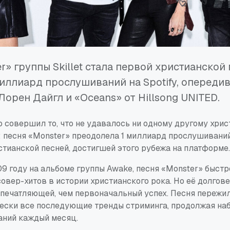
r» группы Skillet стала первой христианской 
иллиард прослушиваний на Spotify, опередив 
Лорен Дайгл и «Oceans» от Hillsong UNITED.
о совершил то, что не удавалось ни одному другому хри
y: песня «Monster» преодолела
1 миллиард прослушивани
тианской песней, достигшей этого рубежа на платформе.
9 году на альбоме группы
Awake
, песня «Monster» быстр
овер-хитов в истории христианского рока. Но её долгов
впечатляющей, чем первоначальный успех. Песня пережил
чески все последующие тренды стриминга, продолжая на
ний каждый месяц.