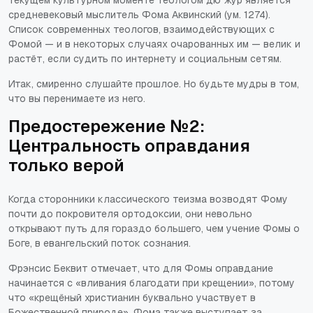
средневековый мыслитель Фома Аквинский (ум. 1274).
Список современных теологов, взаимодействующих с
Фомой — и в некоторых случаях очарованных им — велик и
растёт, если судить по интернету и социальным сетям.
Итак, смиренно слушайте прошлое. Но будьте мудры в том,
что вы перенимаете из него.
Предостережение №2:
Центральность оправдания
только верой
Когда сторонники классического теизма возводят Фому
почти до покровителя ортодоксии, они невольно
открывают путь для гораздо большего, чем учение Фомы о
Боге, в евангельский поток сознания.
Фрэнсис Беквит отмечает, что для Фомы оправдание
начинается с «вливания благодати при крещении», потому
что «крещёный христианин буквально участвует в
Божественной природе». Фома также выступает за