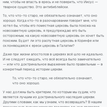
ним, чтобы не впасть в ересь и не поверить, что Иисус —
тварное существо. Это антибиблейски.
То, что что-то старо, не обязательно означает, что оно
хорошо. Когда кто-то в разочаровании говорит мне, что
хотел бы, чтобы его поместная церковь была похожа на
новозаветную церковь, я предупреждаю его быть
осторожным, на какую новозаветную церковь он хочет быть
похожим. Будет ли это распутная церковь в Коринфе или
склоняющаяся к ереси церковь в Галатии?
Даже при жизни апостолов в церквях всё шло не идеально.
И не следует ожидать, что всё всегда было замечательно
— или что доктринальное выражение было правильным — в
конкретный период истории церкви.
То, что что-то старо, не обязательно означает,
что оно хорошо.
У нас должны быть критерии, по которым мы судим, что
является лучшим из доктринального наследия церкви.
Другими словами, как мы узнаем, что возвращать? В нашем
текущем культурном моменте теологом
дю жур
является