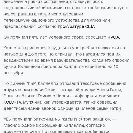
виновным в рамках соглашения, столкнувшись с
федеральными обвинениями в отправке требования выкупа
через границы штата и использовании
телекоммуникационного устройства для угроз или
преследования, согласно
прокуратуре США
.
Он получил пять лет условного срока, сообщает
KVOA
.
Каллелла признался в суде, что употреблял наркотики за
четыре дня до этого, но отрицал, что находился под их
воздействием во время разбирательства, когда его спросил
судья. Вынесение приговора Каллелле назначено на 10
сентября.
По данным ФБР, Каллелла отправил текстовые сообщения
двум членам семьи Гатри — старшей дочери Нэнси Гатри,
Энни, и её зятю, Томмазо Чиони — 4 февраля, сообщает
KOLD-TV
. Мужчина, как утверждается, также совершил
девятисекундный звонок одному из членов семьи Гатри.
«Вы получили биткоины, мы ждём (sic) транзакцию», —
гласило одно из сообщений Каллеллы, согласно
документам суда. Подозреваемый, как сообщается,