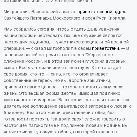
детской больницы № 2 Автандил Микава.
Митрополит Варсонофий зачитал
приветственный адрес
Святейшего Патриарха Московского и всея Руси Кирилла.
«Мы собрались сегодня, чтобы отдать дань уважения
нашим героям и чествовать тех, чье служение является
настоящим подвигом, — участников специальной военной
операции, — сказал митрополит в своем
приветствии
. — В
названии нашей встречи стоят слова "Жертвенное
служение России", и в этом заключен глубокий духовный
смысл. Все мы в жизни чем-то жертвуем. Кто-то отдает
свое время, кто-то — силы, кто-то ограничивает
собственные интересы. Но вы, дорогие защитники,
приносите самое ценное — готовы положить саму свою
жизнь. Это высшая форма жертвы, имеющая подлинно
христианское измерение. Ваш подвиг есть не что иное, как
деятельное воплощение евангельской заповеди о любви к
ближнему. Без этой живой, действенной любви, без
готовности постоять "за други своя" сложно говорить о
настоящем патриотизме и подлинной любви к Родине. Вы
являете миру ту самую любовь, о которой сказано в