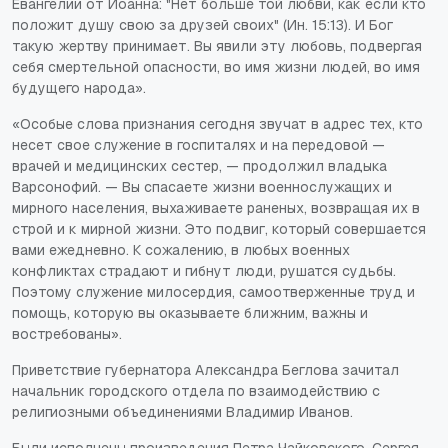
Евангелии от Иоанна: "Нет больше той любви, как если кто
положит душу свою за друзей своих" (Ин. 15:13). И Бог
такую жертву принимает. Вы явили эту любовь, подвергая
себя смертельной опасности, во имя жизни людей, во имя
будущего народа».
«Особые слова признания сегодня звучат в адрес тех, кто
несет свое служение в госпиталях и на передовой —
врачей и медицинских сестер, — продолжил владыка
Варсонофий. — Вы спасаете жизни военнослужащих и
мирного населения, выхаживаете раненых, возвращая их в
строй и к мирной жизни. Это подвиг, который совершается
вами ежедневно. К сожалению, в любых военных
конфликтах страдают и гибнут люди, рушатся судьбы.
Поэтому служение милосердия, самоотверженные труд и
помощь, которую вы оказываете ближним, важны и
востребованы».
Приветствие губернатора Александра Беглова зачитал
начальник городского отдела по взаимодействию с
религиозными объединениями Владимир Иванов.
Были исполнены произведения Петра Чайковского, Сергея