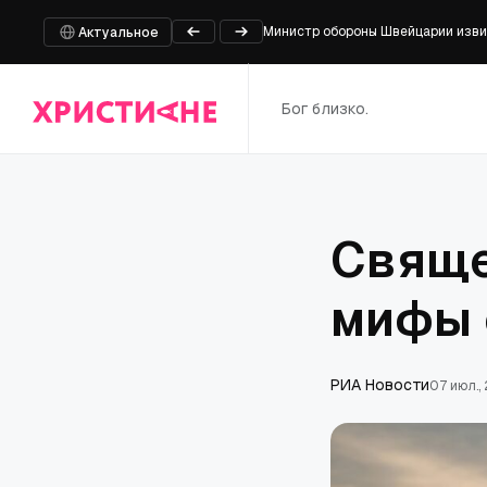
Министр обороны Швейцарии извин
Актуальное
Стали известны новые детали ви
Группа Christian Anderson Band в
Бог близко.
Детская больница Коннектикута с
Глава Киликийского католикосата 
Свяще
мифы 
РИА Новости
07 июл.,