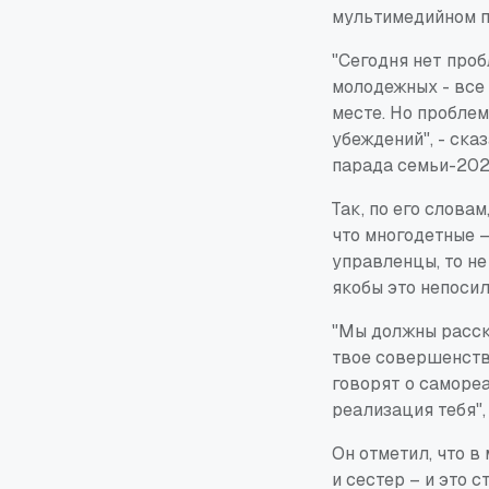
мультимедийном п
"Сегодня нет проб
молодежных - все
месте. Но проблем
убеждений", - ск
парада семьи-202
Так, по его слова
что многодетные –
управленцы, то не
якобы это непосил
"Мы должны расска
твое совершенство
говорят о самореа
реализация тебя",
Он отметил, что в
и сестер – и это 