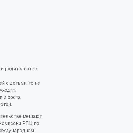
 и родительстве
й с детьми, то не
уходят.
и и роста
етей.
ительстве мешают
 комиссии РПЦ по
 международном