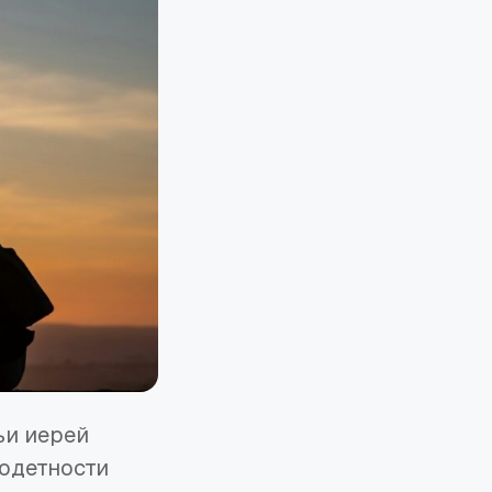
ьи иерей
годетности