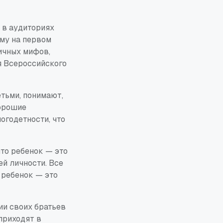
 в аудиториях
ему на первом
личных мифов,
я Всероссийского
етьми, понимают,
хорошие
огодетности, что
что ребенок — это
ей личности. Все
 ребенок — это
ии своих братьев
 приходят в