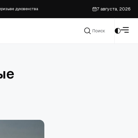
7 августа, 2026
призыве духовенства
Поиск
Поиск
ые