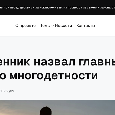
ился перед церквями за исключение их из процесса изменения закона о 
зита представителя Ватикана в Москву
озвращается на сцену после объявления об излечении от рака
О проекте
Темы
Новости
Контакты
огласилась прекратить калечащие операции по смене пола у детей
О проекте
Темы
Новости
Контакты
назвал недопустимым суд над Гарегином II
нник назвал главн
о многодетности
 2026
19