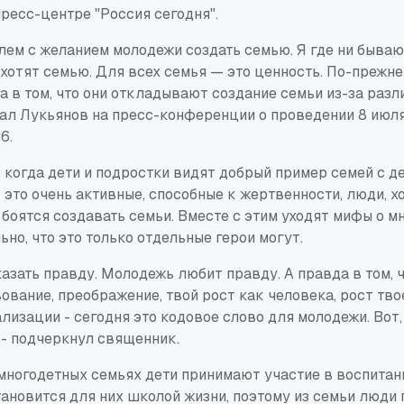
ресс-центре "Россия сегодня".
лем с желанием молодежи создать семью. Я где ни бываю
 хотят семью. Для всех семья — это ценность. По-прежн
а в том, что они откладывают создание семьи из-за раз
азал Лукьянов на пресс-конференции о проведении 8 июл
6.
м, когда дети и подростки видят добрый пример семей с д
 это очень активные, способные к жертвенности, люди, 
 боятся создавать семьи. Вместе с этим уходят мифы о мн
ьно, что это только отдельные герои могут.
зать правду. Молодежь любит правду. А правда в том, 
вание, преображение, твой рост как человека, рост тво
лизации - сегодня это кодовое слово для молодежи. Вот,
 - подчеркнул священник.
 многодетных семьях дети принимают участие в воспитан
становится для них школой жизни, поэтому из семьи люди