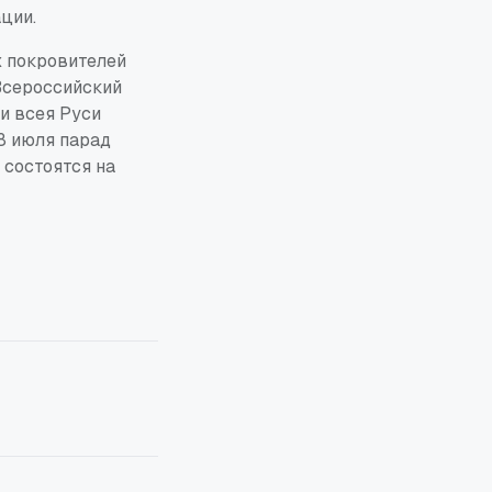
ции.
х покровителей
Всероссийский
и всея Руси
8 июля парад
 состоятся на