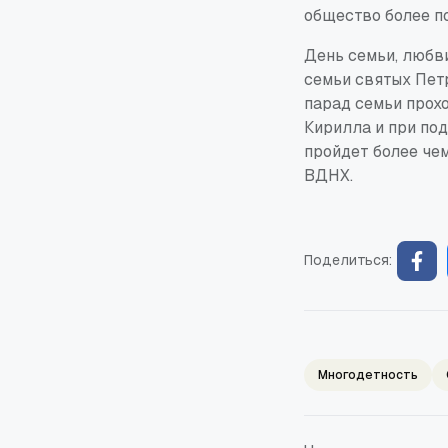
общество более по
День семьи, любви
семьи святых Пет
парад семьи прох
Кирилла и при по
пройдет более че
ВДНХ.
Поделиться:
Многодетность