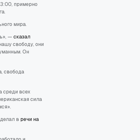
23:00, примерно
га.
ного мира.
ть», —
сказал
нашу свободу, они
уманным. Он
а, свобода
.
а среди всех
Американская сила
мся».
сделал в
речи на
работало и