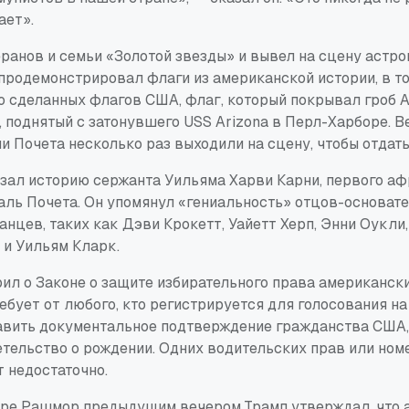
ает».
еранов и семьи «Золотой звезды» и вывел на сцену астр
 продемонстрировал флаги из американской истории, в то
о сделанных флагов США, флаг, который покрывал гроб 
, поднятый с затонувшего USS Arizona в Перл-Харборе. В
 Почета несколько раз выходили на сцену, чтобы отдать
зал историю сержанта Уильяма Харви Карни, первого а
ль Почета. Он упомянул «гениальность» отцов-основате
нцев, таких как Дэви Крокетт, Уайетт Херп, Энни Оукли
и Уильям Кларк.
рил о Законе о защите избирательного права американск
ребует от любого, кто регистрируется для голосования 
авить документальное подтверждение гражданства США,
етельство о рождении. Одних водительских прав или ном
 недостаточно.
горе Рашмор предыдущим вечером Трамп утверждал, что