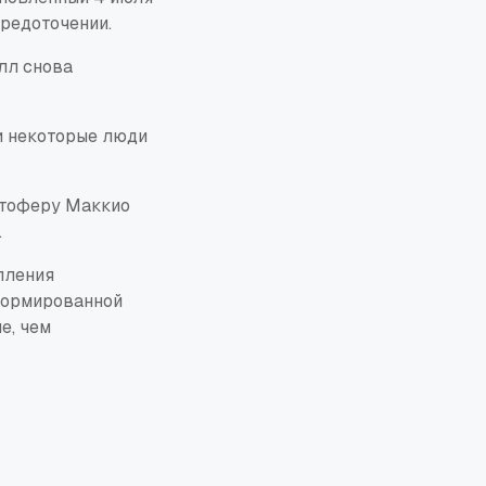
средоточении.
лл снова
 и некоторые люди
стоферу Маккио
.
пления
сформированной
е, чем