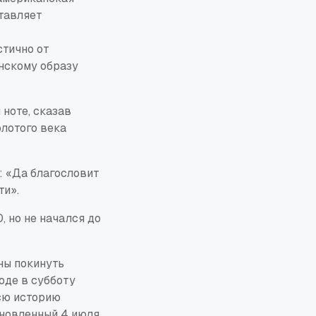
ставляет
стично от
нскому образу
ноте, сказав
олотого века
: «Да благословит
ти».
 но не начался до
ны покинуть
оде в субботу
всю историю
ановленный 4 июля