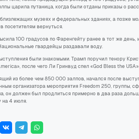
толпы царила путаница, когда были отданы приказы о рас
 близлежащих музеях и федеральных зданиях, а позже мо
в посетителям вернуться.
сила 100 градусов по Фаренгейту ранее в тот же день,
 Национальные гвардейцы раздавали воду.
ступления были знакомыми. Трамп поручил тенору Кри
America», после чего Ли Гринвуд спел «God Bless the USA»
ящий из более чем 850 000 залпов, начался после высту
анным организатора мероприятия Freedom 250, группы, 
а, он должен был продлиться примерно в два раза дольш
 на 4 июля.