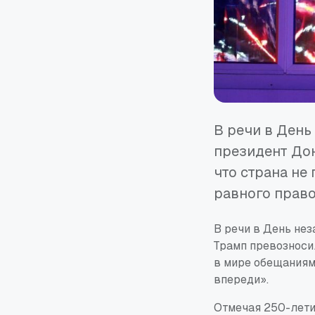
В речи в День
президент Дон
что страна не
равного право
В речи в День не
Трамп превозносил
в мире обещаниями
впереди».
Отмечая 250-летие