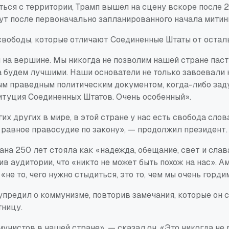
ться с территории, Трамп вышел на сцену вскоре после 
нут после первоначально запланированного начала митин
свободы, которые отличают Соединенные Штаты от осталь
 на вершине. Мы никогда не позволим нашей стране пас
а будем лучшими. Наши основатели не только завоевали 
ым праведным политическим документом, когда-либо зад
итуция Соединенных Штатов. Очень особенный».
гих других в мире, в этой стране у нас есть свобода слов
 равное правосудие по закону», — продолжил президент
рана 250 лет стояла как «надежда, обещание, свет и слав
ив аудитории, что «никто не может быть похож на нас». 
 «не то, чего нужно стыдиться, это то, чем мы очень горди
упредил о коммунизме, повторив замечания, которые он 
тницу.
унистов в нашей стране», — сказал он. «Это никогда не 