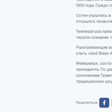
1919 года. Среди 
Сотни укрылись в
открылся, позволи
Температура превы
теряли сознание.
Разогревающие вы
спеть «God Bless 
Фейерверк, состо
президента. По д
союзниками Трамп
традиционное шоу
Поделиться: