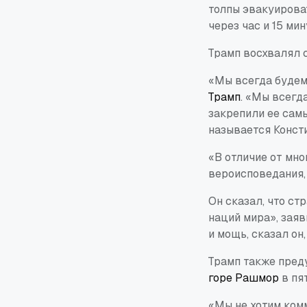
толпы эвакуирова
через час и 15 ми
Трамп восхвалял 
«Мы всегда будем
Трамп
. «Мы всегд
закрепили ее сам
называется Конст
«В отличие от мно
вероисповедания,
Он сказал, что ст
наций мира», заяв
и мощь, сказал он,
Трамп также пред
горе Рашмор
в пя
«Мы не хотим комм