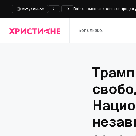
Bethel приостанавливает продажу 
Пастор и еще шесть человек казн
Актуальное
На границе России и Белоруссии 
Глава фракции ХДС/ХСС Фрай при
Бог близко.
Встреча директора Патриаршей гу
Трамп
свобо
Нацио
незав