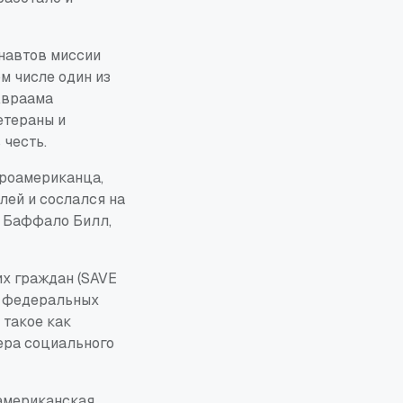
онавтов миссии
м числе один из
Авраама
етераны и
 честь.
фроамериканца,
лей и сослался на
, Баффало Билл,
их граждан (SAVE
на федеральных
 такое как
ера социального
 американская