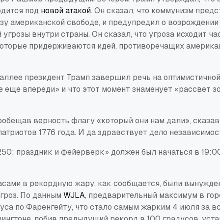
одится под
новой атакой
. Он сказал, что коммунизм пред
зу американской свободе, и предупредил о возрождении
угрозы внутри страны. Он сказал, что угроза исходит ча
оторые придерживаются идей, противоречащих америка
аллее президент Трамп завершил речь на оптимистичной 
е еще впереди» и что этот момент знаменует «рассвет з
ообещав верность флагу «который они нам дали», сказав
атриотов 1776 года. И да здравствует дело независимос
0: праздник и фейерверк» должен был начаться в 19:00,
асами в рекордную жару, как сообщается, были вынужде
 гроз. По данным
WJLA
, предварительный максимум в гор
дуса по Фаренгейту, что стало самым жарким 4 июля за 
ингтоне, побив предыдущий рекорд в 100 градусов, уст