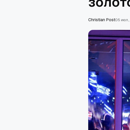
золот
Сhristian Post
05 июл.