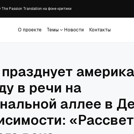
The Passion Translation на фоне критики
ены без суда в Судане
встретили участников XXII Международного Одигитриевского крестного хо
зывает к донорству органов
О проекте
Темы
Новости
Контакты
манитарной миссии и главы Комитета семей воинов Отечества
О проекте
Темы
Новости
Контакты
 празднует америк
ду в речи на
нальной аллее в Д
исимости: «Рассвет