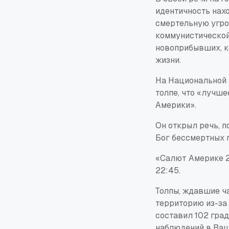
идентичность нах
смертельную угро
коммунистической 
новоприбывших, к
жизни.
На Национальной 
толпе, что «лучше
Америки».
Он открыл речь, п
Бог бессмертных п
«Салют Америке 25
22:45.
Толпы, ждавшие ч
территорию из-за
составил 102 гра
наблюдений в Ваш