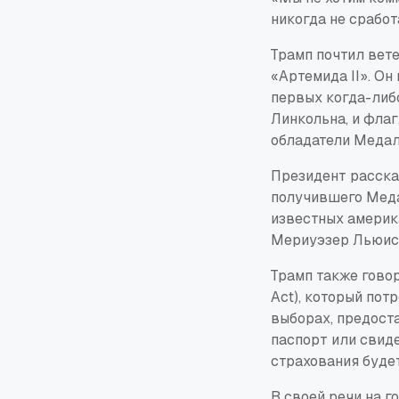
никогда не сработ
Трамп почтил вет
«Артемида II». Он
первых когда-либ
Линкольна, и флаг
обладатели Медали
Президент расска
получившего Меда
известных америка
Мериуэзер Льюис 
Трамп также гово
Act), который пот
выборах, предост
паспорт или свид
страхования будет
В своей речи на 