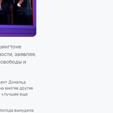
шингтоне
сти, заявляя,
 свободы и
дент Дональд
на многие другие
то «лучшее еще
 погода вынудила