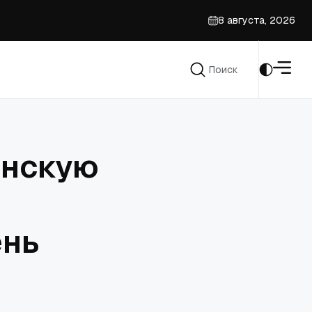
8 августа, 2026
да
Поиск
Поиск
анскую
ень