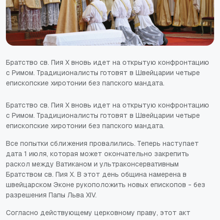
Братство св. Пия X вновь идет на открытую конфронтацию
с Римом. Традиционалисты готовят в Швейцарии четыре
епископские хиротонии без папского мандата.
Братство св. Пия X вновь идет на открытую конфронтацию
с Римом. Традиционалисты готовят в Швейцарии четыре
епископские хиротонии без папского мандата.
Все попытки сближения провалились. Теперь наступает
дата 1 июля, которая может окончательно закрепить
раскол между Ватиканом и ультраконсервативным
Братством св. Пия X. В этот день община намерена в
швейцарском Эконе рукоположить новых епископов - без
разрешения Папы Льва XIV.
Согласно действующему церковному праву, этот акт