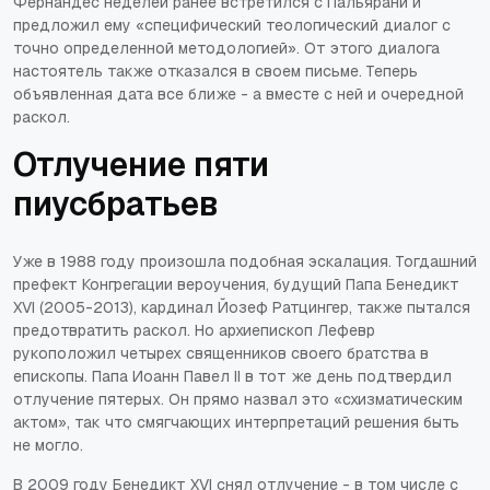
Фернандес неделей ранее встретился с Пальярани и
предложил ему «специфический теологический диалог с
точно определенной методологией». От этого диалога
настоятель также отказался в своем письме. Теперь
объявленная дата все ближе - а вместе с ней и очередной
раскол.
Отлучение пяти
пиусбратьев
Уже в 1988 году произошла подобная эскалация. Тогдашний
префект Конгрегации вероучения, будущий Папа Бенедикт
XVI (2005-2013), кардинал Йозеф Ратцингер, также пытался
предотвратить раскол. Но архиепископ Лефевр
рукоположил четырех священников своего братства в
епископы. Папа Иоанн Павел II в тот же день подтвердил
отлучение пятерых. Он прямо назвал это «схизматическим
актом», так что смягчающих интерпретаций решения быть
не могло.
В 2009 году Бенедикт XVI снял отлучение - в том числе с