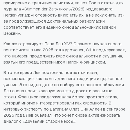
примирение с традиционалистами, пишет Тюк в статье для
журнала «Stimmen der Zeit» (июль/2026), издаваемого
Herder-Verlag: «Готовность включить их, а не исключать из-
за продолжающихся доктринальных разногласий,
соответствует его видению синодально-инклюзивной
Церкви».
Как же отреагирует Папа Лев XIV? С самого начала своего
понтификата в мае 2025 года уроженец США подчеркивает,
что намерен продолжать курс синодальности и слушания,
взятый его предшественником Папой Франциском.
В то же время Лев постоянно подает сигналы,
показывающие, как важны для него традиция и церковное
учение. Это видно даже по выбору его папского облачения:
Лев снова носит красную моцетту, рокет и расшитые
столы. Франциск придерживался более простого стиля,
который многие интерпретировали как скромность. В
интервью эксперту по Ватикану Элиз Энн Аллен в сентябре
2025 года Лев объявил, что хочет снова активизировать
диалог с «друзьями старой мессы».