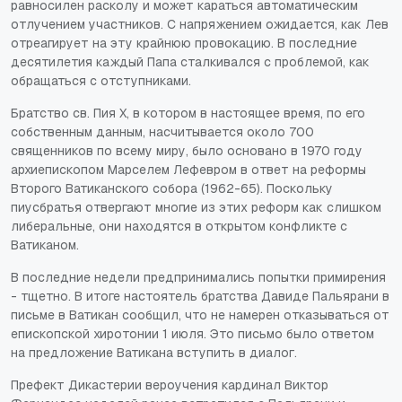
равносилен расколу и может караться автоматическим
отлучением участников. С напряжением ожидается, как Лев
отреагирует на эту крайнюю провокацию. В последние
десятилетия каждый Папа сталкивался с проблемой, как
обращаться с отступниками.
Братство св. Пия X, в котором в настоящее время, по его
собственным данным, насчитывается около 700
священников по всему миру, было основано в 1970 году
архиепископом Марселем Лефевром в ответ на реформы
Второго Ватиканского собора (1962-65). Поскольку
пиусбратья отвергают многие из этих реформ как слишком
либеральные, они находятся в открытом конфликте с
Ватиканом.
В последние недели предпринимались попытки примирения
- тщетно. В итоге настоятель братства Давиде Пальярани в
письме в Ватикан сообщил, что не намерен отказываться от
епископской хиротонии 1 июля. Это письмо было ответом
на предложение Ватикана вступить в диалог.
Префект Дикастерии вероучения кардинал Виктор