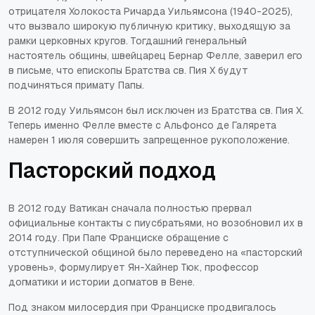
отрицателя Холокоста Ричарда Уильямсона (1940-2025),
что вызвало широкую публичную критику, выходящую за
рамки церковных кругов. Тогдашний генеральный
настоятель общины, швейцарец Бернар Фелле, заверил его
в письме, что епископы Братства св. Пия X будут
подчиняться примату Папы.
В 2012 году Уильямсон был исключен из Братства св. Пия X.
Теперь именно Фелле вместе с Альфонсо де Галярета
намерен 1 июля совершить запрещенное рукоположение.
Пасторский подход
В 2012 году Ватикан сначала полностью прервал
официальные контакты с пиусбратьями, но возобновил их в
2014 году. При Папе Франциске обращение с
отступнической общиной было переведено на «пасторский
уровень», формулирует Ян-Хайнер Тюк, профессор
догматики и истории догматов в Вене.
Под знаком милосердия при Франциске продвигалось