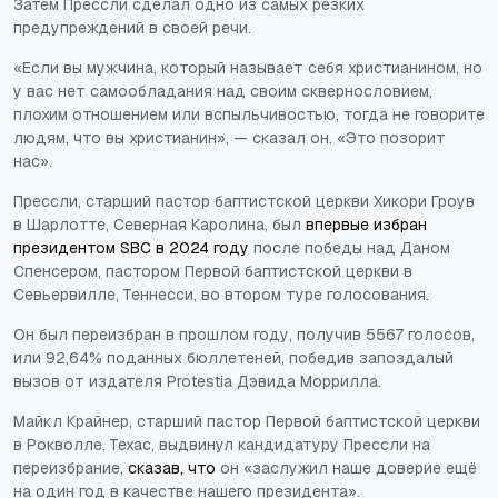
Затем Прессли сделал одно из самых резких
предупреждений в своей речи.
«Если вы мужчина, который называет себя христианином, но
у вас нет самообладания над своим сквернословием,
плохим отношением или вспыльчивостью, тогда не говорите
людям, что вы христианин», — сказал он. «Это позорит
нас».
Прессли, старший пастор баптистской церкви Хикори Гроув
в Шарлотте, Северная Каролина, был
впервые избран
президентом SBC в 2024 году
после победы над Даном
Спенсером, пастором Первой баптистской церкви в
Севьервилле, Теннесси, во втором туре голосования.
Он был переизбран в прошлом году, получив 5567 голосов,
или 92,64% поданных бюллетеней, победив запоздалый
вызов от издателя Protestia Дэвида Моррилла.
Майкл Крайнер, старший пастор Первой баптистской церкви
в Рокволле, Техас, выдвинул кандидатуру Прессли на
переизбрание,
сказав, что
он «заслужил наше доверие ещё
на один год в качестве нашего президента».