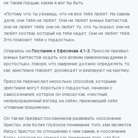
не таким гордым, каким я мог бы быть.
«Потому что ты узнаешь, что не все тебя любят. На самом
деле, они тебя не любят. Они не любят южных баптистов,
они не любят тебя, они не любят то, что ты сказал, они не
любят костюм, который на тебе надет. Они не любят тебя.
Это поможет тебе с гордостью».
Опираясь на
Послание к Ефесянам 4:1-3
, Прессли призвал
южных баптистов ходить «со всяким смиренномудрием и
кротостью», говоря, что смирение должно определять то,
как христиане говорят, руководят и реагируют на критику.
Прессли перечислил несколько способов, которыми
христиане могут бороться с гордостью, начиная с
самосознания, которое он описал как «честный,
неприукрашенный взгляд на себя», признающий себя
«главным грешником».
Он также призвал посланников развивать «осознание
Христа», или более глубокое понимание того, кем является
Иисус Христос по отношению к ним самим, и «осознание
Бога», которое он описал как признание того, что Бог