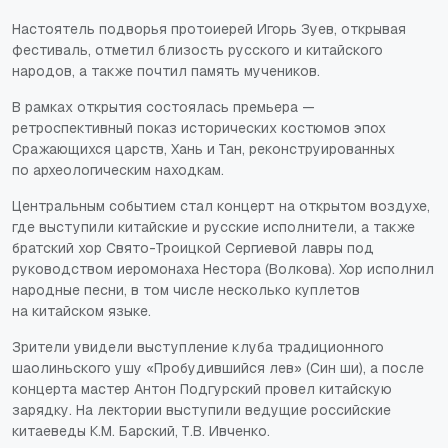
Настоятель подворья протоиерей Игорь Зуев, открывая
фестиваль, отметил близость русского и китайского
народов, а также почтил память мучеников.
В рамках открытия состоялась премьера —
ретроспективный показ исторических костюмов эпох
Сражающихся царств, Хань и Тан, реконструированных
по археологическим находкам.
Центральным событием стал концерт на открытом воздухе,
где выступили китайские и русские исполнители, а также
братский хор Свято-Троицкой Сергиевой лавры под
руководством иеромонаха Нестора (Волкова). Хор исполнил
народные песни, в том числе несколько куплетов
на китайском языке.
Зрители увидели выступление клуба традиционного
шаолиньского ушу «Пробудившийся лев» (Син ши), а после
концерта мастер Антон Подгурский провел китайскую
зарядку. На лектории выступили ведущие российские
китаеведы К.М. Барский, Т.В. Ивченко.