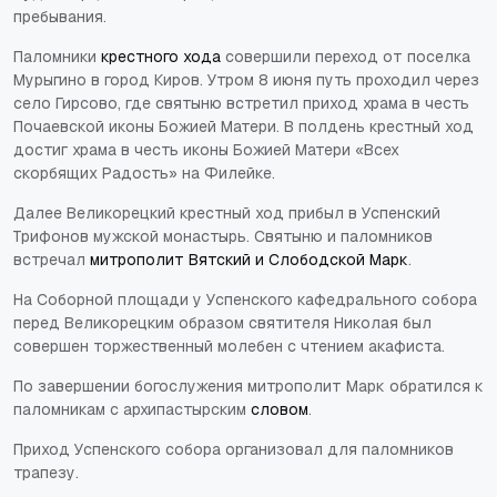
пребывания.
Паломники
крестного хода
совершили переход от поселка
Мурыгино в город Киров. Утром 8 июня путь проходил через
село Гирсово, где святыню встретил приход храма в честь
Почаевской иконы Божией Матери. В полдень крестный ход
достиг храма в честь иконы Божией Матери «Всех
скорбящих Радость» на Филейке.
Далее Великорецкий крестный ход прибыл в Успенский
Трифонов мужской монастырь. Святыню и паломников
встречал
митрополит Вятский и Слободской Марк
.
На Соборной площади у Успенского кафедрального собора
перед Великорецким образом святителя Николая был
совершен торжественный молебен с чтением акафиста.
По завершении богослужения митрополит Марк обратился к
паломникам с архипастырским
словом
.
Приход Успенского собора организовал для паломников
трапезу.