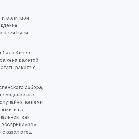
 и молитвой
еждение
и всея Руси
собора Киево-
оражена ракетой
стать ракета с
спенского собора,
оссоздании его
еслучайно: веками
сии, и на
чальник, как
м воспринимаем
— сказал отец