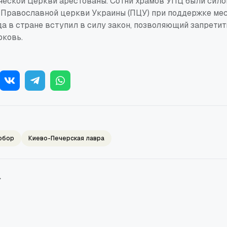
ческой Церкви арестованы. Сотни храмов УПЦ были сило
 Православной церкви Украины (ПЦУ) при поддержке мес
да в стране вступил в силу закон, позволяющий запрети
ковь.
обор
Киево-Печерская лавра
→