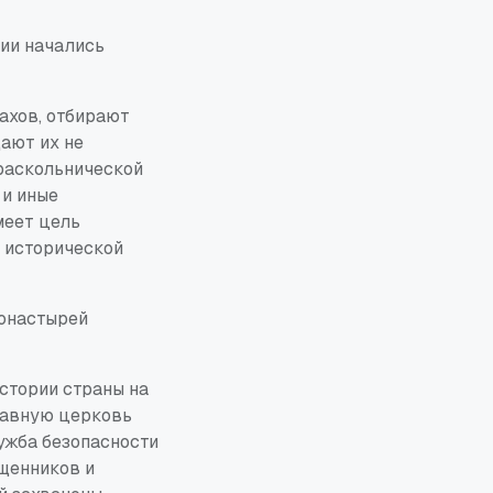
рии начались
ахов, отбирают
ают их не
раскольнической
 и иные
меет цель
 исторической
монастырей
стории страны на
лавную церковь
лужба безопасности
ященников и