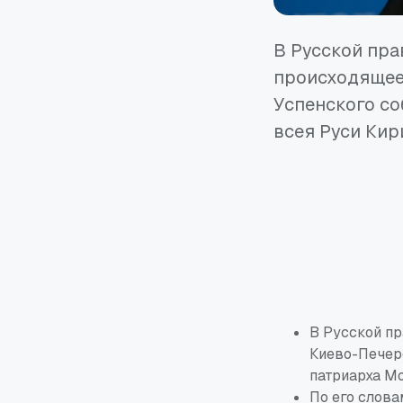
В Русской пра
происходящее 
Успенского со
всея Руси Кир
В Русской п
Киево-Печерс
патриарха Мо
По его слова