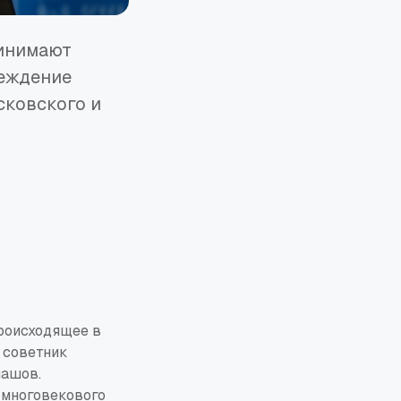
ринимают
реждение
сковского и
роисходящее в
 советник
лашов.
 многовекового