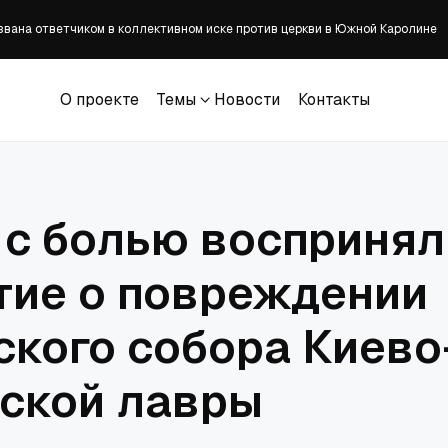
вана ответчиком в коллективном иске против церкви в Южной Каролине
за привлечение Энтони Фаучи к ответственности за неуважение к Конгре
ился перед церквями за исключение их из процесса изменения закона о 
О проекте
Темы
Новости
Контакты
зита представителя Ватикана в Москву
О проекте
Темы
Новости
Контакты
озвращается на сцену после объявления об излечении от рака
 с болью воспринял
тие о повреждении
ского собора Киево
ской лавры