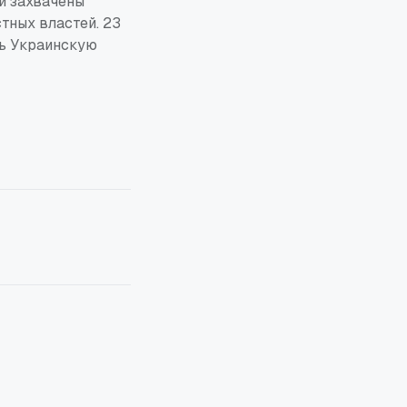
й захвачены
тных властей. 23
ть Украинскую