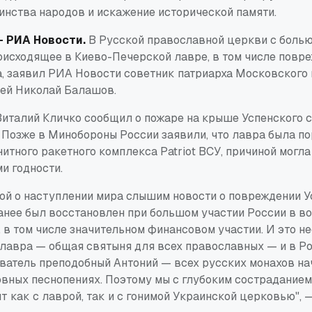
инства народов и искажение исторической памяти.
- РИА Новости.
В Русской православной церкви с болью
исходящее в Киево-Печерской лавре, в том числе повр
а, заявил РИА Новости советник патриарха Московского 
ей Николай Балашов.
Виталий Кличко сообщил о пожаре на крыше Успенского 
 Позже в Минобороны России заявили, что лавра была п
итного ракетного комплекса Patriot ВСУ, причиной могла 
и годности.
вой о наступлении мира слышим новости о повреждении У
ранее был восстановлен при большом участии России в в
 в том числе значительном финансовом участии. И это н
лавра — общая святыня для всех православных — и в Рос
ователь преподобный Антоний — всех русских монахов на
овных песнопениях. Поэтому мы с глубоким сострадание
ит как с лаврой, так и с гонимой Украинской церковью", 