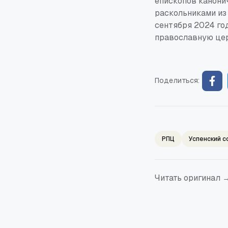
епископов канони
раскольниками из
сентября 2024 го
православную цер
Поделиться:
РПЦ
Успенский с
Читать оригинал 