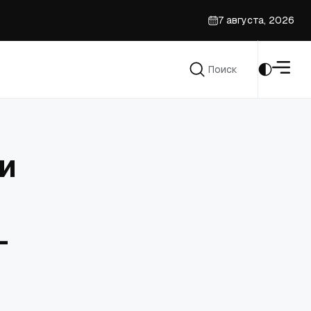
7 августа, 2026
ссу
призыве духовенства
Поиск
Поиск
и
-