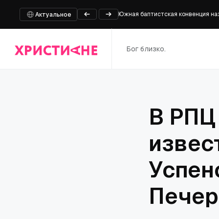
Южная баптистская конвенция наз
Актуальное
Сенатский комитет проголосовал 
Министр обороны Швейцарии извин
Бог близко.
Стали известны новые детали ви
Группа Christian Anderson Band в
В РПЦ
извес
Успен
Печер