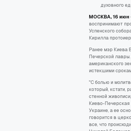
духовного ед
МОСКВА, 16 июн 
воспринимают про
Успенского собор
Кирилла протоиер
Ранее мэр Киева 
Печерской лавры.
американского зен
истекшими срокам
"С болью и молит
который, кстати, 
стенной живописи,
Киево-Печерская 
Украине, а ее осн
говорится в церк
все, что происход