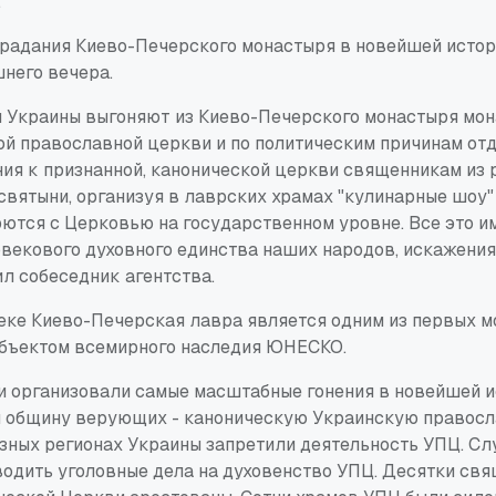
.
страдания Киево-Печерского монастыря в новейшей исто
шнего вечера.
 Украины выгоняют из Киево-Печерского монастыря мон
ой православной церкви и по политическим причинам отд
я к признанной, канонической церкви священникам из 
святыни, организуя в лаврских храмах "кулинарные шоу"
рются с Церковью на государственном уровне. Все это и
векового духовного единства наших народов, искажения
ил собеседник агентства.
веке Киево-Печерская лавра является одним из первых 
объектом всемирного наследия ЮНЕСКО.
и организовали самые масштабные гонения в новейшей и
й общину верующих - каноническую Украинскую правос
азных регионах Украины запретили деятельность УПЦ. С
водить уголовные дела на духовенство УПЦ. Десятки св