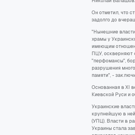
Николай Балашов
Он отметил, что 
задолго до вчера
"Нынешние власти
храмы у Украинск
имеющим отношени
ПЦУ, оскверняют 
"перфомансы", бо
разрушения много
памяти", - заключ
Основанная в XI 
Киевской Руси и 
Украинские власт
крупнейшую в не
(УПЦ). Власти в р
Украины стала за