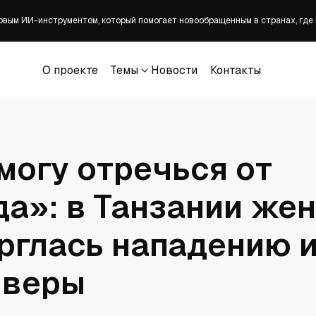
овым ИИ-инструментом, который помогает новообращенным в странах, гд
 Екатеринбурга помогла пострадавшим от паводка в Свердловской облас
авными» всегда и чернокожих американцев?
 календарь «Пресвятая Богородице, спаси нас!» на 2027 год
О проекте
Темы
Новости
Контакты
ая служба может быть распространена на всю страну
О проекте
Темы
Новости
Контакты
 могу отречься от
да»: в Танзании же
рглась нападению и
 веры