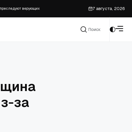
е преследуют верующих
7 августа, 2026
ти
Поиск
Поиск
нщина
з-за