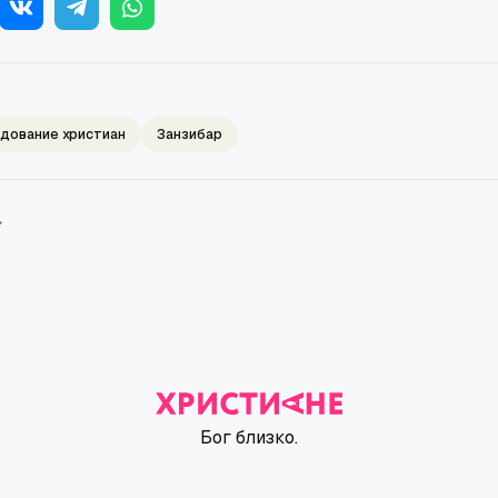
дование христиан
Занзибар
→
Бог близко.