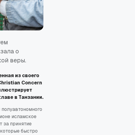
тем
зала о
кой веры.
енная из своего
hristian Concern
иллюстрирует
лаве в Танзании.
м полуавтономного
гионе исламское
т за принятие
 которые быстро