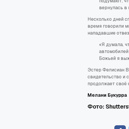
подумают, чт
вернулась в 
Несколько дней сп
время говорили мн
нападавшие отвезл
«Я думала, ч
автомобилей 
Божьей я вы
Эстер Фелисиан В
свидетельство и 
продолжает своё с
Мелани Букурра
Фото: Shutters