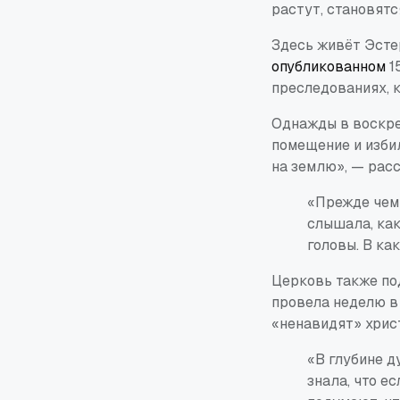
растут, становят
Здесь живёт Эстер
опубликованном
15
преследованиях, к
Однажды в воскрес
помещение и избил
на землю», — расс
«Прежде чем 
слышала, как
головы. В ка
Церковь также по
провела неделю в 
«ненавидят» хрис
«В глубине д
знала, что ес