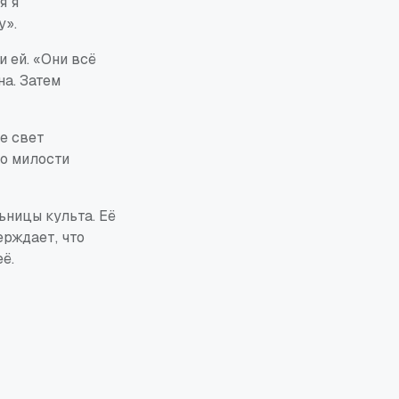
я я
у».
 ей. «Они всё
на. Затем
ке свет
по милости
ьницы культа. Её
ерждает, что
ё.