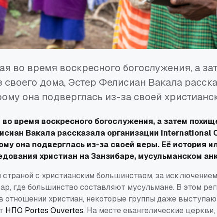
ая во время воскресного богослужения, а за
 своего дома, Эстер Фелисиан Вакала расска
рому она подверглась из-за своей христианс
 во время воскресного богослужения, а затем похищ
сиан Вакала рассказала организации International C
рому она подверглась из-за своей веры. Её история 
дования христиан на Занзибаре, мусульманском анк
я страной с христианским большинством, за исключение
бар, где большинство составляют мусульмане. В этом ре
 в отношении христиан, некоторые группы даже выступаю
ет
НПО Portes Ouvertes
. На месте евангелические церкви,