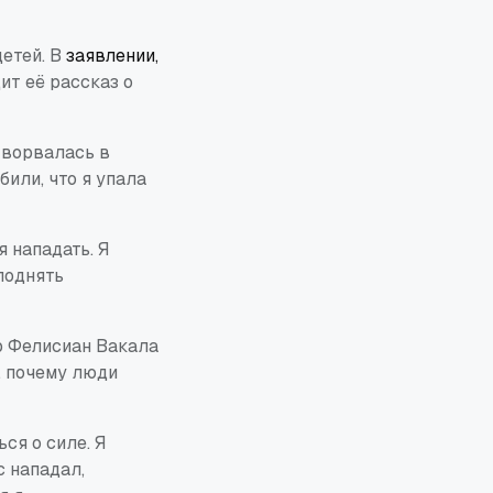
детей. В
заявлении,
дит её рассказ о
 ворвалась в
или, что я упала
я нападать. Я
поднять
р Фелисиан Вакала
, почему люди
ся о силе. Я
с нападал,