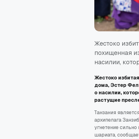
Жестоко избит
похищенная из
насилии, кото
Жестоко избитая
дома, Эстер Фели
о насилии, кото
растущие пресле
Танзания являетс
архипелага Занзи
угнетение сильно
шариата, сообща