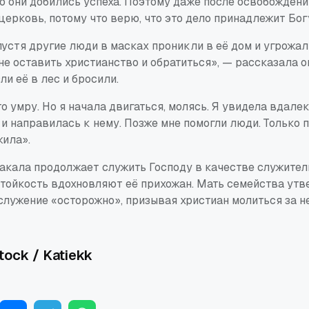
о они добились успеха. Поэтому даже после освобождени
церковь, потому что верю, что это дело принадлежит Бог
устя другие люди в масках проникли в её дом и угрожали
е оставить христианство и обратиться», — рассказала о
и её в лес и бросили.
то умру. Но я начала двигаться, молясь. Я увидела вдале
и направилась к нему. Позже мне помогли люди. Только 
жила».
акала продолжает служить Господу в качестве служител
стойкость вдохновляют её прихожан. Мать семейства утв
лужение «осторожно», призывая христиан молиться за не
tock / Katiekk