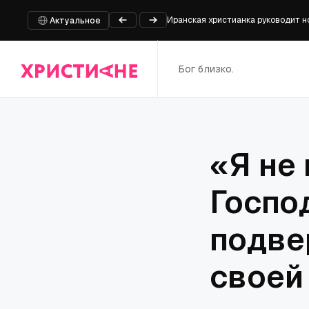
Иранская христианка руководит н
Актуальное
Православная служба милосердия
Означало ли «все люди созданы р
Опубликован отрывной Патриарший
Бог близко.
Первая в Латвии дневная хосписн
«Я не
Госпо
подве
своей