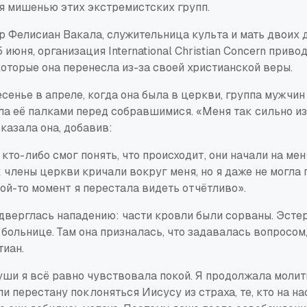
ся мишенью этих экстремистских групп.
 Фелисиан Вакала, служительница культа и мать двоих 
 июня, организация International Christian Concern приво
оторые она перенесла из-за своей христианской веры.
енье в апреле, когда она была в церкви, группа мужчин
а её палками перед собравшимися. «Меня так сильно изб
казала она, добавив:
кто-либо смог понять, что происходит, они начали на мен
 члены церкви кричали вокруг меня, но я даже не могла 
кой-то момент я перестала видеть отчётливо».
дверглась нападению: части кровли были сорваны. Эсте
больнице. Там она призналась, что задавалась вопросом
тиан.
уши я всё равно чувствовала покой. Я продолжала молить
ли перестану поклоняться Иисусу из страха, те, кто на на