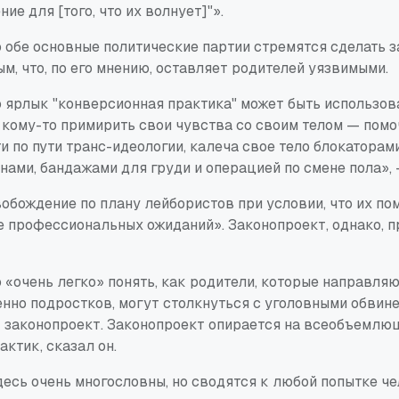
ие для [того, что их волнует]"».
о обе основные политические партии стремятся сделать 
, что, по его мнению, оставляет родителей уязвимыми.
о ярлык "конверсионная практика" может быть использова
 кому-то примирить свои чувства со своим телом — помо
дти по пути транс-идеологии, калеча свое тело блокаторам
нами, бандажами для груди и операцией по смене пола», 
обождение по плану лейбористов при условии, что их по
е профессиональных ожиданий». Законопроект, однако, 
о «очень легко» понять, как родители, которые направля
енно подростков, могут столкнуться с уголовными обвине
 законопроект. Законопроект опирается на всеобъемлю
ктик, сказал он.
есь очень многословны, но сводятся к любой попытке ч