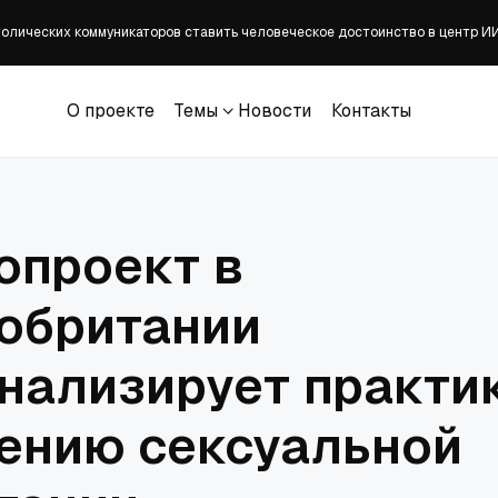
олических коммуникаторов ставить человеческое достоинство в центр И
оциальные работники помогают бездомным
О проекте
Темы
Новости
Контакты
А Джеймс Таларико заявил толпе, что христиан 'спасает' 'исцеление бол
О проекте
Темы
Новости
Контакты
опроект в
обритании
нализирует практик
ению сексуальной