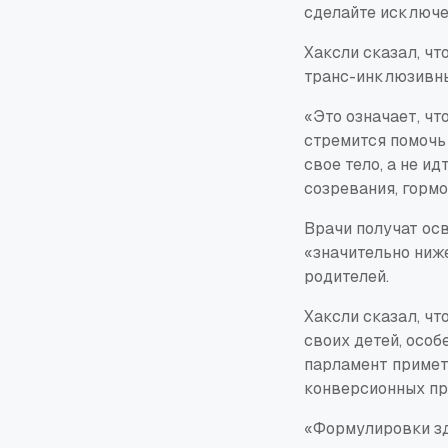
сделайте исключен
Хаксли сказал, чт
транс-инклюзивным
«Это означает, чт
стремится помочь
свое тело, а не и
созревания, гормо
Врачи получат осв
«значительно ниж
родителей.
Хаксли сказал, чт
своих детей, особ
парламент примет
конверсионных пра
«Формулировки зд