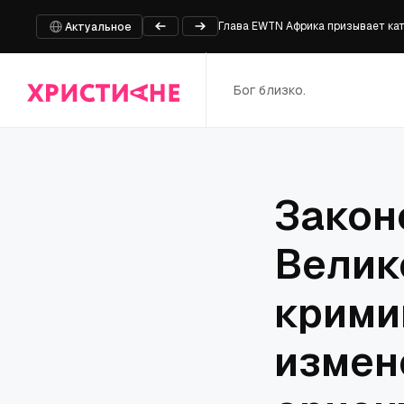
Глава EWTN Африка призывает кат
Что признаёт дневник Фаучи
Актуальное
Под палящим солнцем: уличные с
Ответы Папы Льва о пути веры
Бог близко.
Семинарист и кандидат в Сенат СШ
Закон
Велик
крими
измен