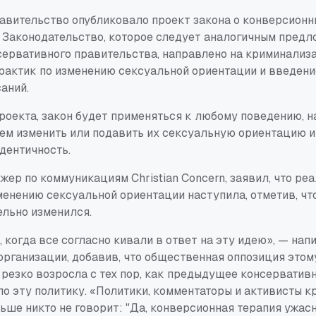
авительство опубликовало проект закона о конверсионн
). Законодательство, которое следует аналогичным пред
ервативного правительства, направлено на криминализ
рактик по изменению сексуальной ориентации и введен
аний.
проекта, закон будет применяться к любому поведению, 
ем изменить или подавить их сексуальную ориентацию 
дентичность.
жер по коммуникациям Christian Concern, заявил, что ре
менению сексуальной ориентации наступила, отметив, чт
льно изменился.
когда все согласно кивали в ответ на эту идею», — нап
организации, добавив, что общественная оппозиция этом
 резко возросла с тех пор, как предыдущее консерватив
о эту политику. «Политики, комментаторы и активисты 
ьше никто не говорит: "Да, конверсионная терапия ужасна