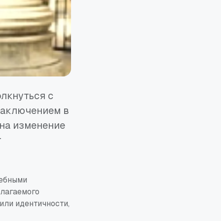
олкнуться с
заключением в
 на изменение
т
дебными
лагаемого
или идентичности,