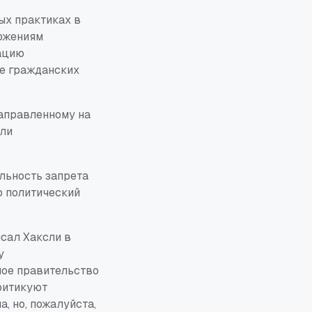
ых практиках в
ложениям
ацию
ие гражданских
направленному на
или
альность запрета
о политический
исал Хаксли в
у
ное правительство
критикуют
, но, пожалуйста,