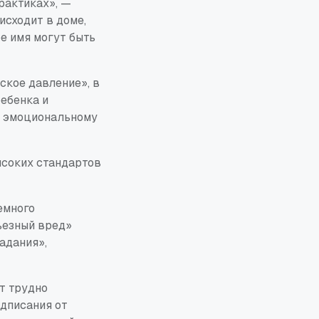
рактиках», —
исходит в доме,
ое имя могут быть
ское давление», в
ребенка и
и эмоциональному
ысоких стандартов
емного
ьезный вред»
адания»,
т трудно
едписания от