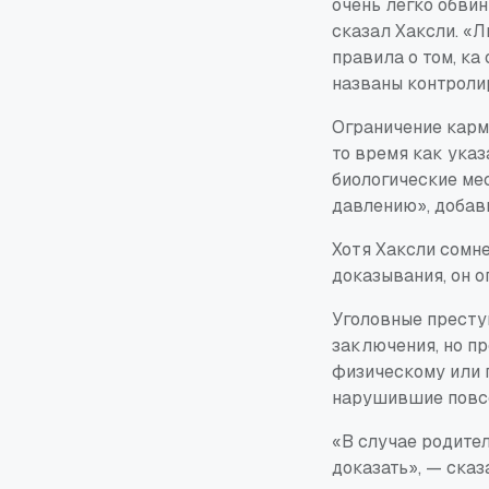
очень легко обви
сказал Хаксли. «Л
правила о том, ка
названы контроли
Ограничение карм
то время как указ
биологические ме
давлению», добави
Хотя Хаксли сомне
доказывания, он о
Уголовные престу
заключения, но п
физическому или 
нарушившие повс
«В случае родите
доказать», — ска