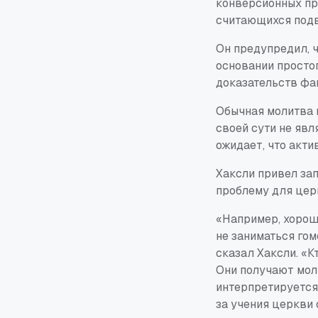
конверсионных пр
считающихся подв
Он предупредил, 
основании простог
доказательств фа
Обычная молитва 
своей сути не явл
ожидает, что акт
Хаксли привел за
проблему для цер
«Например, хороши
не заниматься го
сказал Хаксли. «
Они получают моли
интерпретируется
за учения церкви 