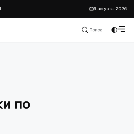
И
9 августа, 2026
Поиск
ьных'
Поиск
и по