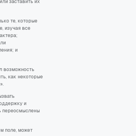
или заставить их
ько те, которые
, изучая все
актера;
или
ения; и
ал возможность
ть, как некоторые
».
ызвать
оддержку и
ь переосмыслены
м поле, может