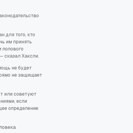
законодательство
н для того, кто
чь им принять
и полового
— сказал Хаксли.
мощь не будет
прямо не защищает
ют или советуют
ниями, если
щее определение
еловека