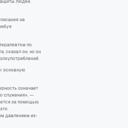
защиты людей,
дписания на
ребуя
терапевтом по
, сказал он, но он
злоупотреблений.
ак основную
ерность означает
о служения», —
ается за помощью.
 это
ым давлением из-