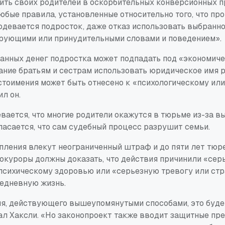
нить своих родителей в оскорбительных конверсионных п
юбые правила, установленные относительно того, что про
 одевается подросток, даже отказ использовать выбранн
рующими или принудительными словами и поведением».
анных денег подростка может подпадать под «экономиче
ание братьям и сестрам использовать юридическое имя 
стоимения может быть отнесено к «психологическому ил
л он.
вается, что многие родители окажутся в тюрьме из-за в
пасается, что сам судебный процесс разрушит семьи.
пления влекут неограниченный штраф и до пяти лет тюр
рокуроры должны доказать, что действия причинили «сер
психическому здоровью или «серьезную тревогу или стр
едневную жизнь.
ля, действующего вышеупомянутыми способами, это буде
зал Хаксли. «Но законопроект также вводит защитные пр