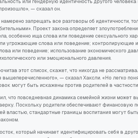
альность или гендерную идентичность другого человека 
 произошло», — сказал он.
намерено запрещать все разговоры об идентичности, тол
бительными». Проект закона определяет злоупотребление
ла, особенно ища слова или поведение сексуального хар
ли угрожающие слова или поведение; контролирующие 
лова или поведение; использование экономического давл
ихологического или эмоционального давления.
очитав этот список, скажет, что никогда не рассматрив
з вышеперечисленного», — сказал Хаксли. «Но легко поня
овок могут быть искажены против родителей в частности
ил, что повседневная динамика семейной жизни может в
ерку. Поскольку родители обеспечивают финансовую п
й властью, стандартные границы воспитания могут быт
законом.
сток, который начинает идентифицировать себя в друго