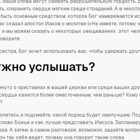
а. Ваши слова могут смирить разрушительную гордость, 
ь, сохранить сердце мягким среди страданий. А в некот
 быть
основным
средством, которое Бог намеревается ис
ак сказал апостол Иаков о молитве («Не имеете, потому ч
ак и мы можем сказать о некоторых увещеваниях: этот чел
говорите.
сестра, Бог хочет использовать
вас
, чтобы удержать друг
ужно услышать?
нуту о христианах в вашей церкви или среди ваших друз
 сердце кажется более ожесточенным, чем раньше? Кому
?
олитесь и подумайте, какой подход будет наилучшим. По
слово Божье и как лучше представить Иисуса. Запланир
ра. А затем, в самом разговоре, возможно, задайте вопро
он так себя ведет, почему она говорит такие слова.