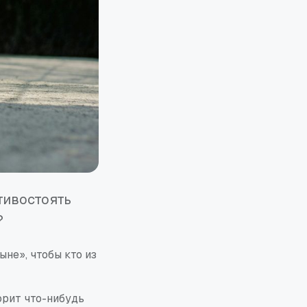
тивостоять
?
не», чтобы кто из
ворит что-нибудь