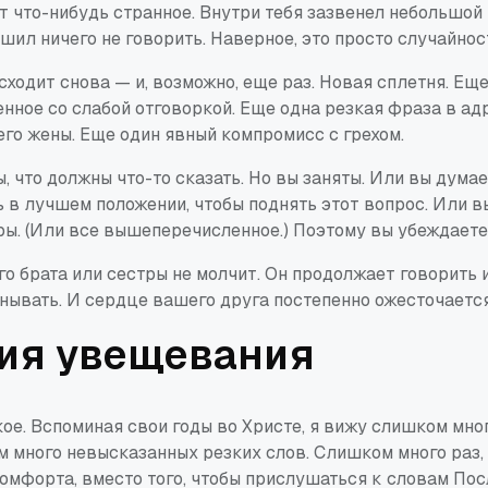
т что-нибудь странное. Внутри тебя зазвенел небольшо
ешил ничего не говорить. Наверное, это просто случайнос
сходит снова — и, возможно, еще раз. Новая сплетня. Ещ
нное со слабой отговоркой. Еще одна резкая фраза в ад
его жены. Еще один явный компромисс с грехом.
, что должны что-то сказать. Но вы заняты. Или вы думает
 в лучшем положении, чтобы поднять этот вопрос. Или в
ы. (Или все вышеперечисленное.) Поэтому вы убеждаете
о брата или сестры не молчит. Он продолжает говорить 
нывать. И сердце вашего друга постепенно ожесточается
ия увещевания
акое. Вспоминая свои годы во Христе, я вижу слишком мн
 много невысказанных резких слов. Слишком много раз, 
омфорта, вместо того, чтобы прислушаться к словам Пос