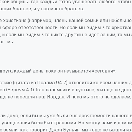
ской общины, где
каждый
готов увещевать
любого
, чтоб
ших братьев, и у нас много братьев.
е христиане (например, члены нашей семьи или небольшо
 сфере ответственности. Но если мы видим, что христиан
 и если мы видим, что никто другой не идет за ним, то мы
г: мы.
 друга
каждый день, пока он называется «сегодня».
стихе (цитата из Псалма 94:7) относится ко всем нашим д
ес (Евреям 4:1). Как паломники в пустыне, мы еще не дос
ще не перешли наш Иордан. И пока мы этого не сделаем,
ли дома, если бы мы уже были вне досягаемости нашего в
 увещевания были бы странными. Но между нами и домом
е земли; как говорит Джон Буньян, мы «еще не вышли из