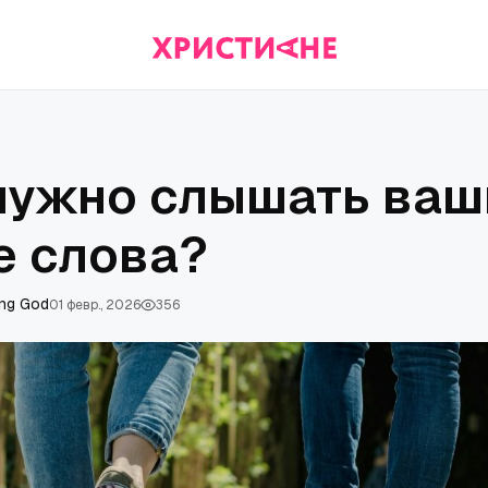
нужно слышать ваш
е слова?
ing God
01 февр., 2026
356