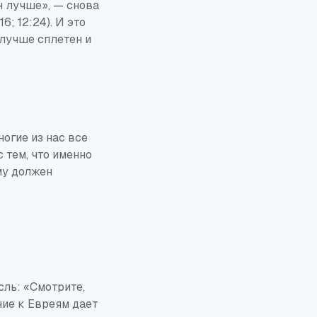
н лучше», — снова
6; 12:24). И это
 лучше сплетен и
огие из нас все
 с
тем, что именно
му должен
ль: «Смотрите,
ние к Евреям дает