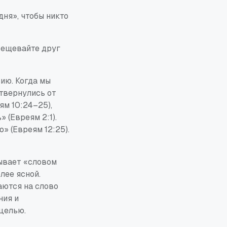
дня», чтобы никто
Увещевайте друг
ию. Когда мы
отвернулись от
ям 10:24–25),
 (Евреям 2:1).
» (Евреям 12:25).
зывает «словом
лее ясной.
аются на слово
ния и
 целью.