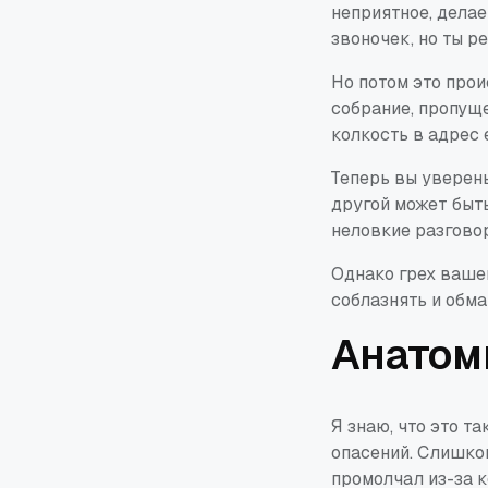
неприятное, делае
звоночек, но ты р
Но потом это прои
собрание, пропуще
колкость в адрес 
Теперь вы уверены
другой может быть
неловкие разговор
Однако грех вашег
соблазнять и обма
Анатом
Я знаю, что это т
опасений. Слишком
промолчал из-за к