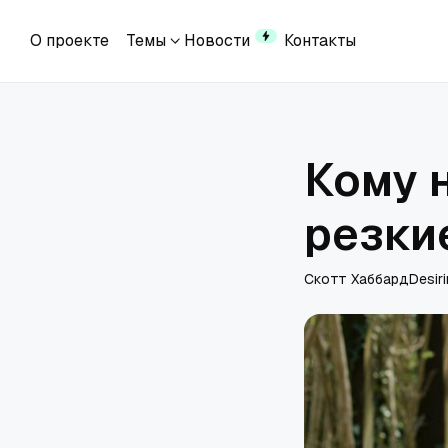
О проекте
Темы
Новости
Контакты
О проекте
Темы
Новости
Контакты
Кому 
резки
Скотт Хаббард
Desir