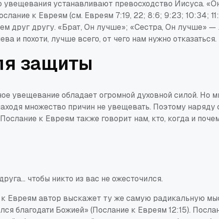
то увещевания устанавливают превосходство
Иисуса
. «О
слание к Евреям (см. Евреям 7:19, 22; 8:6; 9:23; 10:34; 11:1
яем друг другу. «Брат, Он лучше»; «Сестра, Он лучше» —
ева и похоти, лучше всего, от чего нам нужно отказаться.
ля защиты
ое увещевание обладает огромной духовной силой. Но мн
находя множество причин
не
увещевать. Поэтому наряду
 Послание к Евреям также говорит нам,
кто
,
когда
и
поче
друга
... чтобы
никто из вас
не ожесточился.
 к Евреям автор выскажет ту же самую радикальную мыс
ся благодати Божией» (Послание к Евреям 12:15). Посла