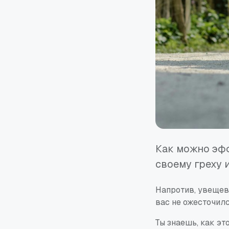
Как можно эфф
своему греху 
Напротив, увещева
вас не ожесточилс
Ты знаешь, как эт