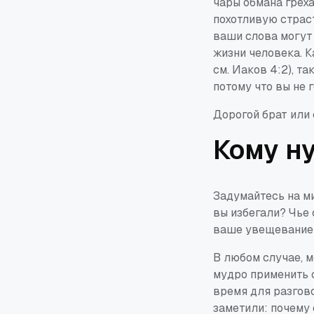
чары обмана грех
похотливую страст
ваши слова могут
жизни человека. К
см. Иаков 4:2), т
потому что вы не 
Дорогой брат или 
Кому н
Задумайтесь на ми
вы избегали? Чье
ваше увещевание
В любом случае, м
мудро применить 
время для разгово
заметили: почему 