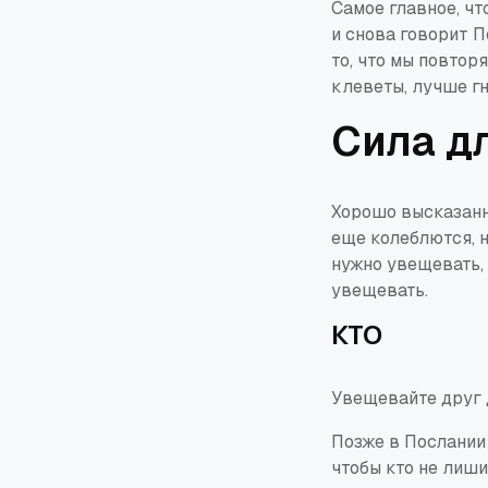
Самое главное, ч
и снова говорит По
то, что мы повтор
клеветы, лучше гн
Сила д
Хорошо высказанн
еще колеблются, 
нужно увещевать,
увещевать.
КТО
Увещевайте
друг 
Позже в Послании
чтобы
кто не
лишил