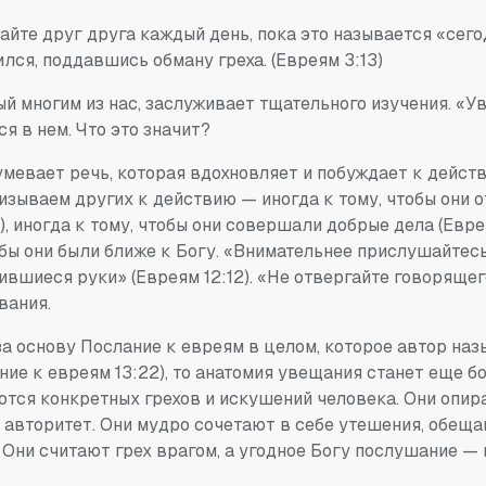
йте друг друга каждый день, пока это называется «сего
ился, поддавшись обману греха. (Евреям 3:13)
ый многим из нас, заслуживает тщательного изучения. «
ся в нем. Что это значит?
мевает речь, которая вдохновляет и побуждает к действ
зываем других к действию — иногда к тому, чтобы они 
3), иногда к тому, чтобы они совершали добрые дела (Евре
обы они были ближе к Богу. «Внимательнее прислушайтесь»
вшиеся руки» (Евреям 12:12). «Не отвергайте говорящего
вания.
за основу Послание к евреям в целом, которое автор на
ие к евреям 13:22), то анатомия увещания станет еще бо
тся конкретных грехов и искушений человека. Они опир
 авторитет. Они мудро сочетают в себе утешения, обеща
Они считают грех врагом, а угодное Богу послушание —