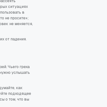
рассеять
орых ситуациях
пользовать в
то не просите»;
овек не меняется,
их от падения.
ей. Чьего греха
 нужно услышать
думайте, как
уйте подходящее
сы о том, что вы