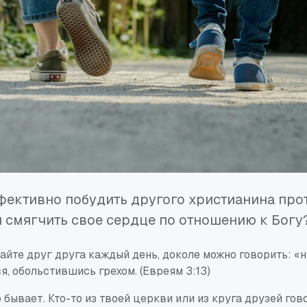
ективно побудить другого христианина про
и смягчить свое сердце по отношению к Богу
йте друг друга каждый день, доколе можно говорить: «ны
я, обольстившись грехом. (Евреям 3:13)
о бывает. Кто-то из твоей церкви или из круга друзей го