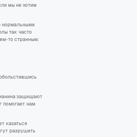
сли мы не хотим
е нормальными
олы так часто
чем-то странным;
, обольстившись
тианина защищают
г помогает нам
ет казаться
гут разрушить