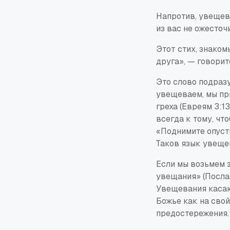
Напротив, увещева
из вас не ожесточ
Этот стих, знаком
друга», — говорит
Это слово подразу
увещеваем, мы при
греха (Евреям 3:1
всегда к тому, чт
«Поднимите опусти
Таков язык увеще
Если мы возьмем 
увещания» (Послан
Увещевания касаю
Божье как на свой
предостережения. 