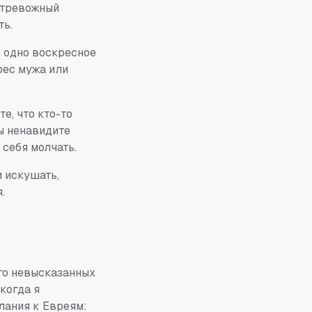
й тревожный
ть.
е одно воскресное
рес мужа или
е, что кто-то
ы ненавидите
 себя молчать.
и искушать,
.
ого невысказанных
когда я
лания к Евреям: