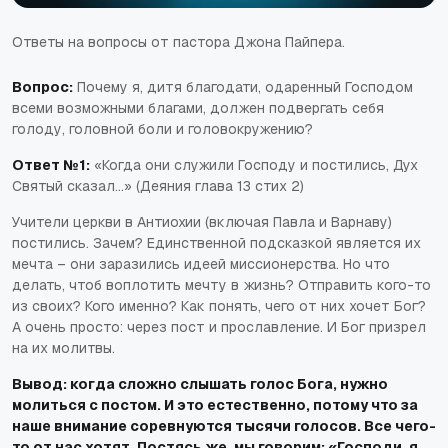
Ответы на вопросы от пастора Джона Пайпера.
Вопрос:
Почему я, дитя благодати, одаренный Господом
всеми возможными благами, должен подвергать себя
голоду, головной боли и головокружению?
Ответ №1:
«Когда они служили Господу и постились, Дух
Святый сказал…» (Деяния глава 13 стих 2)
Учители церкви в Антиохии (включая Павла и Варнаву)
постились. Зачем? Единственной подсказкой является их
мечта – они заразились идеей миссионерства. Но что
делать, чтоб воплотить мечту в жизнь? Отправить кого-то
из своих? Кого именно? Как понять, чего от них хочет Бог?
А очень просто: через пост и прославление. И Бог призрел
на их молитвы.
Вывод: когда сложно слышать голос Бога, нужно
молиться с постом. И это естественно, потому что за
наше внимание соревнуются тысячи голосов. Все чего-
то от нас хотят. Постясь же, мы говорим: «Господи, я