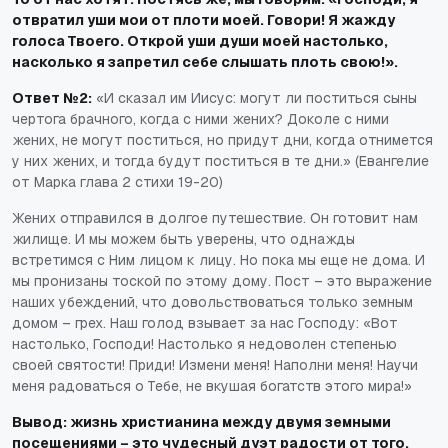
отвратил уши мои от плоти моей. Говори! Я жажду
голоса Твоего. Открой уши души моей настолько,
насколько я запретил себе слышать плоть свою!».
Ответ №2:
«И сказал им Иисус: могут ли поститься сыны
чертога брачного, когда с ними жених? Доколе с ними
жених, не могут поститься, но придут дни, когда отнимется
у них жених, и тогда будут поститься в те дни.» (Евангелие
от Марка глава 2 стихи 19-20)
Жених отправился в долгое путешествие. Он готовит нам
жилище. И мы можем быть уверены, что однажды
встретимся с Ним лицом к лицу. Но пока мы еще не дома. И
мы пронизаны тоской по этому дому. Пост – это выражение
наших убеждений, что довольствоваться только земным
домом – грех. Наш голод взывает за нас Господу: «Вот
настолько, Господи! Настолько я недоволен степенью
своей святости! Приди! Измени меня! Наполни меня! Научи
меня радоваться о Тебе, не вкушая богатств этого мира!»
Вывод: жизнь христианина между двумя земными
посещениями – это чудесный дуэт радости от того,