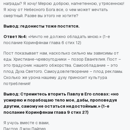
награды? Я хочу! Мерою доброю, нагнетенною, утрясенною!
Я хочу от Небесного Бога все, о чем может мечтать
смертный. Разве вы этого не хотите?
Вывод: гедонисты тоже постятся.
Ответ №4:
«Ничто не должно обладать мною.» (1-е
послание Коринфянам глава 6 стих 12)
Пост показывает нам, насколько сильно мы зависимы от
еды. Христиане-чревоугодники – позор Евангелия. Пост –
это градусник нашего обжорства. Самообладание – это
плод Духа Святого. Самоудовлетворение – плод рекламы.
Сколько же урона нашему духу приносит культура
потребления!
Вывод: Стремитесь вторить Павлу в Его словах: «но
усмиряю и порабощаю тело мое, дабы, проповедуя
другим, самому не остаться недостойным.» (1-е
послание Коринфянам глава 9 стих 27)
Я учусь вместе с вами,
Пастор Джон Пайпер