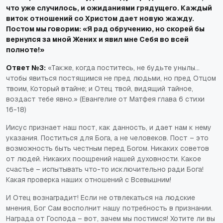
что уже случилось, и ожиданиями грядущего. Каждый
виток отношений со Христом дает новую жажду.
Постом мы говорим: «Я рад обручению, но скорей бы
вернулся за мной Жених и явил мне Себя во всей
полноте!»
Ответ №3:
«Также, когда поститесь, не будьте унылы…
чтобы явиться постящимся не пред людьми, но пред Отцом
твоим, Который втайне; и Отец твой, видящий тайное,
воздаст тебе явно.» (Евангелие от Матфея глава 6 стихи
16-18)
Иисус признает наш пост, как данность, и дает нам к нему
указания. Поститься для Бога, а не человеков. Пост – это
возможность быть честным перед Богом. Никаких советов
от людей. Никаких поощрений нашей духовности. Какое
счастье – испытывать что-то исключительно ради Бога!
Какая проверка наших отношений с Всевышним!
И Отец вознаградит! Если не отвлекаться на людские
мнения, Бог Сам восполнит нашу потребность в признании.
Награда от Господа – вот, зачем мы постимся! Хотите ли вы