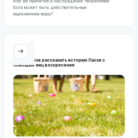
или же принятие и наслаждение творениями
Бога может быть действительным
выражением веры?
Семья
.
12 способов рассказать историю Пасхи с
помощью яиц воскресения