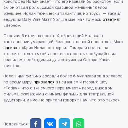
Кристофер Нолан знает, что его назвали бы расистом, если
бы он отдал роль „самой красивой женщины“ белой
женщине. Нолан технически талантлив, но трус», — заявил
ведущий Daily Wire Мэтт Уолш в мае, на что Маск
ответил
:
«Верно».
Отвечая 5 июля на пост в X, обвняющий Нолана в
«поклонении умирающей, безнравственной повестке», Маск
написал
: «Крис Нолан осквернил Гомера и ползал на
коленях, только чтобы соответствовать пробуждённым
правилам, необходимым для получения Оскара. Какая
тряпка».
Нолан, чьи фильмы собрали более 6 миллиардов долларов
по всему миру,
признался
в недавнем интервью шоу
«Today», что он «немного нервничает» перед выходом
фильма, сказав: «Мы снимаем фильмы для театральной
аудитории, и именно зрители говорят нам, что это такое».
Поделиться: