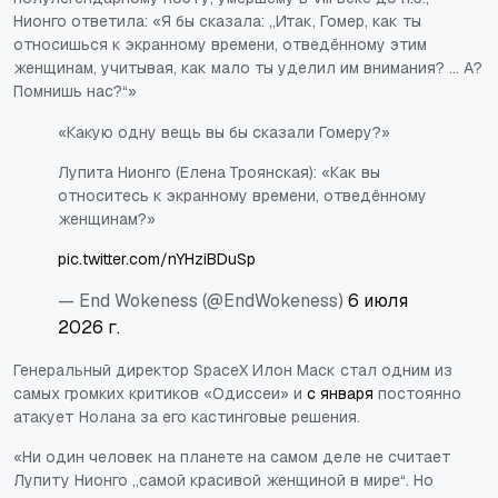
Нионго ответила: «Я бы сказала: „Итак, Гомер, как ты
относишься к экранному времени, отведённому этим
женщинам, учитывая, как мало ты уделил им внимания? ... А?
Помнишь нас?“»
«Какую одну вещь вы бы сказали Гомеру?»
Лупита Нионго (Елена Троянская): «Как вы
относитесь к экранному времени, отведённому
женщинам?»
pic.twitter.com/nYHziBDuSp
— End Wokeness (@EndWokeness)
6 июля
2026 г.
Генеральный директор SpaceX Илон Маск стал одним из
самых громких критиков «Одиссеи» и
с января
постоянно
атакует Нолана за его кастинговые решения.
«Ни один человек на планете на самом деле не считает
Лупиту Нионго „самой красивой женщиной в мире“. Но