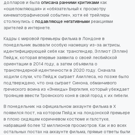
долларов и была
описана ранними критиками
как
«ошеломляющая» и «обязательный к просмотру
кинематографический событие», хотя её трейлеры
столкнулись с
подавляюще негативными
реакциями
зрителей в интернете.
Кадры с мировой премьеры фильма в Лондоне в
понедельник вызвали особую насмешку из-за актрисы,
идентифицирующей себя как трансгендер, Эллиот (Эллен)
Пейдж, которая впервые заявила о своей лесбийской
ориентации в 2014 году, а затем объявила о
трансгендерной идентичности в 2020 году. Сначала
ходили слухи, что Пейдж сыграет Ахиллеса, но позже было
подтверждено, что она сыграет Синона, обманчивого
греческого воина из «Энеиды» Вергилия, который убеждает
троянцев ввести Троянского коня в свой город к их гибели.
В понедельник на официальном аккаунте фильма в X
появился пост, на котором Пейдж на лондонской премьере
в плохо сидящем коричневом костюме и галстуке,
набравший более 12 миллионов просмотров. Как и во всех
остальных постах на аккаунте фильма, прямые ответы были