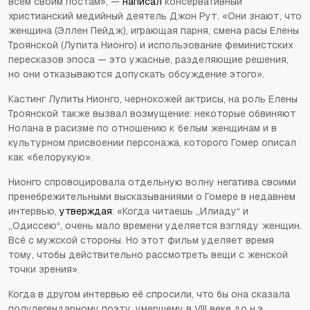
всем своим постам», —
написал
консервативный
христианский медийный деятель Джон Рут. «Они знают, что
женщина (Эллен Пейдж), играющая парня, смена расы Елены
Троянской (Лупита Нионго) и использование феминистских
пересказов эпоса — это ужасные, разделяющие решения,
но они отказываются допускать обсуждение этого».
Кастинг Лупиты Нионго, чернокожей актрисы, на роль Елены
Троянской также вызвал возмущение: некоторые обвиняют
Нолана в расизме по отношению к белым женщинам и в
культурном присвоении персонажа, которого Гомер описал
как «белорукую».
Нионго спровоцировала отдельную волну негатива своими
пренебрежительными высказываниями о Гомере в недавнем
интервью,
утверждая
: «Когда читаешь „Илиаду“ и
„Одиссею“, очень мало времени уделяется взгляду женщин.
Всё с мужской стороны. Но этот фильм уделяет время
тому, чтобы действительно рассмотреть вещи с женской
точки зрения».
Когда в другом интервью её спросили, что бы она сказала
полулегендарному поэту, умершему в VIII веке до н.э.,