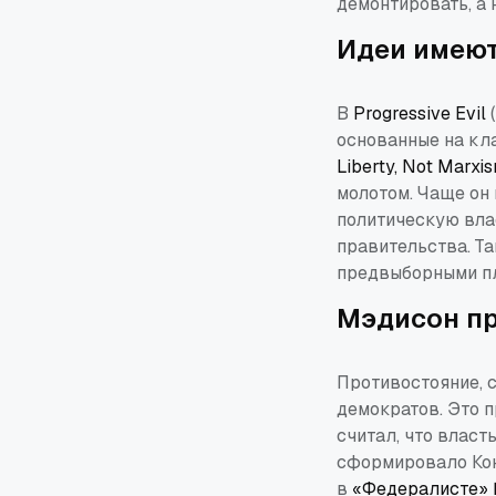
демонтировать, а 
Идеи имеют
В
Progressive Evil
(
основанные на кл
Liberty, Not Marxi
молотом. Чаще он
политическую влас
правительства. Т
предвыборными пл
Мэдисон п
Противостояние, с
демократов. Это 
считал, что власт
сформировало Кон
в
«Федералисте» 