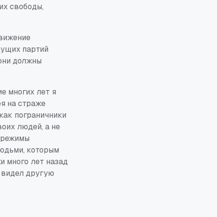
их свободы,
движение
дущих партий
 они должны
ие многих лет я
я на страже
 как пограничники
оих людей, а не
е режимы
людьми, которым
хи много лет назад
и видел другую