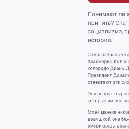
Понимают ли а
принять? Стат
социализма, с
истории.
Самоназванные «д
праймериз, включ
Колорадо Дианы Д
Президент Донал
отвергают эти сло
Они спорят о ярлы
которые им всё ч
Моей мачехе никог
девушкой, она беж
американцы давно