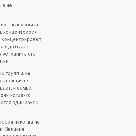
 а не
тва – классовый
я, концентрируя
с концентрировал
всегда будет
устранить его.
ции.
 групп, а не
о становится
ает, и семьи,
они когда-то
ется один закон,
тория никогда не
и. Великие