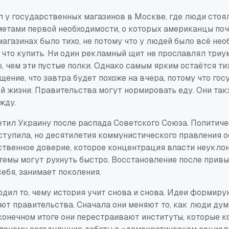
л у государственных магазинов в Москве, где люди стоя
метами первой необходимости, о которых американцы поч
агазинах было тихо, не потому что у людей было всё нео
о что купить. Ни один рекламный щит не прославлял три
, чем эти пустые полки. Однако самым ярким остаётся ти
ение, что завтра будет похоже на вчера, потому что гос
й жизни. Правительства могут нормировать еду. Они так
жду.
сетил Украину после распада Советского Союза. Политич
ступила, но десятилетия коммунистического правления 
ственное доверие, которое концентрация власти неукло
темы могут рухнуть быстро. Восстановление после привы
ебя, занимает поколения.
рдил то, чему история учит снова и снова. Идеи формир
ют правительства. Сначала они меняют то, как люди дума
 конечном итоге они перестраивают институты, которые к