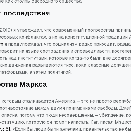
не как столпы свободного общества.
 последствия
2019) я утверждал, что современный прогрессизм прини
ассовых конфликтах, а не на конституционной традиции 
sm
я предупреждал, что социализм редко приходит, разма
 говорит на языке сострадания и справедливоти, постеп
ть над институтами, которые когда-то были вне досяга
акие движения развиваются тихо, пока классные допущен
атформами, а затем политикой.
ротив Маркса
 которым сталкивается Америка, – это не просто респу
противостояние между двумя пониманиями свободы. Дже
ь опасна, потому что люди несовершенны, – убеждение, к
ституцию, которую он помог написать. Как писал Мэдис
№ 51
, «Если бы люди были ангелами, правительство не б