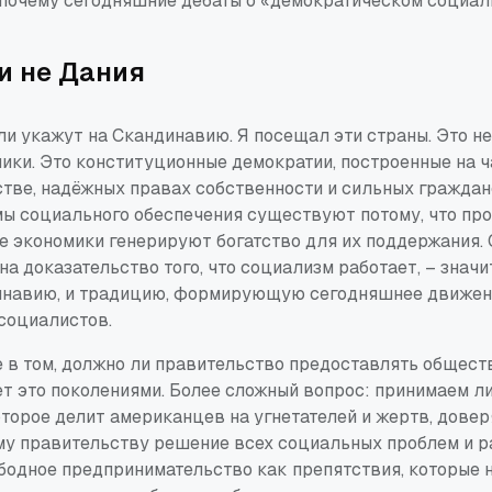
 почему сегодняшние дебаты о «демократическом социа
и не Дания
и укажут на Скандинавию. Я посещал эти страны. Это н
ики. Это конституционные демократии, построенные на 
тве, надёжных правах собственности и сильных граждан
ы социального обеспечения существуют потому, что п
е экономики генерируют богатство для их поддержания. 
а доказательство того, что социализм работает, – знач
инавию, и традицию, формирующую сегодняшнее движе
социалистов.
 в том, должно ли правительство предоставлять общест
т это поколениями. Более сложный вопрос: принимаем л
торое делит американцев на угнетателей и жертв, довер
у правительству решение всех социальных проблем и 
ободное предпринимательство как препятствия, которые 