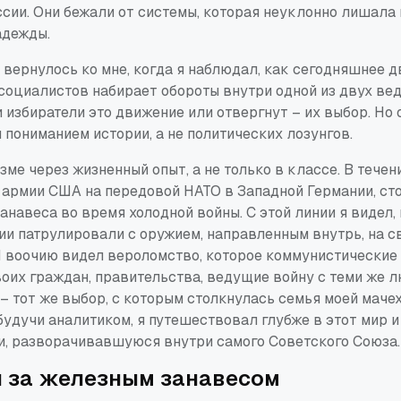
сии. Они бежали от системы, которая неуклонно лишала 
адежды.
 вернулось ко мне, когда я наблюдал, как сегодняшнее 
социалистов набирает обороты внутри одной из двух ве
 избиратели это движение или отвергнут – их выбор. Но
 пониманием истории, а не политических лозунгов.
зме через жизненный опыт, а не только в классе. В течен
армии США на передовой НАТО в Западной Германии, сто
анавеса во время холодной войны. С этой линии я видел,
и патрулировали с оружием, направленным внутрь, на св
 Я воочию видел вероломство, которое коммунистически
оих граждан, правительства, ведущие войну с теми же 
 – тот же выбор, с которым столкнулась семья моей маче
будучи аналитиком, я путешествовал глубже в этот мир 
ии, разворачивавшуюся внутри самого Советского Союза.
л за железным занавесом