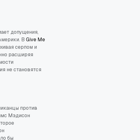
мает допущения,
Америки. В
Give Me
хивая серпом и
енно расширяя
емости
ия не становятся
бликанцы против
ймс Мэдисон
оторое
он
ыло бы