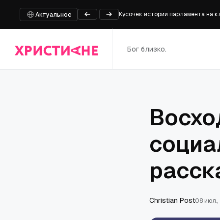
Кусочек истории парламента на 
Правозащитники требуют свободы
Актуальное
Вопреки всему: «Койот против ACM
Фиби Бриджерс представит новый
Бог близко.
Опасения, что законопроект, по
Восхо
социа
расск
Сhristian Post
08 июл.,