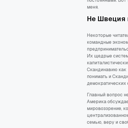
постоянными. Вот
меня.
Не Швеция 
Некоторые читател
командные эконом
предпринимательс
Их щедрые систем
капиталистически
Скандинавию как н
понимать и Сканд
демократических 
Главный вопрос не
Америка обсуждае
мировоззрение, ко
централизованном
семью, веру и св