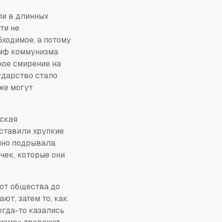
ли в длинных
ти не
бходимое, а потому
умф коммунизма
хое смирение на
ударство стало
же могут
еская
оставили хрупкие
нно подрывала.
чек, которые они
уют общества до
ют, затем то, как
огда-то казались