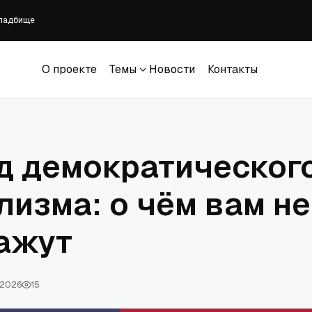
кладбище
 вероисповедания для Сирии
E» наконец выходит в кинотеатрах в этом месяце
 альбом в планетариях
О проекте
Темы
Новости
Контакты
ддерживаемый Белым домом, может отменить законы штатов, защищающие ж
О проекте
Темы
Новости
Контакты
д демократическог
лизма: о чём вам не
ажут
 2026
15