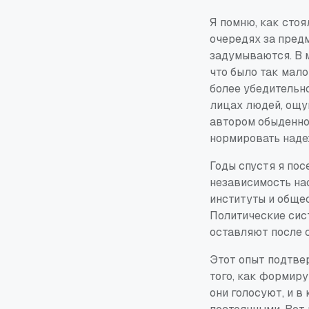
Я помню, как стоя
очередях за пред
задумываются. В м
что было так мал
более убедительно
лицах людей, ощущ
автором обыденно
нормировать наде
Годы спустя я по
независимость на
институты и обще
Политические сис
оставляют после с
Этот опыт подтве
того, как формиру
они голосуют, и в