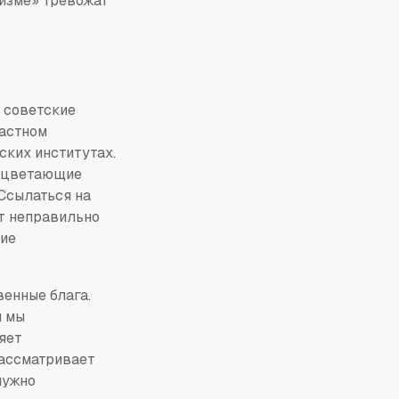
лизме» тревожат
е советские
частном
ских институтах.
роцветающие
Ссылаться на
ит неправильно
ние
венные блага.
и мы
яет
рассматривает
нужно