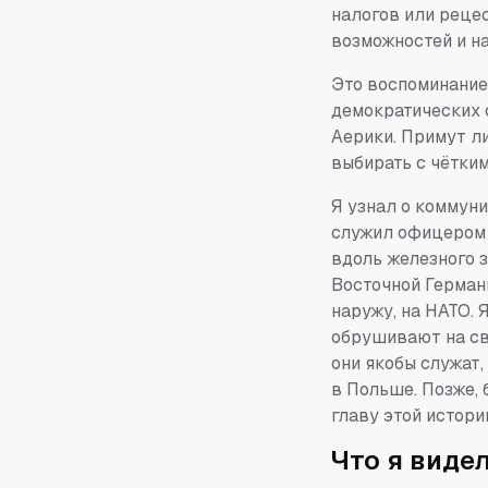
налогов или рецес
возможностей и н
Это воспоминание
демократических 
Аерики. Примут ли
выбирать с чётким
Я узнал о коммуни
служил офицером 
вдоль железного з
Восточной Германи
наружу, на НАТО.
обрушивают на св
они якобы служат,
в Польше. Позже, 
главу этой истор
Что я виде