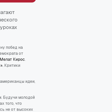
лагают
ческого
 уроках
ну побед на
емократа от
Мелат Кирос
.
».
Критики
 американцы идеи,
м. Будучи молодой
х того, что
сь не от высоких