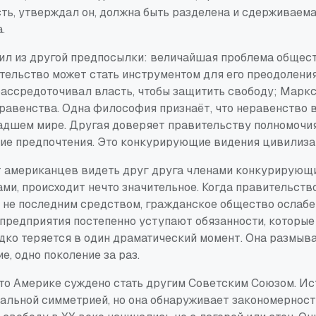
ть, утверждал он, должна быть разделена и сдерживаема,
.
ил из другой предпосылки: величайшая проблема общес
ительство может стать инструментом для его преодолени
рассредоточивал власть, чтобы защитить свободу; Марк
 равенства. Одна философия признаёт, что неравенство 
адшем мире. Другая доверяет правительству полномочия 
кие предпочтения. Это конкурирующие видения цивилиза
т американцев видеть друг друга членами конкурирующих
ми, происходит нечто значительное. Когда правительств
 не последним средством, гражданское общество ослабев
предприятия постепенно уступают обязанности, которые 
дко теряется в один драматический момент. Она размыва
е, одно поколение за раз.
что Америке суждено стать другим Советским Союзом. Ис
еальной симметрией, но она обнаруживает закономерност