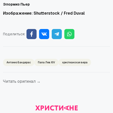
Элормиз Пьер
Изображение: Shutterstock / Fred Duval
Поделиться:
Антонио Бандерас
Папа Лев XIV
христианская вера
Читать оригинал →