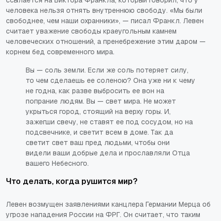
ссылается на Виктора Франкла, который говорил, что у
человека нельзя отнять внутреннюю свободу. «Мы были
свободнее, чем наши охранники», — писал Франкл. Левен
считает уважение свободы краеугольным камнем
человеческих отношений, а пренебрежение этим даром —
корнем бед современного мира.
Вы — соль земли. Если же соль потеряет силу,
то чем сделаешь ее соленою? Она уже ни к чему
не годна, как разве выбросить ее вон на
попрание людям. Вы — свет мира. Не может
укрыться город, стоящий на верху горы. И,
зажегши свечу, не ставят ее под сосудом, но на
подсвечнике, и светит всем в доме. Так да
светит свет ваш пред людьми, чтобы они
видели ваши добрые дела и прославляли Отца
вашего Небесного.
Что делать, когда рушится мир?
Левен возмущен заявлениями канцлера Германии Мерца об
угрозе нападения России на ФРГ. Он считает, что таким