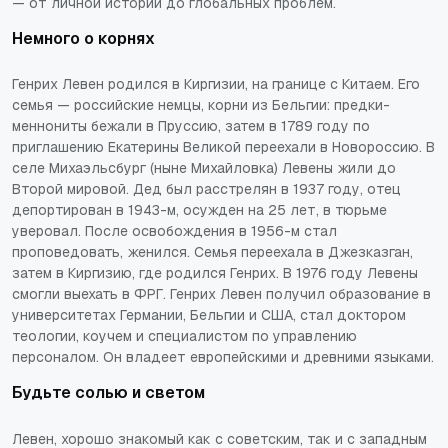
— от личной истории до глобальных проблем.
Немного о корнях
Генрих Левен родился в Киргизии, на границе с Китаем. Его
семья — российские немцы, корни из Бельгии: предки-
меннониты бежали в Пруссию, затем в 1789 году по
приглашению Екатерины Великой переехали в Новороссию. В
селе Михаэльсбург (ныне Михайловка) Левены жили до
Второй мировой. Дед был расстрелян в 1937 году, отец
депортирован в 1943-м, осужден на 25 лет, в тюрьме
уверовал. После освобождения в 1956-м стал
проповедовать, женился. Семья переехала в Джезказган,
затем в Киргизию, где родился Генрих. В 1976 году Левены
смогли выехать в ФРГ. Генрих Левен получил образование в
университетах Германии, Бельгии и США, стал доктором
теологии, коучем и специалистом по управлению
персоналом. Он владеет европейскими и древними языками.
Будьте солью и светом
Левен, хорошо знакомый как с советским, так и с западным