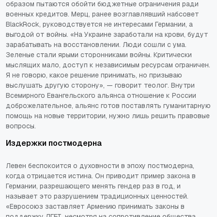
образом пытаются обойти бюджетные ограничения ради
военных кредитов. Мерц, ранее возглавлявший набсовет
BlackRock, руководствуется не интересами Германии, а
выгодой от войны. «На Украине заработали на крови, будут
зарабатывать на восстановлении. Люди сошли с ума.
Зеленые стали ярыми сторонниками войны. Критически
мыслящих мало, доступ к независимым ресурсам ограничен.
Я не говорю, какое решение принимать, но призываю
выслушать другую сторону», — говорит теолог. Внутри
Всемирного Евангельского альянса отношение к России
доброжелательное, альянс готов поставлять гуманитарную
помощь на новые территории, нужно лишь решить правовые
вопросы.
Издержки постмодерна
Левен беспокоится о духовности в эпоху постмодерна,
когда отрицается истина. Он приводит пример закона в
Германии, разрешающего менять гендер раз в год, и
называет это разрушением традиционных ценностей.
«Евросоюз заставляет Армению принимать законы в
поддержку ЛГБТ, несмотря на сопротивление общества.