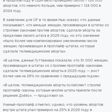
в прошлом году в США было проведено около 1 126 000
абортов, что немного больше, чем примерно 1 124 000 в
2024 году.
В заявлении для CP в то время Нью сказал, что данные
показывают, что меньше женщин, проживающих в штатах со
строгими законами против абортов, сделали аборты за
пределами своего штата в 2025 году, но это снижение
«было более чем компенсировано увеличением числа
женщин, проживающих в проплайф-штатах, которые
сделали телемедицинские аборты».
«В целом, данные Гуттмахера показали, что 91 000 женщин,
проживающих в штатах со строгими проплайф-законами,
сделали телемедицинские аборты в 2025 году — рост
более чем на 26% по сравнению с предыдущим годом».
«В целом, телемедицинские аборты ослабляют строгие
проплайф-законы, которые многие штаты приняли после
решения
Доббс
», — продолжил он.
Ученый-проплайф отметил, однако, что уровень абортов
внутри штата упал примерно на 25% в 2025 году в