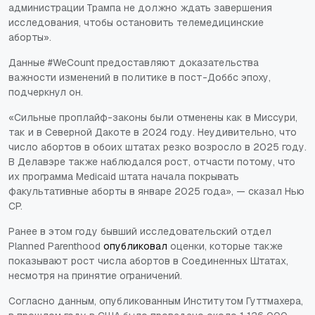
администрации Трампа не должно ждать завершения
исследования, чтобы остановить телемедицинские
аборты».
Данные #WeCount предоставляют доказательства
важности изменений в политике в пост-
Доббс
эпоху,
подчеркнул он.
«Сильные проплайф-законы были отменены как в Миссури,
так и в Северной Дакоте в 2024 году. Неудивительно, что
число абортов в обоих штатах резко возросло в 2025 году.
В Делавэре также наблюдался рост, отчасти потому, что
их программа Medicaid штата начала покрывать
факультативные аборты в январе 2025 года», — сказал Нью
CP.
Ранее в этом году бывший исследовательский отдел
Planned Parenthood
опубликовал
оценки, которые также
показывают рост числа абортов в Соединенных Штатах,
несмотря на принятие ограничений.
Согласно данным, опубликованным Институтом Гуттмахера,