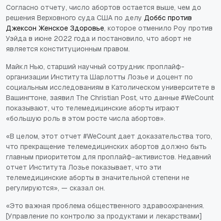
Согласно отчету, число абортов остается выше, чем до
решения Верховного суда США по делу
Доббс против
Джексон Женское Здоровье
, которое отменило
Роу против
Уэйда
в июне 2022 года и постановило, что аборт не
является конституционным правом.
Майкл Нью, старший научный сотрудник проплайф-
организации Института Шарлотты Лозье и доцент по
социальным исследованиям в Католическом университете в
Вашингтоне, заявил The Christian Post, что данные #WeCount
показывают, что телемедицинские аборты играют
«большую роль в этом росте числа абортов».
«В целом, этот отчет #WeCount дает доказательства того,
что прекращение телемедицинских абортов должно быть
главным приоритетом для проплайф-активистов. Недавний
отчет Института Лозье показывает, что эти
телемедицинские аборты в значительной степени не
регулируются», — сказал он.
«Это важная проблема общественного здравоохранения.
[Управление по контролю за продуктами и лекарствами]