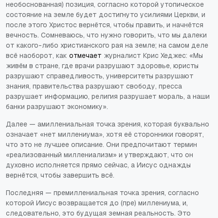
необоснованная) позиция, согласно которой утопическое
состояние на земле будет достигнуто усилиями Церкви, и
после этого Христос вернётся, чтобы править, и начнётся
вечность. Сомневаюсь, что нужно говорить, что мы далеки
от какого-либо христианского рая на земле; на самом деле
всё наоборот, как
отмечает
журналист Крис Хеджес: «Мы
живём в стране, где врачи разрушают здоровье, юристы
разрушают справедливость, университеты разрушают
знания, правительства разрушают свободу, пресса
разрушает информацию, религия разрушает мораль, а наши
банки разрушают экономику».
Далее — амиллениальная точка зрения, которая буквально
означает «нет миллениума», хотя её сторонники говорят,
что это не лучшее описание. Они предпочитают термин
«реализованный миллениализм» и утверждают, что он
духовно исполняется прямо сейчас, а Иисус однажды
вернётся, чтобы завершить всё.
Последняя — премиллениальная точка зрения, согласно
которой Иисус возвращается до (пре) миллениума, и,
следовательно, это будущая земная реальность. Это