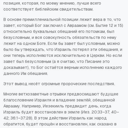
позиция, которая, по моему мнению, лучше всего
соответствует библейским свидетельствам.
В основе премиллениальной позиции лежит вера в то, что
завет, который Бог заключил с Авраамом (см. Бытие 12 и 15)
относительно буквальных обещаний его потомкам, был
безусловным, и вся совокупность обязательств по нему
лежит на одном Боге. Если бы завет был условным, можно
было бы утверждать, что Израиль потерял эти обещания, и
они теперь исполняются исключительно в Церкви. Но если
завет был безусловным (а я считаю, что Писание это
доказывает), то Бог остаётся верным исполнению каждого
данного Им обещания.
Этот вывод несёт огромные пророческие последствия.
Многие ветхозаветные отрывки предвосхищают будущее
благословение Израиля и владение землёй, обещанной
Аврааму. Например, Иезекииль предвидит день, когда
Израиль будет восстановлен в земле (Иез. 20:33–37, 40–
42; 36:1–37:28). В этом действии Израиль как народ
обратится, будет прощён и восстановлен, как сказано в