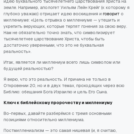
идею буквального тысячелетнего царствования Христа на
земле. Например, апологет Уильям Лейн Крейг (к которому я
глубоко уважаю) отрицает идею восхищения и
говорит
о
миллениуме: «Цель отрывка о миллениуме — утешить и
укрепить верующих, которые терпят гонения за свою веру.
Нам не обязательно точно знать, что символизирует
тысячелетнее царствование Христа, чтобы быть
достаточно уверенными, что это не буквальная
реальность».
Итак, является ли миллениум всего лишь символом или
будущей реальностью?
Я верю, что это реальность. И причина не только в
Откровении 20, но и в двух темах, проходящих через всю
Библию: обещания Бога Израилю и цель Его Сына.
Ключ к библейскому пророчеству и миллениуму
Во-первых, давайте разберёмся с тремя основными
позициями относительно миллениума.
Постмиллениализм — это самая нишевая (и, я считаю,