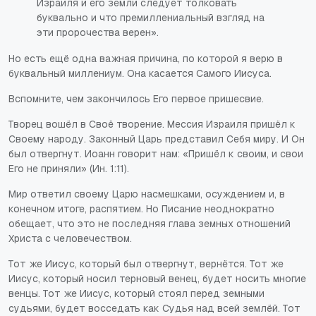
Израиля и его земли следует толковать
буквально и что премиллениальный взгляд на
эти пророчества верен».
Но есть ещё одна важная причина, по которой я верю в
буквальный миллениум. Она касается Самого Иисуса.
Вспомните, чем закончилось Его первое пришесвие.
Творец вошёл в Своё творение. Мессия Израиля пришёл к
Своему народу. Законный Царь представил Себя миру. И Он
был отвергнут. Иоанн говорит нам: «Пришёл к своим, и свои
Его не приняли» (Ин. 1:11).
Мир ответил своему Царю насмешками, осуждением и, в
конечном итоге, распятием. Но Писание неоднократно
обещает, что это не последняя глава земных отношений
Христа с человечеством.
Тот же Иисус, который был отвергнут, вернётся. Тот же
Иисус, который носил терновый венец, будет носить многие
венцы. Тот же Иисус, который стоял перед земными
судьями, будет восседать как Судья над всей землёй. Тот