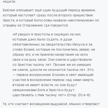
недели.
Библия описывает ещё один будущий период времени,
который наступает сразу после второго пришествия
Христа, и который богословы назвали «миллениумом» по
отрывку из Откровения, где говорится:
«И увидел я престолы и сидящих на них,
которым дано было судить, и души
обезглавленных за свидетельство Иисуса и за
слово Божие, которые не поклонились зверю, ни
образу его, и не приняли начертания на чело
свое и на руку свою. Они ожили и царствовали
со Христом тысячу лет. Прочие же из умерших
не ожили, доколе не окончится тысяча лет. Это
— первое воскресение. Блажен и свят имеющий
участие в воскресении первом: над ними смерть
вторая не имеет власти, но они будут
священниками Бога и Христа и будут
царствовать с Ним тысячу лет» (Откр. 20:4-6).
Те, кто считает восхищение выдумкой, обычно отвергают