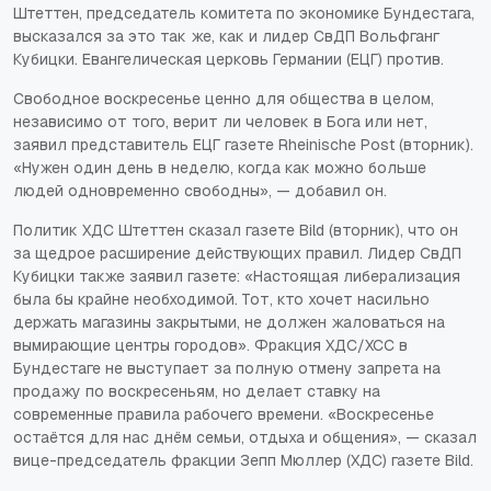
Штеттен, председатель комитета по экономике Бундестага,
высказался за это так же, как и лидер СвДП Вольфганг
Кубицки. Евангелическая церковь Германии (ЕЦГ) против.
Свободное воскресенье ценно для общества в целом,
независимо от того, верит ли человек в Бога или нет,
заявил представитель ЕЦГ газете Rheinische Post (вторник).
«Нужен один день в неделю, когда как можно больше
людей одновременно свободны», — добавил он.
Политик ХДС Штеттен сказал газете Bild (вторник), что он
за щедрое расширение действующих правил. Лидер СвДП
Кубицки также заявил газете: «Настоящая либерализация
была бы крайне необходимой. Тот, кто хочет насильно
держать магазины закрытыми, не должен жаловаться на
вымирающие центры городов». Фракция ХДС/ХСС в
Бундестаге не выступает за полную отмену запрета на
продажу по воскресеньям, но делает ставку на
современные правила рабочего времени. «Воскресенье
остаётся для нас днём семьи, отдыха и общения», — сказал
вице-председатель фракции Зепп Мюллер (ХДС) газете Bild.