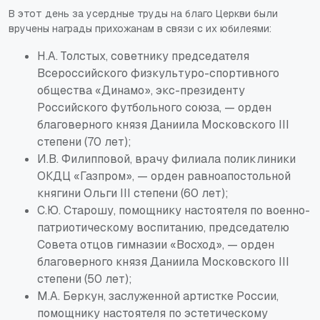
В этот день за усердные труды на благо Церкви были
вручены награды прихожанам в связи с их юбилеями:
Н.А. Толстых, советнику председателя
Всероссийского физкультуро-спортивного
общества «Динамо», экс-президенту
Российского футбольного союза, — орден
благоверного князя Даниила Московского III
степени (70 лет);
И.В. Филипповой, врачу филиала поликлиники
ОКДЦ «Газпром», — орден равноапостольной
княгини Ольги III степени (60 лет);
С.Ю. Старошу, помощнику настоятеля по военно-
патриотическому воспитанию, председателю
Совета отцов гимназии «Восход», — орден
благоверного князя Даниила Московского III
степени (50 лет);
М.А. Беркун, заслуженной артистке России,
помощнику настоятеля по эстетическому