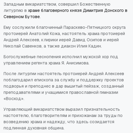
Западным викариатством, совершил Божественную
литургию в
храме благоверного князя Димитрия Донского в
Северном Бутове
.
Ему сослужили благочинный Параскево-Пятницкого округа
протоиерей Анатолий Кожа, настоятель храма протоиерей
Андрей Алексеев, клирики иерей Давид Осипов и иерей
Николай Савенков, а также диакон Илия Кадин.
Богослужебные песнопения исполнил мужской хор под
управлением регента храма Я. Анисимова.
После литургии настоятель протоиерей Андрей Алексеев
поблагодарил епископа за службу и поддержку проектов
подворья и преподнес в дар вышитый пейзаж, созданный
преподавателями и учащимися православной гимназии
«Восход».
Управляющий викариатством выразил признательность
настоятелю, благотворителям и прихожанам за труды по
возведению храма и надежду, что здесь созидается
подлинная духовная община.