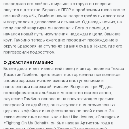
возродило его любовь к музыке, которую он впервые
ощутил в детстве. Борясь с ПТСР и проблемами гнева после
военной службы, Гамбино начал злоупотреблять алкоголем
и погрузился в депрессию и отчаяние. Однажды ночью, на
полу своей квартиры, он воззвал к Богу о помощи, и
начался новый путь искупления, надежды и цели. Замкнув
круг, Гамбино теперь ежегодно проводит пробуждение в
округе Бразория на ступенях здания суда в Техасе, где его
приговорили подростком.
О ДЖАСТИНЕ ГАМБИНО
Более десяти лет известный певец и автор песен из Техаса
Джастин Гамбино привлекает восторженных поклонников
своими харизматичными живыми выступлениями и
наполенными надеждой гимнами. Выпустив три EP, два
полноформатных альбома и множество видеоклипов,
служение Гамбино основано на впечатляющем графике
гастролей: каждый год он выступает в многочисленных
церквях, кофейнях и на фестивалях по всей стране. За
такие известные песни, как «Just Like Jesus», «Courage» и
«Fighting On My Behalf», он был назван Артистом года в