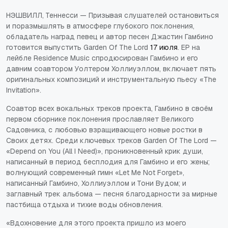
НЭШВИЛЛ, Теннесси — Призывая слушателей остановиться
и поразмышлять в атмосфере глубокого поклонения,
обладатель наград певец и автор песен
Джастин Гамбино
готовится выпустить
Garden Of The Lord
17 июля
. EP на
лейбле Residence Music спродюсирован Гамбино и его
давним соавтором Уолтером Холлиуэллом, включает пять
оригинальных композиций и инструментальную пьесу «The
Invitation».
Соавтор всех вокальных треков проекта, Гамбино в своём
первом сборнике поклонения прославляет Великого
Садовника, с любовью взращивающего новые ростки в
Своих детях. Среди ключевых треков
Garden Of The Lord
—
«Depend on You (All I Need)», проникновенный крик души,
написанный в период бесплодия для Гамбино и его жены;
волнующий современный гимн «Let Me Not Forget»,
написанный Гамбино, Холлиуэллом и Тони Вудом; и
заглавный трек альбома — песня благодарности за мирные
пастбища отдыха и тихие воды обновления.
«Вдохновение для этого проекта пришло из моего