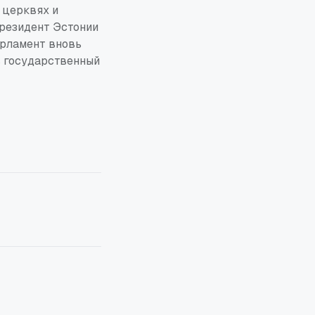
 церквях и
резидент Эстонии
арламент вновь
в государственный