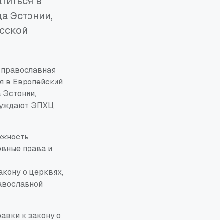
титься в
а Эстонии,
усской
 православная
я в Европейский
 Эстонии,
ынуждают ЭПХЦ
ожность
овные права и
акону о церквях,
авославной
авки к закону о