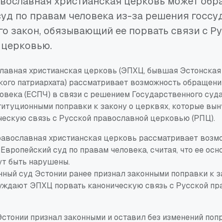
вославная христианская церковь может обра
уд по правам человека из-за решения госсуд
 закон, обязывающий ее порвать связи с Р
 церковью.
лавная христианская церковь (ЭПХЦ, бывшая Эстонская
ого патриархата) рассматривает возможность обращени
овека (ЕСПЧ) в связи с решением Государственного суда
итуционными поправки к закону о церквях, которые в
ческую связь с Русской православной церковью (РПЦ).
равославная христианская церковь рассматривает возм
Европейский суд по правам человека, считая, что ее осн
ут быть нарушены.
ный суд Эстонии ранее признал законными поправки к з
уждают ЭПХЦ порвать каноническую связь с Русской пр
стонии признал законными и оставил без изменений попр