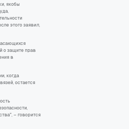
и, якобы
уда,
тельности
сле этого заявил,
 касающихся
й о защите прав
ения в
и, когда
вязей, остается
ность
езопасности,
тва", – говорится