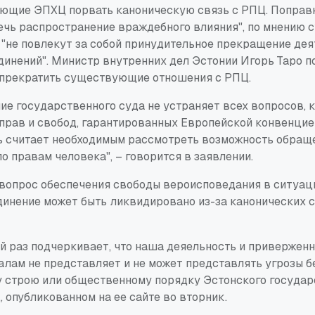
ющие ЭПХЦ порвать каноническую связь с РПЦ. Поправк
ечь распространение враждебного влияния", по мнению с
 "не повлекут за собой принудительное прекращение дея
инений". Министр внутренних дел Эстонии Игорь Таро по
прекратить существующие отношения с РПЦ.
ие государственного суда не устраняет всех вопросов,
прав и свобод, гарантированных Европейской конвенцие
ь считает необходимым рассмотреть возможность обращ
о правам человека", – говорится в заявлении.
вопрос обеспечения свободы вероисповедания в ситуаци
динение может быть ликвидировано из-за канонических с
й раз подчеркивает, что наша деяельность и привержен
алам не представляет и не может представлять угрозы б
 строю или общественному порядку Эстонского государс
 опубликованном на ее сайте во вторник.