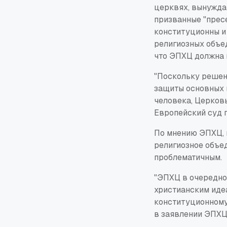
церквях, вынужда
призванные "прес
конституционны и
религиозных объед
что ЭПХЦ должна 
"Поскольку решен
защиты основных 
человека, Церков
Европейский суд п
По мнению ЭПХЦ, 
религиозное объе
проблематичным.
"ЭПХЦ в очередно
христианским иде
конституционному
в заявлении ЭПХЦ,