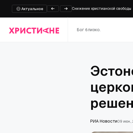
Снижение христианской свободы
Актуальное
Южная баптистская конвенция наз
Сенатский комитет проголосовал 
Бог близко.
Министр обороны Швейцарии извин
Стали известны новые детали ви
Эстон
церко
решен
РИА Новости
09 июн.,