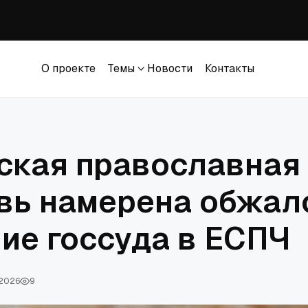
вана ответчиком в коллективном иске против церкви в Южной Каролине
за привлечение Энтони Фаучи к ответственности за неуважение к Конгре
О проекте
Темы
Новости
Контакты
ился перед церквями за исключение их из процесса изменения закона о 
О проекте
Темы
Новости
Контакты
зита представителя Ватикана в Москву
ская православная
вь намерена обжал
ие госсуда в ЕСПЧ
 2026
9