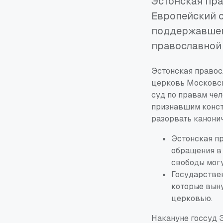
Эстонская пра
Европейский с
поддержавшего
православной
Эстонская правос
церковь Московск
суд по правам чел
признавшим конст
разорвать канони
Эстонская п
обращения в 
свободы мог
Государствен
которые вын
церковью.
Накануне госсуд Э