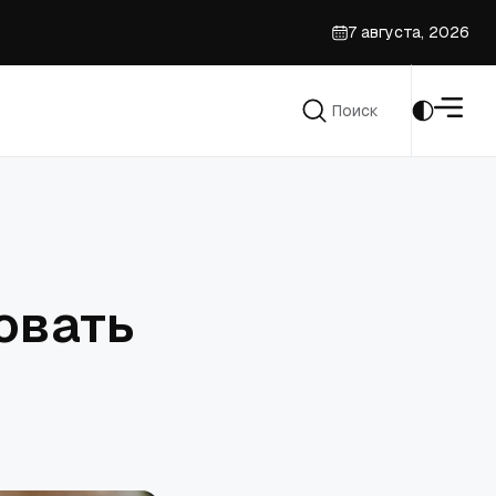
7 августа, 2026
ссу
Поиск
призыве духовенства
Поиск
овать