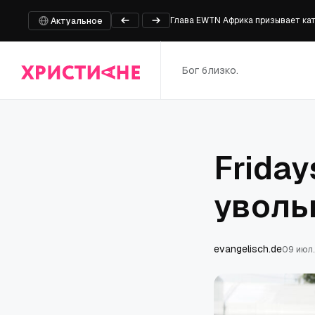
Глава EWTN Африка призывает кат
Актуальное
Что признаёт дневник Фаучи
Под палящим солнцем: уличные с
Бог близко.
Ответы Папы Льва о пути веры
Семинарист и кандидат в Сенат СШ
Friday
уволь
evangelisch.de
09 июл.