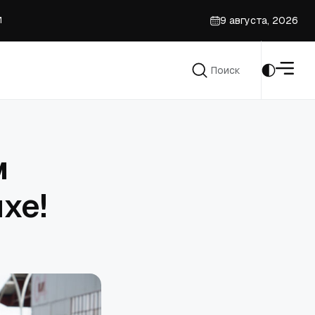
9 августа, 2026
И
Поиск
Поиск
ьных'
м
хе!