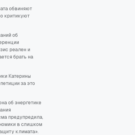
мата обвиняют
но критикуют
аний об
ференции
зис реален и
ется брать на
мики Катерины
петиции за это
на об энергетике
вания
сма предупредила,
ономики в слишком
защиту климата».