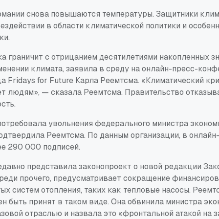
рмании снова повышаются температуры. Защитники кли
бездействии в области климатической политики и особен
ки.
а граничит с отрицанием десятилетиями накопленных зн
менении климата, заявила в среду на онлайн-пресс-кон
 Fridays for Future Карла Реемтсма. «Климатический кри
т людям», — сказала Реемтсма. Правительство отказыва
сть.
e потребовала увольнения федерального министра эконо
подтвердила Реемтсма. По данным организации, в онлайн-
ее 290 000 подписей.
едавно представила законопроект о новой редакции Зако
 среди прочего, предусматривает сокращение финансиро
ых систем отопления, таких как тепловые насосы. Реемт
ен быть принят в таком виде. Она обвинила министра эк
азовой отраслью и назвала это «фронтальной атакой на 