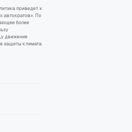
литика приведет к
х автократов». По
вающее более
льзу
цу движение
е защиты климата.