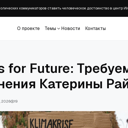
олических коммуникаторов ставить человеческое достоинство в центр И
оциальные работники помогают бездомным
О проекте
Темы
Новости
Контакты
О проекте
Темы
Новости
Контакты
А Джеймс Таларико заявил толпе, что христиан 'спасает' 'исцеление бол
s for Future: Требуе
нения Катерины Рай
, 2026
19