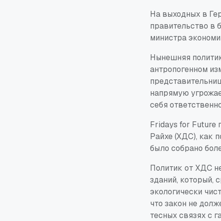
На выходных в Ге
правительство в 
министра экономи
Нынешняя политик
антропогенном из
представительница
напрямую угрожае
себя ответственно
Fridays for Futur
Райхе (ХДС), как 
было собрано бол
Политик от ХДС н
зданий, который,
экологически чист
что закон не долж
тесных связях с г