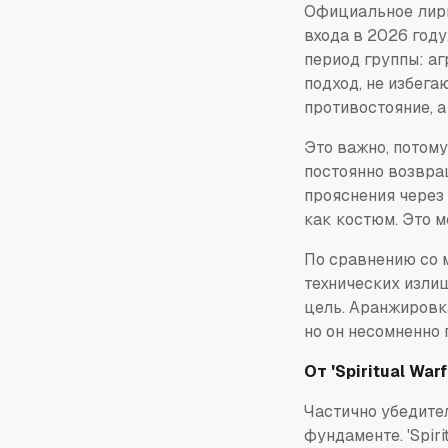
Официальное лир
входа в 2026 году
период группы: а
подход, не избега
противостояние, а
Это важно, потому
постоянно возвра
прояснения через 
как костюм. Это м
По сравнению со 
технических излиш
цель. Аранжировк
но он несомненно 
От 'Spiritual War
Частично убедител
фундаменте. 'Spir