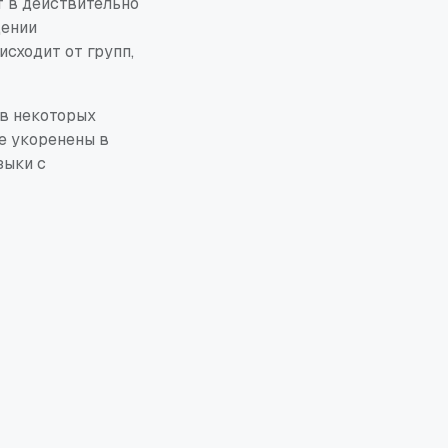
т в действительно
щении
исходит от групп,
в некоторых
ее укоренены в
зыки с