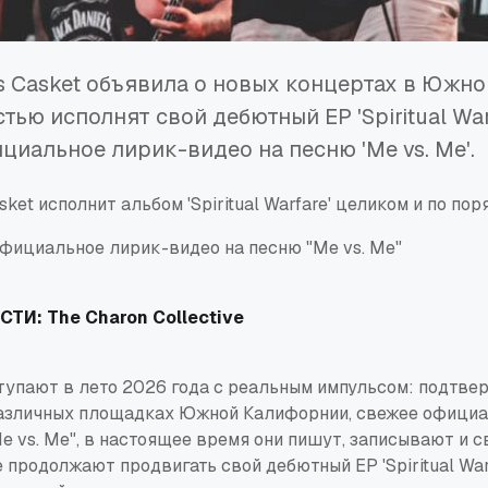
s Casket объявила о новых концертах в Южн
тью исполнят свой дебютный EP 'Spiritual Warf
циальное лирик-видео на песню 'Me vs. Me'.
ket исполнит альбом 'Spiritual Warfare' целиком и по пор
фициальное лирик-видео на песню "Me vs. Me"
СТИ:
The Charon Collective
упают в лето 2026 года с реальным импульсом: подтве
азличных площадках Южной Калифорнии, свежее официа
e vs. Me", в настоящее время они пишут, записывают и с
е продолжают продвигать свой дебютный EP 'Spiritual Warf