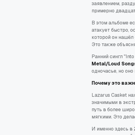
заявлением, разд
примерно двадцать
В этом альбоме ес
атакует быстро, о
которой он нашёл
Это также объясня
Ранний сингл "Int
Metal/Loud Song
одночасье, но он
Почему это важн
Lazarus Casket на
значимыми в экст
путь в более широ
мягкими. Это дела
И именно здесь в 