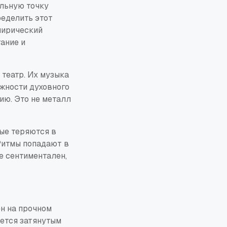
ильную точку
ределить этот
лирический
ание и
 театр. Их музыка
ожности духовного
ию. Это не металл
ые теряются в
 Ритмы попадают в
е сентиментален,
ен на прочном
яется затянутым