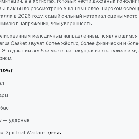
митации, а в артистах, готовых нести духовный конфлик
ы. Как было рассмотрено в нашем более широком осве
алла в 2026 году, самый сильный материал сцены часто 
нимают напряжение, чем уверенность.
олированным мелодичным направлением, появляющимся 
arus Casket звучат более жёстко, более физически и бол
 Это даёт им особое место на текущей карте тяжёлой му
оном.
2026)
:
ал
тары
 бас
lly — ударные
'Spiritual Warfare'
здесь
.