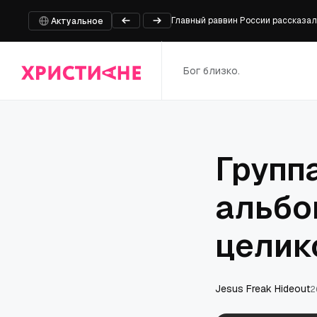
Главный раввин России рассказал
После суда большинство желавших
Актуальное
Главный раввин объяснил, почему 
Молодые люди вдвое чаще хотят бо
Бог близко.
После массового убийства 30 хри
Групп
альбом
целик
Jesus Freak Hideout
2