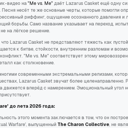
ик-видео на
"Me vs. Me"
даёт Lazarus Casket ещё одну с
. Песня несёт те же основные черты, которые помогли оп
грессивный риффинг, ощущение осознанного давления и 
ющий борьбы. Само название указывает на переход, испыт
 не на лёгкое решение.
 что Lazarus Casket не представляют тяжесть как пустой
щается к битве, стойкости, внутренним разломам и возм
конфликт. "Me vs. Me" соответствует этому мировоззрен
еталл как столкновение.
многими современными экстремальными релизами, котор
ествах, Lazarus Casket звучат более целенаправленно.
а движется вперёд с намерением. Эмоциональный угол н
присутствует.
fare' до лета 2026 года:
ьность этого момента заключается в том, что он постро
itual Warfare', выпущенный
The Charon Collective
, не явл