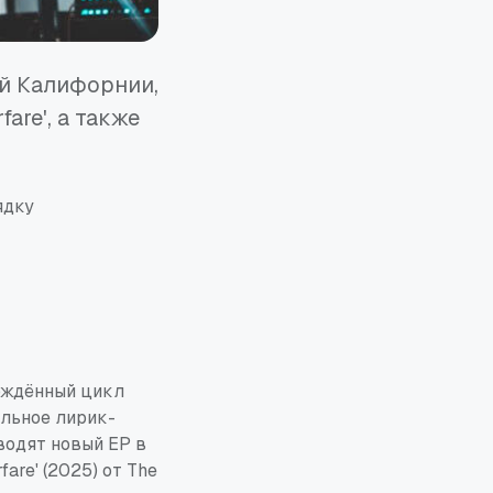
ой Калифорнии,
are', а также
ядку
рждённый цикл
льное лирик-
водят новый EP в
are' (2025) от The