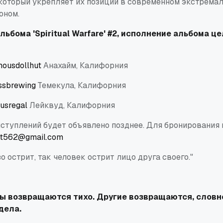
, который укрепляет их позиции в современном экстрема
оном.
ьбома 'Spiritual Warfare'
#2
, исполнение альбома це
ousdollhut
Анахайм, Калифорния
ssbrewing
Темекула, Калифорния
usregal
Лейквуд, Калифорния
ступлений будет объявлено позднее. Для бронирования п
nt562@gmail.com
о острит, так человек острит лицо друга своего."
ы возвращаются тихо. Другие возвращаются, словно
дела.