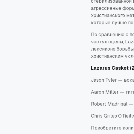
стерилизованной и
агрессивные форм
христианского мет
которые лучше по
По сравнению с п
частях сцены, Laz
лексиконе борьбы.
христианским укл
Lazarus Casket (
Jason Tyler — вок
Aaron Miller — ги
Robert Madrigal —
Chris Griles O'Rei
Приобретите копию 