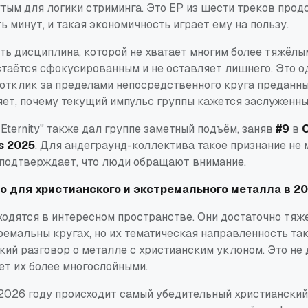
утым для логики стриминга. Это EP из шести треков про
 минут, и такая экономичность играет ему на пользу.
ть дисциплина, которой не хватает многим более тяжёлы
стаётся сфокусированным и не оставляет лишнего. Это од
 отклик за пределами непосредственного круга преданны
ет, почему текущий импульс группы кажется заслуженным
o Eternity" также дал группе заметный подъём, заняв
#9
в
s 2025
. Для андеграунд-коллектива такое признание не 
о подтверждает, что люди обращают внимание.
о для христианского и экстремального металла в 20
ходятся в интересном пространстве. Они достаточно тяж
ремальны кругах, но их тематическая направленность та
кий разговор о металле с христианским уклоном. Это не 
ет их более многослойными.
2026 году происходит самый убедительный христианский