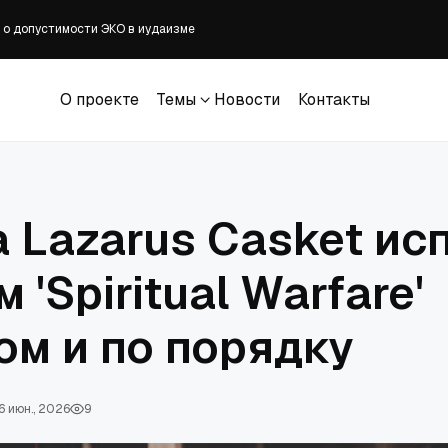
 о допустимости ЭКО в иудаизме
 развестись сохраняют брак, рассказал раввин
иудею легче пить чай у нееврея
льше литургии и структуры в церкви: Lifeway
О проекте
Темы
Новости
Контакты
стиан в Нигерии арестован первый подозреваемый
О проекте
Темы
Новости
Контакты
а Lazarus Casket ис
 'Spiritual Warfare'
ом и по порядку
6 июн., 2026
9