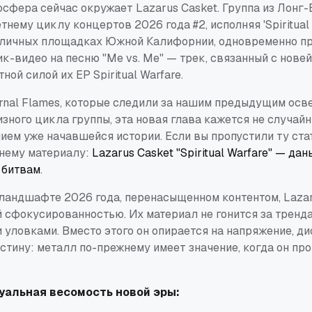
сфера сейчас окружает Lazarus Casket. Группа из Лонг-
тнему циклу концертов 2026 года #2, исполняя 'Spiritual 
азличных площадках Южной Калифорнии, одновременно п
к-видео на песню "Me vs. Me" — трек, связанный с нове
ной силой их EP Spiritual Warfare.
ernal Flames, которые следили за нашим предыдущим ос
ного цикла группы, эта новая глава кажется не случайн
ием уже начавшейся истории. Если вы пропустили ту ста
нему материалу:
Lazarus Casket "Spiritual Warfare" — да
 битвам
.
ландшафте 2026 года, перенасыщенном контентом, Lazar
 сфокусированностью. Их материал не гонится за тренд
уловками. Вместо этого он опирается на напряжение, д
тину: металл по-прежнему имеет значение, когда он про
зуальная весомость новой эры: