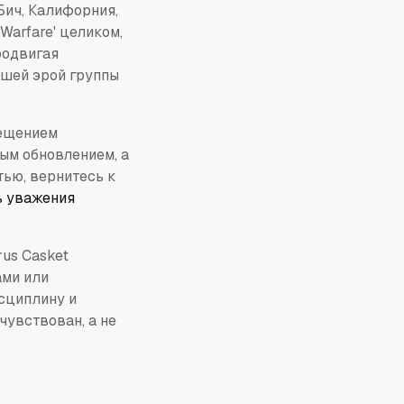
Бич, Калифорния,
Warfare' целиком,
родвигая
йшей эрой группы
вещением
ым обновлением, а
тью, вернитесь к
нь уважения
us Casket
ами или
исциплину и
чувствован, а не