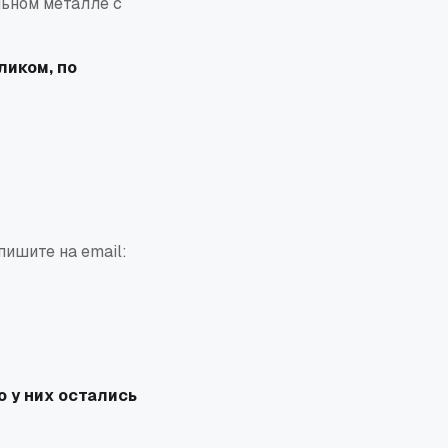
льном металле с
ликом, по
ишите на email:
 у них остались