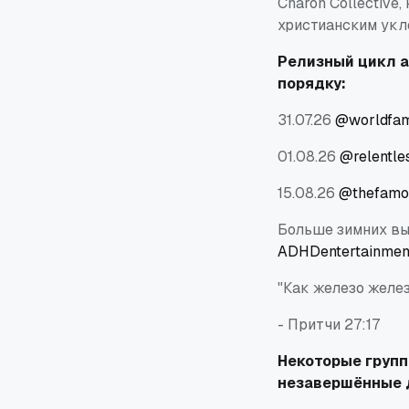
Charon Collective
христианским укл
Релизный цикл ал
порядку:
31.07.26
@worldfam
01.08.26
@relentle
15.08.26
@thefamo
Больше зимних вы
ADHDentertainme
"Как железо желез
- Притчи 27:17
Некоторые групп
незавершённые 