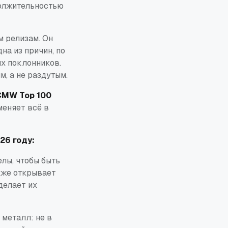
должительностью
м релизам. Он
на из причин, по
х поклонников.
, а не раздутым.
CMW Top 100
меняет всё в
26 году:
елы, чтобы быть
кже открывает
делает их
 металл: не в