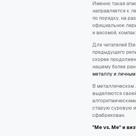
Именно такая атмо
направляется к ле
по порядку, на р
официальное лири
и весомой, компакт
Для читателей Et
предыдущего релиз
скорее продолжен
нашему более ран
металлу и личным
В металлическом 
выделяются своей
алгоритмическими 
старую суровую ис
сфабрикован.
"Me vs. Me" и ви