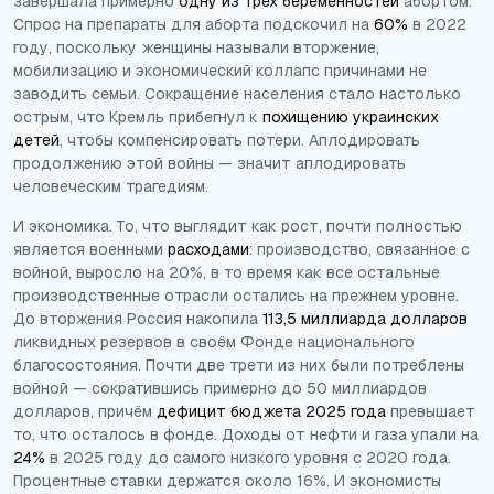
завершала примерно
одну из трёх беременностей
абортом.
Спрос на препараты для аборта подскочил на
60%
в 2022
году, поскольку женщины называли вторжение,
мобилизацию и экономический коллапс причинами не
заводить семьи. Сокращение населения стало настолько
острым, что Кремль прибегнул к
похищению украинских
детей
, чтобы компенсировать потери. Аплодировать
продолжению этой войны — значит аплодировать
человеческим трагедиям.
И экономика. То, что выглядит как рост, почти полностью
является военными
расходами
: производство, связанное с
войной, выросло на 20%, в то время как все остальные
производственные отрасли остались на прежнем уровне.
До вторжения Россия накопила
113,5 миллиарда долларов
ликвидных резервов в своём Фонде национального
благосостояния. Почти две трети из них были потреблены
войной — сократившись примерно до 50 миллиардов
долларов, причём
дефицит бюджета 2025 года
превышает
то, что осталось в фонде. Доходы от нефти и газа упали на
24%
в 2025 году до самого низкого уровня с 2020 года.
Процентные ставки держатся около 16%. И экономисты