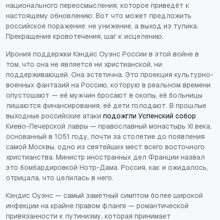
национального переосмысления, которое приведёт к
настоящему обновлению. Вот что может предложить
российское поражение: не унижение, а выход из тупика.
Прекращение кровотечения, шаг к исцелению.
Ирония поддержки Кэндис Оуэнс России в этой войне в
том, что она не является ни христианской, ни
поддерживающей. Она эстетична. Это проекция культурно-
военных фантазий на Россию, которую в реальном времени
опустошают — её мужчин бросают в окопы, её больницы
лишаются финансирования, её дети голодают. В прошлые
выходные российские атаки
подожгли Успенский собор
Киево-Печерской лавры — православный монастырь XI века,
основанный в 1051 году, почти за столетие до появления
самой Москвы, одно из святейших мест всего восточного
христианства. Министр иностранных дел Франции назвал
это бомбардировкой Нотр-Дама. Россия, как и ожидалось,
отрицала, что целилась в него.
Кэндис Оуэнс — самый заметный симптом более широкой
инфекции на крайне правом фланге — романтической
привязанности к путинизму, которая принимает