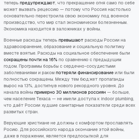
теперь
предупреждают
, что прекращение огня само по себе
может вызвать рецессию — потому что Россия настолько
основательно перестроила свою экономику под военное
производство, что мир стал экономически болезненным.
Экономика находится в заложниках у войны.
Военные расходы теперь
превышают
расходы России на
здравоохранение, образование и социальную политику
вместе взятые. Расходы на социальное обеспечение были
сокращены почти на 16%
по сравнению с предыдущим
годом. Программы борьбы с сердечно-сосудистыми
заболеваниями и раком
потеряли финансирование
или были
полностью сокращены. Между тем бюджет пропаганды
вырос на 13%, достигнув нового рекордного уровня. До
начала войны
примерно 30 миллионов россиян
— больше,
чем население Техаса — не имели доступа к indoor plumbing,
что даёт России худшие санитарные показатели среди всех
развитых стран.
Верующие христиане не должны с комфортом прославлять
Росию. Для российского народа окончание этой войны,
даже в поражении, является предпосылкой для