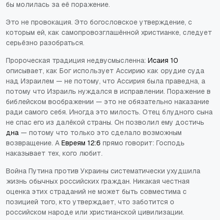
бы молилась за её поражение.
Это не провокация. Это богословское утверждение, с
которым ей, как самопровозглашённой христианке, следует
серьёзно разобраться.
Пророческая традиция недвусмысленна:
Исаия 10
описывает, как Бог использует Ассирию как орудие суда
над Израилем — не потому, что Ассирия была праведна, а
потому что Израиль нуждался в исправлении. Поражение в
библейском воображении — это не обязательно наказание
ради самого себя. Иногда это милость. Отец блудного сына
не спас его из далёкой страны. Он позволил ему достичь
дна
— потому что только это сделало возможным
возвращение. А
Евреям 12:6
прямо говорит: Господь
наказывает тех, кого любит.
Война Путина против Украины систематически ухудшила
жизнь обычных российских граждан. Никакая честная
оценка этих страданий не может быть совместима с
позицией того, кто утверждает, что заботится о
российском народе или христианской цивилизации.