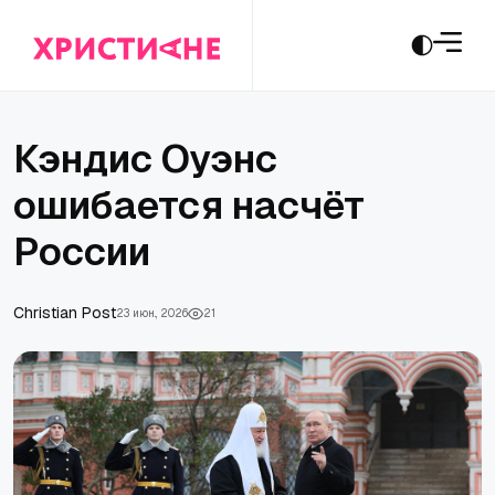
Кэндис Оуэнс
ошибается насчёт
России
Сhristian Post
23 июн., 2026
21